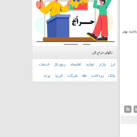
اشید بهتر
تگهای حراج کن
ارز
بازار
تولید
اقتصاد
رپورتاژ
خدمات
بانك
پرداخت
طلا
شركت
خرید
برند