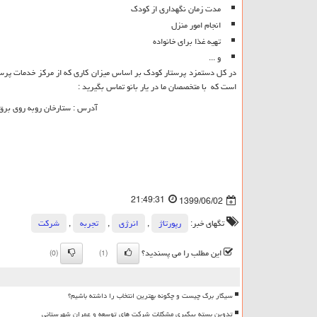
مدت زمان نگهداری از کودک
انجام امور منزل
تهیه غذا برای خانواده
و ...
در کل دستمزد پرستار کودک بر اساس میزان کاری که از مرکز خدمات پرستا
است که با متخصصان ما در یار بانو تماس بگیرید :
آدرس : ستارخان روبه روی برق ال
21:49:31
1399/06/02
تگهای خبر:
رپورتاژ
,
انرژی
,
تجربه
,
شركت
این مطلب را می پسندید؟
(0)
(1)
سیگار برگ چیست و چگونه بهترین انتخاب را داشته باشیم؟
تدوین بسته پیگیری مشکلات شرکت های توسعه و عمران شهرستانی