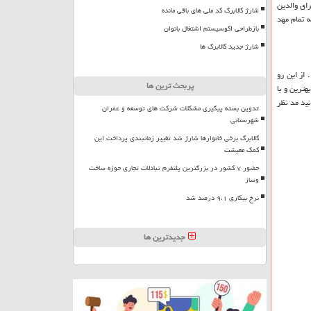
ای والدین
شارژ کالابرگ کد ملی های باقی مانده
ه تمام مهد
بازطراحی اکوسیستم اشتغال بانوان
شارژ جدید کالابرگ ها
 از این رو
پربحث ترین ها
ترین و با
نید مد نظر
تدوین بسته پیگیری مشکلات شرکت های توسعه و عمران
شهرستانی
کالابرگ برخی خانوارها شارژ شد تغییر زمانبندی پرداخت این
کمک معیشت
حضور ۷ کشور در بزرگترین پلتفرم تبادلات تجاری حوزه ساخت
وساز
نرخ بیکاری ۹،۱ درصد شد
جدیدترین ها