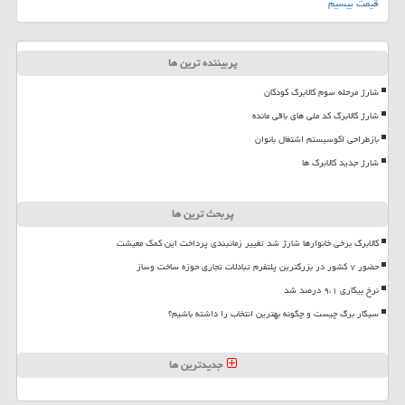
قیمت بیسیم
پربیننده ترین ها
شارژ مرحله سوم کالابرگ کودکان
شارژ کالابرگ کد ملی های باقی مانده
بازطراحی اکوسیستم اشتغال بانوان
شارژ جدید کالابرگ ها
پربحث ترین ها
کالابرگ برخی خانوارها شارژ شد تغییر زمانبندی پرداخت این کمک معیشت
حضور ۷ کشور در بزرگترین پلتفرم تبادلات تجاری حوزه ساخت وساز
نرخ بیکاری ۹،۱ درصد شد
سیگار برگ چیست و چگونه بهترین انتخاب را داشته باشیم؟
جدیدترین ها