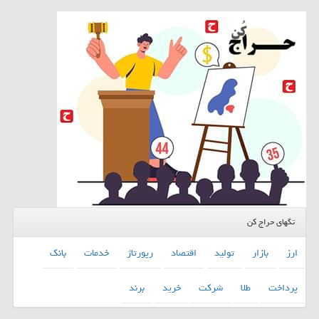
تگهای حراج کن
ارز
بازار
تولید
اقتصاد
رپورتاژ
خدمات
بانك
پرداخت
طلا
شركت
خرید
برند