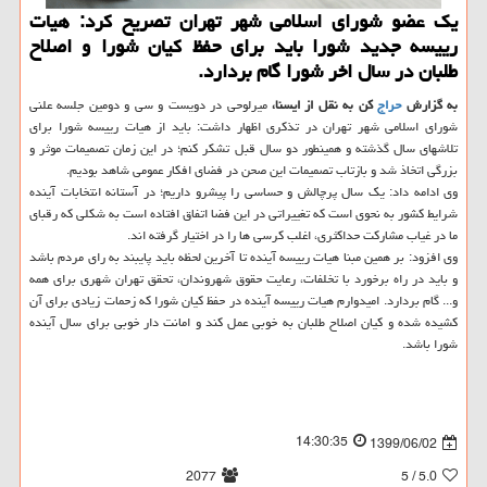
یك عضو شورای اسلامی شهر تهران تصریح كرد: هیات
رییسه جدید شورا باید برای حفظ كیان شورا و اصلاح
طلبان در سال اخر شورا گام بردارد.
به گزارش
حراج
کن به نقل از ایسنا،
میرلوحی در دویست و سی و دومین جلسه علنی
شورای اسلامی شهر تهران در تذکری اظهار داشت: باید از هیات رییسه شورا برای
تلاشهای سال گذشته و همینطور دو سال قبل تشکر کنم؛ در این زمان تصمیمات موثر و
بزرگی اتخاذ شد و بازتاب تصمیمات این صحن در فضای افکار عمومی شاهد بودیم.
وی ادامه داد: یک سال پرچالش و حساسی را پیشرو داریم؛ در آستانه انتخابات آینده
شرایط کشور به نحوی است که تغییراتی در این فضا اتفاق افتاده است به شکلی که رقبای
ما در غیاب مشارکت حداکثری، اغلب کرسی ها را در اختیار گرفته اند.
وی افزود: بر همین مبنا هیات رییسه آینده تا آخرین لحظه باید پایبند به رای مردم باشد
و باید در راه برخورد با تخلفات، رعایت حقوق شهروندان، تحقق تهران شهری برای همه
و... گام بردارد. امیدوارم هیات رییسه آینده در حفظ کیان شورا که زحمات زیادی برای آن
کشیده شده و کیان اصلاح طلبان به خوبی عمل کند و امانت دار خوبی برای سال آینده
شورا باشد.
14:30:35
1399/06/02
2077
/ 5
5.0