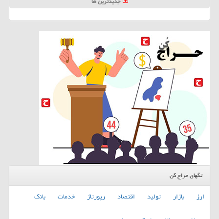
جدیدترین ها
تگهای حراج کن
ارز
بازار
تولید
اقتصاد
رپورتاژ
خدمات
بانك