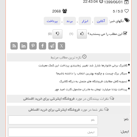
22:43:04
1399/06/01
2068
/ 5
5.0
تگهای خبر:
آنلاین
,
ابزار
,
برند
,
پرداخت
این مطلب را می پسندید؟
(0)
(1)
X
تازه ترین مطالب مرتبط
کالابرگ برخی خانوارها شارژ شد تغییر زمانبندی پرداخت این کمک معیشت
سیگار برگ چیست و چگونه بهترین انتخاب را داشته باشیم؟
تسویه کامل مطالبات فروشگاه های متصل به درگاه کالابرگ
پرداخت ۷۸۵ میلیارد تومان به مادران مشمول کارت امید مهر
نظرات بینندگان در مورد
فروشگاه اینترنتی برای خرید اقساطی
نظر شما در مورد
فروشگاه اینترنتی برای خرید اقساطی
نام:
ایمیل: