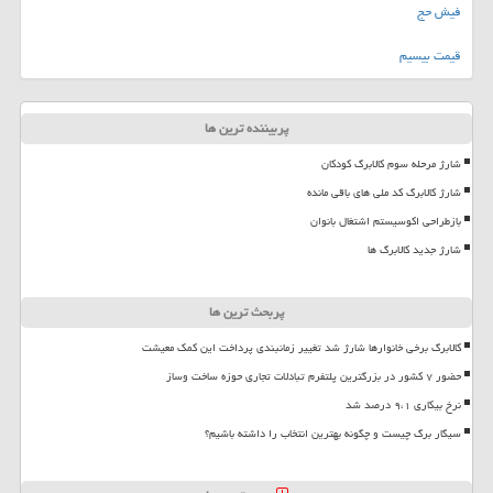
فیش حج
قیمت بیسیم
پربیننده ترین ها
شارژ مرحله سوم کالابرگ کودکان
شارژ کالابرگ کد ملی های باقی مانده
بازطراحی اکوسیستم اشتغال بانوان
شارژ جدید کالابرگ ها
پربحث ترین ها
کالابرگ برخی خانوارها شارژ شد تغییر زمانبندی پرداخت این کمک معیشت
حضور ۷ کشور در بزرگترین پلتفرم تبادلات تجاری حوزه ساخت وساز
نرخ بیکاری ۹،۱ درصد شد
سیگار برگ چیست و چگونه بهترین انتخاب را داشته باشیم؟