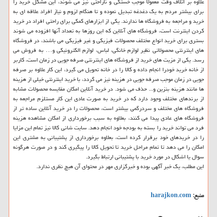
علاوه بر اتلاف وقت معمولاً موجب خستگی و ناراحتی نیز می شوند، این مشکل خرید را
برای بیشتر مردم به یک دغدغه تبدیل نموده و تا هنگام لزوم و نیاز افراد علاقه ای به
خرید و مراجعه به فروشگاه ها ندارند. یکی از ابزارهای کمکی برای راحتی افراد در خرید
کردن اینترنت است، فروشگاه های آنلاین که این روزها به تعداد آنها افزوده می شوند
بستری برای خرید انواع مختلف محصولات فیزیکی و غیر فیزیکی می باشند، در فروشگاه
های اینترنتی محصولاتی نظیر لوازم خانگی، لباس، لوازم الکترونیکی و… به فروش می
رسد. یکی از مزیت های خرید از فروشگاه های اینترنتی صرفه جویی در زمان است، کاربر
از خانه خرید خودرا انجام داده و کالا را در خانه تحویل می گیرد، این کار علاوه بر صرفه
جویی در زمان موجب صرفه جویی در هزینه نیز می گردد، با خرید اینترنتی خیلی از هزینه
ها مانند هزینه بنزین و... حذف می شود. در خرید آنلاین امکان مقایسه محصولات مشابه
از برندهای مختلف وجود دارد که در خرید به صورت عادی این کار مستلزم مراجعه به
فروشگاه های مختلف و سردرگمی بیشتر است، محصولات را در خرید آنلاین ساده تر از
فروشگاه های عادی پیدا می کنند، بعلاوه به سبب برخورداری از امکان مشاهده هزینه
فرد می تواند خرید را بسته به بودجه خود انجام دهد. سایت شانی کالا نیز تمام این مزایا
را در خریدهای خود برقرار کرده است، بعلاوه برخورداری از پشتیبانی به مشتری این
امکان را می دهد تا تمام مراحل خرید تا تحویل کالا را پیگیری کند و در صورت هرگونه
سوال یا اشکال در مورد خرید با پشتیبانی ارتباط بگیرد.
این مطلب، یک خبر آگهی بوده و خبرگزاری مهر در محتوای آن هیچ نظری ندارد.
منبع:
harajkon.com