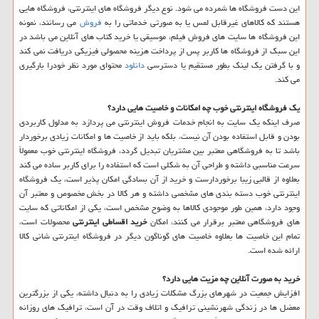
این دست فروشگاه ها شمرده می شود. نوع دیگر فروشگاه های اینترنتی، فروشگاه هایی
هستند که کالاهای غیرقابل لمس یا به صورتی خدماتی را به
فروش
می رسانند، نمونه
این فروشگاه ها سایت های فروش فیلم، موسیقی یا خرید کتاب های آنلاین می باشد در
این سبک از فروشگاه ها کاربر پس از پرداخت هزینه محصولی فیزیکی دریافت نمی کند
و با گرفتن یک لینک بطور مستقیم یا دسترسی
دانلود
محتوای مورد نظر خودرا بارگیری
می کند.
یک فروشگاه اینترنتی خوب چه امکانات و خاصیت هایی دارد؟
صرف اینکه یک سایت به انجام خدمات فروش اینترنتی می پردازد به مدلول کاربردی
بودن و قابل استفاده بودن آن نیست، بلکه باید از خاصیت ها و امکانات زیادی برخوردار
باشد تا به فروشگاهی معتبر بین مشتریان تبدیل گردد، فروشگاه اینترنتی خوب معمولاً
سرعت مناسبی داشته و طراحی آن به شکلی است که استفاده را برای کاربر ساده می کند
بعلاوه از قالبی زیبا برخوردارست و خرید از آن بسادگی امکان پذیر است، یک فروشگاه
اینترنتی خوب دسته بندی های مشخصی داشته و هر کالا در بخش مخصوص و معتبر آن
وجود دارد، همین طور موجودی کالاها به وضوح مشخص است، یکی از امکاناتی که سایت
های فروشگاهی معتبر برقرار می کنند، امکان
خرید اقساطی اینترنتی
محصولات است،
تمام این خاصیت ها بعلاوه خاصیت های گوناگون دیگر در فروشگاه اینترنتی شانی کالا
ارائه شده است.
خرید به صورت آنلاین چه مزیت هایی دارد؟
افزایش جمعیت در شهرهای بزرگ مشکلات زیادی را به دنبال داشته، یکی از بزرگترین
معضل ها در زندگی شهرنشینی ترافیک و اتلاف وقت در آن است، ترافیک های روزانه