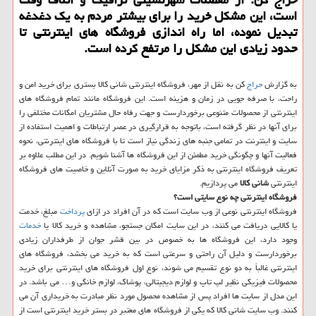
است، این مشكل خرید را برای بیشتر مردم به یك دغدغه
تبدیل نموده، اما راه اندازی فروشگاه های اینترنتی تا
حدود زیادی این مشكل را مرتفع كرده است.
به گزارش
حراج
کن به نقل از مهر، فروشگاه اینترنتی شانی کالا بستری برای خرید امن و
راحت، با صرفه جویی در زمان و هزینه است. این فروشگاه مانند تمام فروشگاه های
اینترنتی از محصولات متنوعی برخوردارست و جهت رفاه حال مشتریان امکانات مختلفی را
برای آنها در نظر گرفته است، باتوجه به قرارگیری در عصر ارتباطات و اهمیت استفاده از
سایت و اینترنت در تمامی جنبه های زندگی نیاز است تا با فروشگاه های اینترنتی، نحوه
فعالیت آنها و چگونگی خرید مطمئن از این فروشگاه ها آشنا شویم. در این مطلب علاوه بر
تعریف فروشگاه اینترنتی به ذکر مزایای خرید به صورت آنلاین و خاصیت های فروشگاه
اینترنتی
شانی کالا
می پردازیم.
فروشگاه اینترنتی چه نوع سایتی است؟
فروشگاه اینترنتی نوعی از وب سایت است که در آن افراد در ازای
پرداخت
مبلغ، خدمت
یا کالایی دریافت می کنند، در این سایت امکان جستجو، مشاهده و خرید کالا یا
خدمات
وجود دارد، این فروشگاه ها به خصوص در بین قشر جوان از طرفداران زیادی
برخوردارست و دلیل آن راحتی و سرعتی است که به خرید می بخشد، فروشگاه های
اینترنتی غالباً به دو نوع تقسیم می شوند، نوع اول فروشگاه های اینترنتی برای خرید
محصولات فیزیکی نظیر لپ تاپ و لوازم دیجیتالی، پوشاک، لوازم خانگی و… می باشد. در
این مدل از سایت ها افراد پس از مشاهده محصول مورد نظر مبادرت به خریداری آن می
کنند. وب سایت شانی کالا که یکی از فروشگاه های معتبر در بستر خرید اینترنتی است از