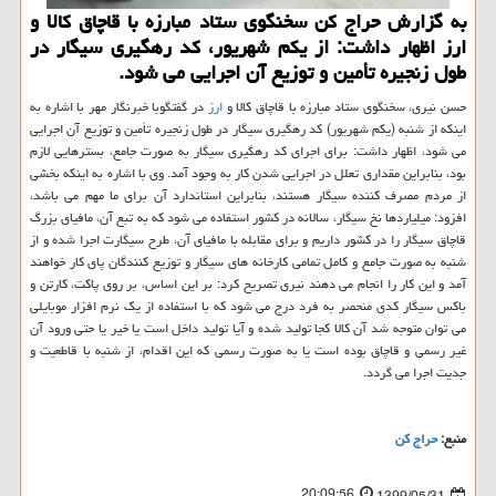
به گزارش حراج كن سخنگوی ستاد مبارزه با قاچاق كالا و
ارز اظهار داشت: از یكم شهریور، كد رهگیری سیگار در
طول زنجیره تأمین و توزیع آن اجرایی می شود.
حسن نیری، سخنگوی ستاد مبارزه با قاچاق کالا و
ارز
در گفتگوبا خبرنگار مهر با اشاره به
اینکه از شنبه (یکم شهریور) کد رهگیری سیگار در طول زنجیره تأمین و توزیع آن اجرایی
می شود، اظهار داشت: برای اجرای کد رهگیری سیگار به صورت جامع، بسترهایی لازم
بود، بنابراین مقداری تعلل در اجرایی شدن کار به وجود آمد. وی با اشاره به اینکه بخشی
از مردم مصرف کننده سیگار هستند، بنابراین استاندارد آن برای ما مهم می باشد،
افزود: میلیاردها نخ سیگار، سالانه در کشور استفاده می شود که به تبع آن، مافیای بزرگ
قاچاق سیگار را در کشور داریم و برای مقابله با مافیای آن، طرح سیگارت اجرا شده و از
شنبه به صورت جامع و کامل تمامی کارخانه های سیگار و توزیع کنندگان پای کار خواهند
آمد و این کار را انجام می دهند نیری تصریح کرد: بر این اساس، بر روی پاکت، کارتن و
باکس سیگار کدی منحصر به فرد درج می شود که با استفاده از یک نرم افزار موبایلی
می توان متوجه شد آن کالا کجا تولید شده و آیا تولید داخل است یا خیر یا حتی ورود آن
غیر رسمی و قاچاق بوده است یا به صورت رسمی که این اقدام، از شنبه با قاطعیت و
جدیت اجرا می گردد.
منبع:
حراج كن
20:09:56