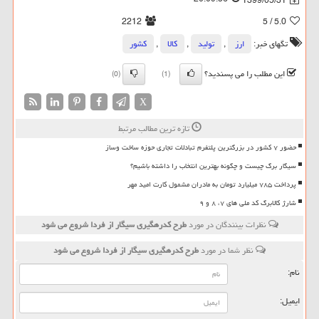
1399/05/31
2212
/ 5
5.0
تگهای خبر:
ارز
,
تولید
,
كالا
,
كشور
این مطلب را می پسندید؟
(0)
(1)
X
تازه ترین مطالب مرتبط
حضور ۷ کشور در بزرگترین پلتفرم تبادلات تجاری حوزه ساخت وساز
سیگار برگ چیست و چگونه بهترین انتخاب را داشته باشیم؟
پرداخت ۷۸۵ میلیارد تومان به مادران مشمول کارت امید مهر
شارژ کالابرگ کد ملی های ۷، ۸ و ۹
نظرات بینندگان در مورد
طرح كدرهگیری سیگار از فردا شروع می شود
نظر شما در مورد
طرح كدرهگیری سیگار از فردا شروع می شود
نام:
ایمیل: