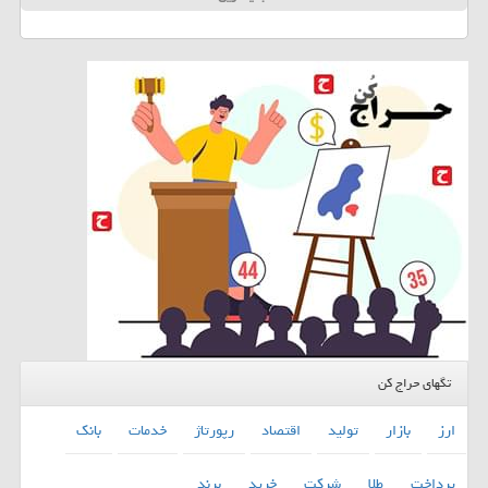
تگهای حراج کن
ارز
بازار
تولید
اقتصاد
رپورتاژ
خدمات
بانك
پرداخت
طلا
شركت
خرید
برند