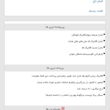
فیش حج
قیمت بیسیم
پربیننده ترین ها
شارژ مرحله سوم کالابرگ کودکان
شارژ کالابرگ کد ملی های باقی مانده
شارژ جدید کالابرگ ها
بازطراحی اکوسیستم اشتغال بانوان
پربحث ترین ها
کالابرگ برخی خانوارها شارژ شد تغییر زمانبندی پرداخت این کمک معیشت
حضور ۷ کشور در بزرگترین پلتفرم تبادلات تجاری حوزه ساخت وساز
نرخ بیکاری ۹،۱ درصد شد
سیگار برگ چیست و چگونه بهترین انتخاب را داشته باشیم؟
جدیدترین ها