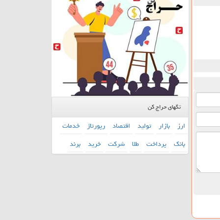
تگهای حراج کن
ارز
بازار
تولید
اقتصاد
رپورتاژ
خدمات
بانك
پرداخت
طلا
شركت
خرید
برند