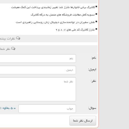
کالابرگ برخی خانوارها شارژ شد تغییر زمانبندی پرداخت این کمک معیشت
تسویه کامل مطالبات فروشگاه های متصل به درگاه کالابرگ
نقش سفیران در توانمندسازی دیجیتال زنان روستایی راهبردی است
شارژ کالابرگ کد ملی های ۷، ۸ و ۹
نظرات بینند
نظر شما 
نام:
ایمیل:
نظر:
سوال:
= ۵ بعلاوه ۱