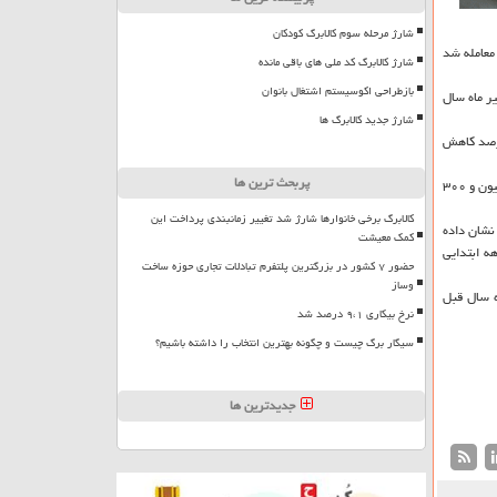
شارژ مرحله سوم کالابرگ کودکان
مسکونی در این ماه معامله شد
شارژ کالابرگ کد ملی های باقی مانده
بازطراحی اکوسیستم اشتغال بانوان
 اعلام نمود که نسبت به تیر ماه سال
شارژ جدید کالابرگ ها
ا ۵ سال ساخت از ۱۴ هزار و ۴۷ فقره واحد مسکونی معامله شده در تیر ماه ۳۸.۶ درصد بوده که در مقایسه با تیر ماه سال قبل ۱.۶ درصد کاهش
پربحث ترین ها
همچنین متوسط قیمت مذکور نسبت به ماه گذشته ۱۰.۴ درصد رشد داشته و در بین مناطق ۲۲ گانه شهرداری تهران بالاترین قیمت هر متر واحد مسکونی به منطقه یک با ۴۵ میلیون و ۳۰۰
کالابرگ برخی خانوارها شارژ شد تغییر زمانبندی پرداخت این
مسکونی به ثبت رسیده که نسبت به ۴ ماهه سال ۹۸ رشد منفی ۴۹.۹ درصدی را نشان داده
کمک معیشت
 ماه ابتدای سال جاری متوسط قیمت هر متر مربع واحد مسکونی ۱۸ میلیون و ۳۱ هزار و ۵۰۰ تومان بود در حالیکه این شاخص در ۴ ماهه ابتدایی
حضور ۷ کشور در بزرگترین پلتفرم تبادلات تجاری حوزه ساخت
وساز
در تهران در تیر ماه ۲۷.۶ درصد نسبت به تیر ماه سال قبل
نرخ بیکاری ۹،۱ درصد شد
سیگار برگ چیست و چگونه بهترین انتخاب را داشته باشیم؟
جدیدترین ها