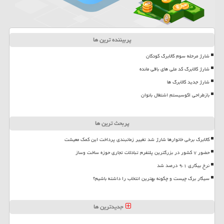
پربیننده ترین ها
شارژ مرحله سوم کالابرگ کودکان
شارژ کالابرگ کد ملی های باقی مانده
شارژ جدید کالابرگ ها
بازطراحی اکوسیستم اشتغال بانوان
پربحث ترین ها
کالابرگ برخی خانوارها شارژ شد تغییر زمانبندی پرداخت این کمک معیشت
حضور ۷ کشور در بزرگترین پلتفرم تبادلات تجاری حوزه ساخت وساز
نرخ بیکاری ۹،۱ درصد شد
سیگار برگ چیست و چگونه بهترین انتخاب را داشته باشیم؟
جدیدترین ها