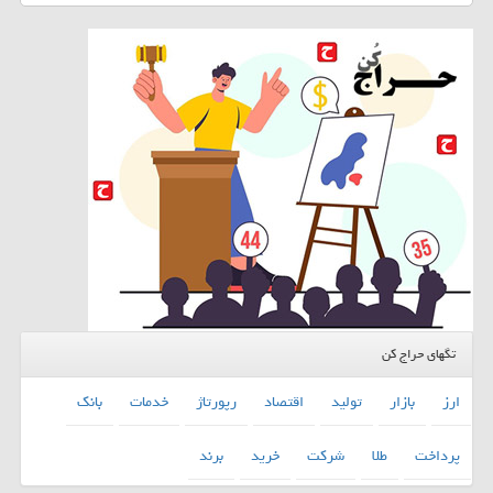
تگهای حراج کن
ارز
بازار
تولید
اقتصاد
رپورتاژ
خدمات
بانك
پرداخت
طلا
شركت
خرید
برند