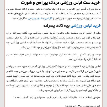
خرید ست لباس ورزشی مردانه پیراهن و شورت
تولید ورزش گستر این افتخار را دارد که یک تولیدی داخلی است و ارائه کننده بهترین
کیفت به مشتریان خود می باشد. شما میتوانید به راحتی به تعداد بالا در طرح های مختلف
ست لباس ورزشی مردانه، شورت و پیراهن و
کاپشن و شلوار ورزشی
سفارش دهید.
خرید لباس ورزشی
بچه گانه، پسرانه
یکی از اصلی ترین دغدغه های والدین خرید لباس ورزشی بچه گانه، پسرانه برای
فرزندان خود می باشد ، طبیعت پوست کودکان لطافت را می طلبد و اگر به فکر سلامت
پوست و سلامت جسمی فرزند خود هستید پیشنهاد ما به شما خرید لباس ورزشی بچه
گانه، پسرانه با جنس پارچه تایید شده از ورازت ورزش و بهداشت می باشد.
تولید ورزش گستر با اشراف به این موضوع نسبت به تولید لباس های تمام سنین
اقدامات لازم را انجام می دهد.
لباس ورزشی بچه گانه،پسرانه در فروشگاه ورزشی ورزش گستر به صورت ست پیراهن
شورت ورزشی ارائه می گردد و همچنین می توانید با خرید جوراب ورزشی بچه گانه و
خرید قلم بند ورزشی بچه گانه کیت کامل ورزشی مورد علاقه فرزند خود را تهیه کنید،
فروشگاه ورزشی ورزش گستر سالانه با معرفی لباس های ورزشی تیم های باشگاهی و
تیم های ملی لباس های جدید بچه گانه را نیز موجود و امکان خرید لباس ورزشی بچه گانه
را با کمترین قیمت و بهترین کیفیت در ایران فراهم می کند.
هچنین شما میتوانید سفارشات خود را برای مدارس به تولید ورزش گستر بدهید.
01:01:59