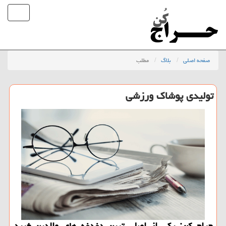
صفحه اصلی
بلاگ
مطلب
تولیدی پوشاك ورزشی
حراج كن: یكی از اصلی ترین دغدغه های والدین خرید