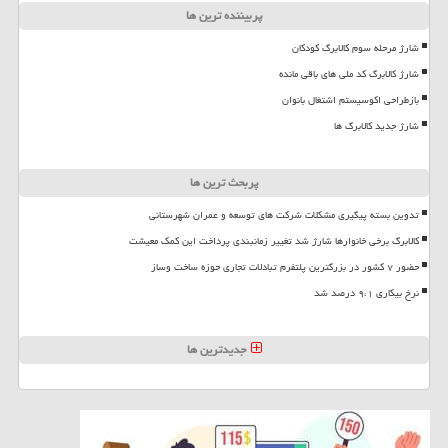
پربیننده ترین ها
شارژ مرحله سوم کالابرگ کودکان
شارژ کالابرگ کد ملی های باقی مانده
بازطراحی اکوسیستم اشتغال بانوان
شارژ جدید کالابرگ ها
پربحث ترین ها
تدوین بسته پیگیری مشکلات شرکت های توسعه و عمران شهرستانی
کالابرگ برخی خانوارها شارژ شد تغییر زمانبندی پرداخت این کمک معیشت
حضور ۷ کشور در بزرگترین پلتفرم تبادلات تجاری حوزه ساخت وساز
نرخ بیکاری ۹،۱ درصد شد
جدیدترین ها