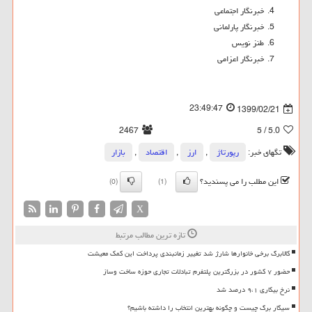
خبرنگار اجتماعی
خبرنگار پارلمانی
طنز نویس
خبرنگار اعزامی
23:49:47
1399/02/21
2467
/ 5
5.0
تگهای خبر:
رپورتاژ
,
ارز
,
اقتصاد
,
بازار
این مطلب را می پسندید؟
(0)
(1)
X
تازه ترین مطالب مرتبط
کالابرگ برخی خانوارها شارژ شد تغییر زمانبندی پرداخت این کمک معیشت
حضور ۷ کشور در بزرگترین پلتفرم تبادلات تجاری حوزه ساخت وساز
نرخ بیکاری ۹،۱ درصد شد
سیگار برگ چیست و چگونه بهترین انتخاب را داشته باشیم؟