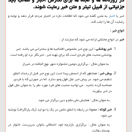
جزئیاتی از قبیل تیتر و متن خبر رعایت شوند.
خبر یا
اخبار
به متنی گفته می شود که اطلاعات تازه در اختیار مردم قرار دهد و توجه و
رضایت آن ها را جلب کند.
انواع خبر :
خبر
در انواع مختلفی ارائه می شود که عبارتند از :
خبر پوششی :
این نوع خبر مخصوص افتتاحیه ها و سخنرانی می باشد. خبر
پوششی صحبت های فردی است که برای تهیه خبر ، خبرنگار نزد او رفته است.
به عنوان مثال : برگزاری دومین جشنواره شهر نهج البلاغه در شیراز
پیش خبر :
همانطور که از اسمش پیدا است این نوع خبر قبل از رخداد اتفاق
تنظیم می شود. در پیش خبر نقل قول وجو ندارد. اما در صورتی که با فردی
مصاحبه کرده باشید ، می توانید صحبت های فرد مورد نظر را به عنوان نقل قول
در خبر بیاورید.
به عنوان مثال : همایش ملی علم و دین برگزار می شود.
خبر کوتاه :
معمولا در رابطه با اتفاق خاص در یک یا دو لید (یک پاراگراف) نوشته
می شود.
به عنوان مثال : برگزاری بازارچه خود اشتغالی بانوان سرپرست خانوار در
بوستان ولایت