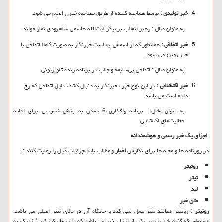
خبر تولیدی :
توسط مصاحبه کننده از طریق مصاحبه خبری انجام می شود.
به عنوان مثال : رهبر انقلاب بر پیکر آیت‌الله هاشمی شاهرودی نماز خواند
خبر اتفاقی :
همانطور که از اسمش پیداست خبرنگار به صورت کاملا اتفاقی با
خبر روبرو می شود.
به عنوان مثال : اتفاقی بی‌سابقه و جالب در برنامه زنده تلویزیونی
خبر اکتشافی :
در این نوع خبر ، خبرنگار به دنبال کشف دلیل اتفاقی که رخ
داده است می باشد.
به عنوان مثال : برنامه واگذاری 6 معدن به بخش خصوصی برای ادامه
فعالیت‌های اکتشافی
اجزای یک خبر رسمی و هوشمندانه
در روزنامه ها و مجله ها برای نگارش
اخبار
و مطالب باید جزئیات ذیل را رعایت کنند :
روتیتر
تیتر
لید
متن خبر
روتیتر :
روتیتر همانند تیتر عمل نمی کند و جایگاه آن در بالای تیتر اصلی می باشد.
همانطور که گفته شد روتیتر یکی از اجزای خبر می باشد که با حروف کوچکتر (نزدیک به