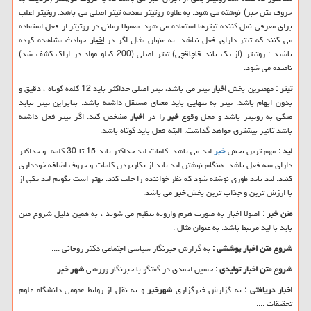
حروف متن خبر) نوشته می شود. به علاوه روتیتر مقدمه تیتر اصلی می باشد. روتیتر اغلب
برای معرفی نقل کننده تیترها استفاده می شود. معمولا زمانی در روتیتر از فعل استفاده
می کنند که تیتر دارای فعل نباشد. به عنوان مثال اگر در
اخبار
حوادث مشاهده کرده
باشید : روتیتر (از یک باند قاچاقچی) تیتر اصلی (200 کیلو مواد در اراک کشف شد)
نامیده می شود.
تیتر :
مهمترین بخش
اخبار
تیتر می باشد، تیتر اصلی حداکثر باید 12 کلمه کوتاه ، دقیق و
بدون ابهام باشد. تیتر به تنهایی باید معنای مستقل داشته باشد. بنابراین تیتر نباید
متکی به روتیتر باشد و محل وقوع
خبر
را در
اخبار
مشخص کند. اگر تیتر فعل داشته
باشد تاثیر بیشتری خواهد گذاشت. البته فعل باید کوتاه باشد.
لید :
مهم ترین بخش
خبر
لید می باشد. کلمات لید حداکثر باید 15 تا 30 کلمه و حداکثر
دارای سه فعل باشد. هنگام نوشتن لید باید از بکاربردن کلمات و حروف اضافه خودداری
کنید. لید باید طوری نوشته شود که نظر خواننده را جلب کند. بهتر است بگویم لید یکی از
با ارزش ترین و جذاب ترین بخش
خبر
می باشد.
متن خبر :
اصولا اخبار به صورت هرم وارونه تنظیم می شوند ، به همین دلیل شروع متن
باید با لید مرتبط باشد. به عنوان مثال :
شروع متن اخبار پوششی :
به گزارش خبرنگار سیاسی اجتماعی دکتر روحانی ....
شروع متن اخبار تولیدی :
حسین احمدی در گفتگو با خبرنگار ورزشی
شهر خبر
....
اخبار دریافتی :
به گزارش خبرگزاری
شهرخبر
و به نقل از روابط عمومی دانشگاه علوم
تحقیقات ....