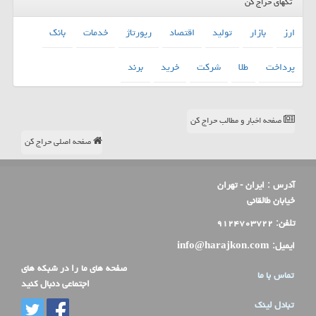
تگهای حراج کن
ارز
بازار
تولید
اقتصاد
رپورتاژ
خدمات
بانك
پرداخت
طلا
شركت
خرید
برند
صفحه اخبار و مطالب حراج کن
صفحه اصلی حراج کن
آدرس :
ایران - تهران
خیابان طالقانی
تلفن:
۹۱۲۴۷۰۳۷۲۲
ایمیل:
info@harajkon.com
صفحه های ما را در شبکه های
تماس با ما
اجتماعی دنبال کنید
تبادل لینک