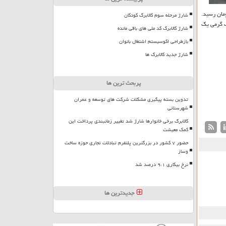
یون و ۸۵۰ هزار تومان رسید.
شارژ مرحله سوم کالابرگ کودکان
ان، ربع سکه ۳ میلیون و ۱۸۰ هزار تومان و سکه یک گرمی یک
شارژ کالابرگ کد ملی های باقی مانده
بازطراحی اکوسیستم اشتغال بانوان
شارژ جدید کالابرگ ها
پربحث ترین ها
تدوین بسته پیگیری مشکلات شرکت های توسعه و عمران
شهرستانی
کالابرگ برخی خانوارها شارژ شد تغییر زمانبندی پرداخت این
کمک معیشت
حضور ۷ کشور در بزرگترین پلتفرم تبادلات تجاری حوزه ساخت
وساز
نرخ بیکاری ۹،۱ درصد شد
جدیدترین ها