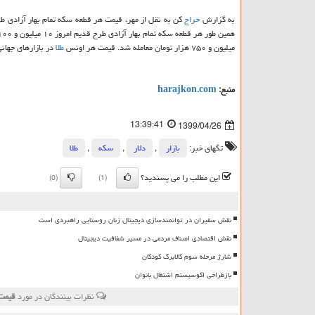
به گزارش
حراج
کن به نقل از مهر، قیمت هر قطعه سکه تمام بهار آزادی طرح جدید امروز چهار
میلیون و ۷۵۰ هزار تومان معامله شد. قیمت هر اونس
طلا
در بازارهای جهانی نی
منبع:
harajkon.com
13:39:41
1399/04/26
تگهای خبر:
بازار
,
دلار
,
سكه
,
طلا
این مطلب را می پسندید؟
(0)
(1)
نقش سفیران در توانمندسازی دیجیتال زنان روستایی راهبردی است
نقش اقتصادی اصناف مردمی در مسیر شفافیت دیجیتال
شارژ مرحله سوم کالابرگ کودکان
بازطراحی اکوسیستم اشتغال بانوان
نظرات بینندگان در مورد
قیمت سكه طرح ج