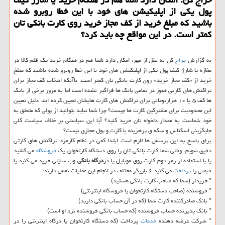
پول یكی از اپلیكیشن های خود با این خطا روبرو شده
باشید كه مبلغ خرید از كف مجاز خرید روی كارت بانكی تان
كمتر است. در این مواقع چه باید كرد؟
به گزارش
حراج
کن به نقل از مهر، امکان دارد شما هم در هنگام خرید یک قلم کالا در
مغازه یا شارژ کیف پول یکی از اپلیکیشن های خود با این خطا روبرو شده باشید که مبلغ
خرید از «کف مجاز خرید» روی کارت بانکی تان کمتر است. باآنکه انتخاب کف مجاز برای
تراکنش های کارتی هنوز در تمامی بانک ها فراگیر نشده است اما به مرور برخی از بانک
ها کف ۵ یا ۱۰ هزارتومانی برای تراکنش های کارت هایشان تعیین کرده اند. دلیل تعیین
این محدودیت برای مشترکین کارت ها چیست؟ چرا شما نباید بتوانید از پولی که متعلق به
خود شماست به مقدار دلخواه تان خرید کنید؟ آیا این سیاستی بر خلاف سیاست کلی
جایگزینی اسکناس و سکه ی پرهزینه با کارت و پول مجازی نیست؟
برای پاسخ به این پرسش ها لازم است ابتدا کمی در نظام کارمزد تراکنش های کارتی
دقیق شویم. وقتی شما کارت بانکی تان را روی دستگاه کارتخوان یک
فروشگاه
می کشید
یا با استفاده از رمز دوم کارت روی موبایل یا در
درگاه بانکی
وب سایتی خرید می کنید یا
قبضی را
پرداخت
می کنید ۶ بازیگر مختلف در انجام این عملیات نقش دارند؛
* خریدار (شما که صاحب کارت بانکی هستید)
* فروشنده (صاحب دستگاه کارتخوان یا فروشگاه اینترنتی)
* بانک صادرکننده کارت شما (که در آن حساب بانکی دارید)
* بانک پذیرنده حساب فروشنده (که حساب بانکی فروشنده نزد او است)
* شرکت عرضه دهنده
خدمات
پرداخت (که دستگاه کارتخوان یا درگاه اینترنتی را در