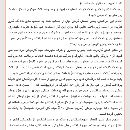
اختیار فروشنده قرار داده است)
و شبکه الکترونیک پرداخت کارت یا شاپرک (نهاد زیرمجموعه بانک مرکزی که کل عملیات
زیر نظر او انجام می شود)
انجام این تراکنش، یعنی منتقل کردن پول از حساب شما به حساب پذیرنده که کاری
هزینه بر است. زیرساخت هایی که برای این کار استفاده می شوند هزینه نگهداری،
توسعه و بهسازی دارند و لازم است به افراد و شرکت های عرضه دهنده این خدمات
دستمزدی پرداخت گردد. این هزینه ها از محل کارمزد انجام تراکنش ها تأمین می شود.
اما چه کسانی این کارمزد را می پردازند؟
در نظام فعلی کارمزد، شما بعنوان مشتری و طرف پذیرنده هیچ کارمزدی پرداخت نمی
کنید. از ۴ بازیگر باقی مانده، شاپرک و شرکت عرضه دهنده خدمات پرداخت هم دریافت
کننده کارمزد هستند. بر مبنای ابلاغیه های بانک مرکزی در مورد کارمزد عرضه خدمات
پرداخت کارت، این کارمزد بر مبنای ماهیت تراکنش (پرداخت قبض یا خرید) از بانک
پذیرنده (بانک صاحب حساب فروشنده) یا بانک صادر کننده ی کارت دریافت می شود.
باید توجه داشت که تراکنش های خرد سهم قابل توجهی از تعداد کل تراکنش های شبکه
پرداخت کشور را می سازند. گزارش ۵۹ شاپرک در اردیبهشت ماه ۹۹ نشان داده است
بیشترین تعداد تراکنش های خرید روی
درگاه پرداخت
مبلغی بین ۵ تا ۱۵ هزارتومان
داشته اند. تنها در اردیبهشت ماه ۱۶۹۴ میلیون تراکنش کمتر از ۲۵ هزارتومانی انجام
شده است که با وجود سهم ۵ درصدی از کل مبلغ تراکنش ها، هزینه تقریبی ماهانه ای
در حدود ۱۵۰ میلیارد تومان (تقریباً معادل ۴۰٪ مبلغ کل کارمزد ماهیانه) به بانک ها
تحمیل کرده است.
از سوی دیگر سیر کاهش سهم اسکناس و سکه در دست اشخاص از نقدینگی کشور در
مقابل روند رشد پیوسته سهم تراکنش های شاپرکی به نقدینگی، نشان داده است که