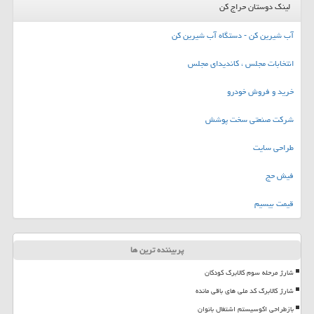
لینک دوستان حراج کن
آب شیرین کن - دستگاه آب شیرین کن
انتخابات مجلس ، کاندیدای مجلس
خرید و فروش خودرو
شرکت صنعتی سخت پوشش
طراحی سایت
فیش حج
قیمت بیسیم
پربیننده ترین ها
شارژ مرحله سوم کالابرگ کودکان
شارژ کالابرگ کد ملی های باقی مانده
بازطراحی اکوسیستم اشتغال بانوان