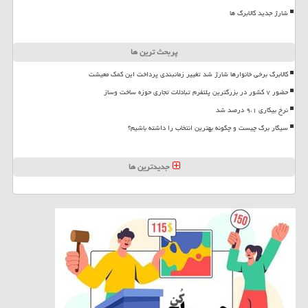
شارژ جدید کالابرگ ها
پربحث ترین ها
کالابرگ برخی خانوارها شارژ شد تغییر زمانبندی پرداخت این کمک معیشت
حضور ۷ کشور در بزرگترین پلتفرم تبادلات تجاری حوزه ساخت وساز
نرخ بیکاری ۹،۱ درصد شد
سیگار برگ چیست و چگونه بهترین انتخاب را داشته باشیم؟
جدیدترین ها