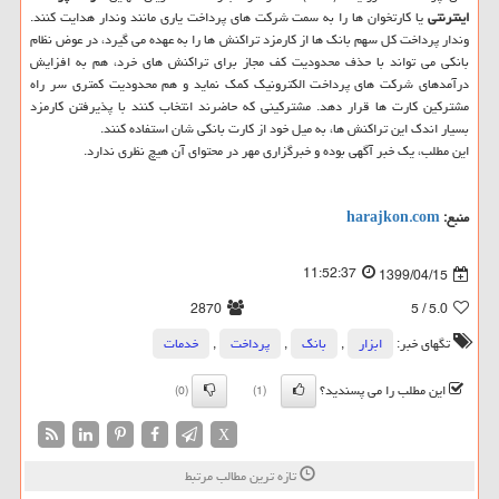
اینترنتی
یا کارتخوان ها را به سمت شرکت های پرداخت یاری مانند وندار هدایت کنند.
وندار پرداخت کل سهم بانک ها از کارمزد تراکنش ها را به عهده می گیرد، در عوض نظام
بانکی می تواند با حذف محدودیت کف مجاز برای تراکنش های خرد، هم به افزایش
درآمدهای شرکت های پرداخت الکترونیک کمک نماید و هم محدودیت کمتری سر راه
مشترکین کارت ها قرار دهد. مشترکینی که حاضرند انتخاب کنند با پذیرفتن کارمزد
بسیار اندک این تراکنش ها، به میل خود از کارت بانکی شان استفاده کنند.
این مطلب، یک خبر آگهی بوده و خبرگزاری مهر در محتوای آن هیچ نظری ندارد.
منبع:
harajkon.com
11:52:37
1399/04/15
2870
/ 5
5.0
تگهای خبر:
ابزار
,
بانك
,
پرداخت
,
خدمات
این مطلب را می پسندید؟
(0)
(1)
X
تازه ترین مطالب مرتبط