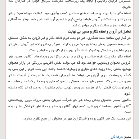
گسترش مزایای رقابتی و ایجاد یک زیرساخت قدرتمند شرکای خودرا در کنارمان نگه
داریم.
لحظه نگار با با برند و سیاست های مستقل کسب وکاری خود فعالیت خواهدنمود و هر
زمان که زیرساخت ابر آروان نتواند پاسخ گوی نیازهای آن باشد، این کسب وکار به آسانی
می تواند به زیرساخت دیگری مهاجرت کند.
تعامل ابر آروان و لحظه نگار و مسیر بی نهایت
در کنار این تفاهم نامه همکاری، هر دو پلت فرم لحظه نگار و ابر آروان به شکل مستقل
به عرضه محصول پخش زنده ی خود می پردازند. تمرکز پخش زنده ابر آروان بیش تر
روی مشتریان سازمانی و تمرکز لحظه نگار روی بازار کاربران محتوایی است.
لحظه نگار یک پلت فرم جذاب و پرکاربرد برای برگزاری رویدادهای آنلاین، همین طور
فروش محتوای ویدئویی خواهد بود که می تواند نقش آفرینی پررنگی در بازار محتوای
ویدیو، پخش زنده رویدادهای تجاری و وبینارها داشته باشد. این پلت فرم از این پس به
کمک زیرساخت ابری آروان می تواند به کاربران نامحدود، با سرعت و کیفیت بالاتر
سرویس دهی کند. همین طور حذف قسمتی از هزینه های زیرساختی کمک می نماید به
رغم نوسانات قیمتی بازار هزینه سرویس نهایی برای مشتریان به صرفه تر نگه داشته
شود.
تاکنون بستر محصول پخش زنده هر دو شرکت میزبان پخش بزرگ ترین رویدادهای
آنلاین کشور، مسابقات ورزشی، کنسرتهای آنلاین و سایر رخدادهای فرهنگی ملی بوده
است.
این مطلب، یک خبر آگهی بوده و خبرگزاری مهر در محتوای آن هیچ نظری ندارد.
منبع:
حراج كن