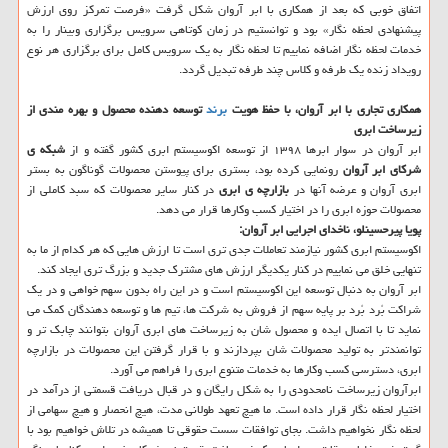
اتفاق خوبی که بعد از همکاری با ابر آروان شکل گرفت «فرصت تمرکز روی ارزش
پیشنهادی لحظه نگار» بود و توانستیم در زمان کوتاهی سرویس برگزاری وبینار را به
خدمات لحظه نگار اضافه نماییم تا لحظه نگار به یک سرویس کامل برای برگزاری هر نوع
رویداد زنده یک طرفه و کلاس چند طرفه تبدیل گردد.
همکاری تجاری با ابر آروان، با حفظ هویت
برند
توسعه دهنده محصول و بهره مندی از
زیرساخت ابری
ابر آروان در سوار ابرها ۱۳۹۸ از توسعه اکوسیستم ابری کشور گفته و از
شبکه ی
شرکای ابر آروان
رونمایی کرده بود، بستری برای پیوستن محصولات گوناگون به بستر
ابری آروان و عرضه آنها در
بازارچه ی ابری
در کنار سایر محصولات که سبد کاملی از
محصولات حوزه ابری را در اختیار کسب وکارها قرار می دهد.
پویا پیرحسینلو، ناخدای اجرایی ابر آروان:
اکوسیستم ابری کشور نیازمند تعاملات جدی تری است تا ارزش هایی که هر کدام از ما به
تنهایی خلق می نماییم در کنار یکدیگر ارزش های مشترک جدید و بزرگ تری ایجاد کند.
ابر آروان به دنبال توسعه این اکوسیستم است و در این راه بدون سهم خواهی و در یک
شراکت بُرد بُرد بر پایه سهم از فروش به شرکت ها، تیم ها و توسعه دهندگان کمک می
نماید تا با اتصال ایده و محصول شان به زیرساخت های ابری آروان بتوانند چابک تر و
توانمندتر به تولید محصولات شان بپردازند و با قرار گرفتن این محصولات در بازارچه
ابری، دسترسی کسب وکارها به خدمات متنوع ابری را فراهم می آورد.
ابرآروان زیرساخت نامحدودی را به شکل رایگان و در قبال دریافت قسمتی از درآمد در
اختیار لحظه نگار قرار داده است. ما هیچ تعهد طولانی مدت، هیچ انحصار و هیچ سهامی از
لحظه نگار نخواهیم داشت. بجای توافقات سست حقوقی تا همیشه در تلاش خواهیم بود با