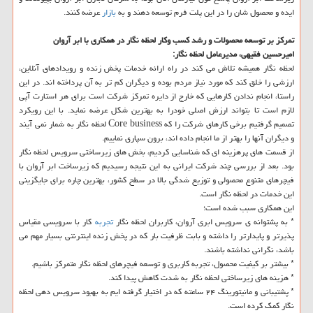
ایده و محصول شان را در این پلت فرم توسعه دهند و به
بازار
عرضه کنند.
تمرکز بر توسعه محصولات و رشد کسب وکار لحظه نگار در همکاری با ابر آروان
امیرحسین فقیهی، مدیرعامل لحظه نگار:
لحظه نگار همیشه تلاش می کند در راه ارائه خدمات پخش زنده و رویدادهای آنلاین،
ارزشی را خلق کند که مورد نیاز مردم بوده و دیگران کم تر به آن پرداخته اند. در این
راستا، انجام ندادن کارهایی که خارج از دایره تمرکز شرکت است برای هر استارت آپی
لازم است تا بتواند ارزش اصلی خودرا به بهترین شکل عرضه نماید. با این رویکرد
تصمیم گرفتیم برخی کارهای شرکت را که Core business لحظه نگار به شمار نمی آیند
و دیگران آنها را بهتر از ما انجام داده اند، برون سپاری نماییم.
از قسمت های پرهزینه ای که شناسایی کردیم، بخش های زیرساختی سرویس لحظه نگار
بود. بعد از بررسی چند شرکت ایرانی به این نتیجه رسیدیم که زیرساخت ابر آروان با
فیچرهای متنوع محصولی و توزیع شدگی بالا در سطح کشور، بهترین چاره برای جایگزینی
این خدمات در لحظه نگار است.
این همکاری سبب شده است؛
* به پشتوانه ی سرویس ابری آروان، کاربران لحظه نگار
تجربه
کار با سرویسی مقیاس
پذیرتر و پایدارتر را داشته و بابت ظرفیت بار که در پخش زنده اینترنتی بسیار مهم می
باشد، نگرانی نداشته باشند.
* بیشتر بر کیفیت محصول، تجربه کاربری و توسعه فیچرهای لحظه نگار متمرکز باشیم.
* هزینه های زیرساختی لحظه نگار به شدت کاهش پیدا کند.
* پشتیبانی و مانیتورینگ ۲۴ ساعته که در اختیار گرفته ایم به بهبود سرویس دهی لحظه
نگار کمک کرده است.