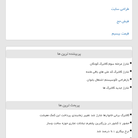
طراحی سایت
فیش حج
قیمت بیسیم
پربیننده ترین ها
شارژ مرحله سوم کالابرگ کودکان
شارژ کالابرگ کد ملی های باقی مانده
بازطراحی اکوسیستم اشتغال بانوان
شارژ جدید کالابرگ ها
پربحث ترین ها
کالابرگ برخی خانوارها شارژ شد تغییر زمانبندی پرداخت این کمک معیشت
حضور ۷ کشور در بزرگترین پلتفرم تبادلات تجاری حوزه ساخت وساز
نرخ بیکاری ۹،۱ درصد شد