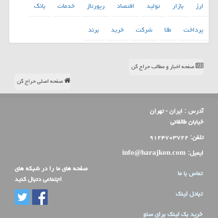
ارز
بازار
تولید
اقتصاد
رپورتاژ
خدمات
بانك
پرداخت
طلا
شركت
خرید
برند
صفحه اخبار و مطالب حراج کن
صفحه اصلی حراج کن
آدرس :
ایران - تهران
خیابان طالقانی
تلفن:
۹۱۲۴۷۰۳۷۲۲
ایمیل:
info@harajkon.com
صفحه های ما را در شبکه های
تماس با ما
اجتماعی دنبال کنید
تبادل لینک
خرید بک لینک برای سئو