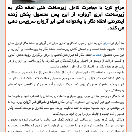
حراج كن: با مهاجرت كامل زیرساخت فنی لحظه نگار به
زیرساخت ابری آروان، از این پس محصول پخش زنده
اینترنتی لحظه نگار با پشتوانه فنی ابر آروان سرویس دهی
می كند.
به گزارش
حراج
کن به نقل از مهر، همکاری تجاری میان ابر آروان و لحظه نگار اوایل سال
۱۳۹۹ شروع شده است و با انتقال کامل زیرساخت لحظه نگار به زیرساخت ابر آروان، از
این پس محصول
خدمات
لحظه نگار که ابزارهای کاملی را برای برگزاری رویدادهای آنلاین
و کسب درآمد از ویدئو در اختیار برگزارکنندگان می گذارد، با زیرساخت ابر آروان و در
پلت فرم لحظه نگار در اختیار کاربران قرار خواهد داشت.
با توجه به رشد لحظه نگار، این استارت آپ نیاز داشت قسمتی از دغدغه های زیرساختی
را کنار گذاشته و متمرکزتر بر توسعه فیچرهای محصولی فعالیت کند. ملاک لحظه نگار در
این رویکرد «تمرکز بیش تر روی کسب وکار برای درآمد بیش تر و کاهش هزینه های
زیرساختی» بود.
لحظه نگار در پاسخ به این نیاز، برون سپاری خدمات زیرساختی را انتخاب نمود و باتوجه به
زیرساخت قوی ابر آروان، این استارت آپ از امکان
شبکه ی شرکای ابر آروان
بهره برد تا
در توافقی بر پایه تقسیم سود، با حفظ مالکیت برند، سیاست گذاری و توسعه کسب وکار
مسیر رشد جدید و چابک تری را برای خود ترسیم کند.
ویژگی پلت فرم بودن زیرساخت ابر آروان کمک می نماید تا صاحبان ایده و محصول
بتوانند در یک وضعیت بُرد بُرد و با حمایت ابر آروان تا هر زمان که علاقمند بودند و
زیرساخت ابر آروان پاسخ گوی نیازهای آنان بود، به شرکای تجاری ابر آروان بپیوندند و