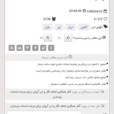
23:59:09
1399/04/10
2736
/ 5
5.0
تگهای خبر:
آنلاین
,
ابزار
,
ارز
,
بازار
این مطلب را می پسندید؟
(0)
(1)
X
تازه ترین مطالب مرتبط
حضور ۷ کشور در بزرگترین پلتفرم تبادلات تجاری حوزه ساخت وساز
نقش سفیران در توانمندسازی دیجیتال زنان روستایی راهبردی است
منابع مشاغل خانگی ۱۴۰ درصد رشد کرد
نقش اقتصادی اصناف مردمی در مسیر شفافیت دیجیتال
نظرات بینندگان در مورد
آغاز همكاری لحظه نگار و ابر آروان برای عرضه خدمات
پایدارتر
نظر شما در مورد
آغاز همكاری لحظه نگار و ابر آروان برای عرضه خدمات پایدارتر
نام: