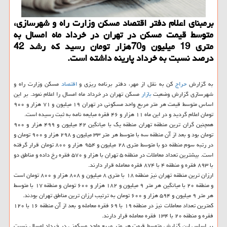
برمبنای اعلام دفتر اقتصاد مسكن وزارت راه و شهرسازی،
متوسط قیمت مسكن در تهران در خرداد ماه امسال به
متری 19 میلیون و70هزار تومان رسید كه رشد 42
درصد نسبت به خرداد پارینه داشته است.
به گزارش
حراج
کن به نقل از مهر، دفتر برنامه ریزی و
اقتصاد
مسکن وزارت راه و
شهرسازی گزارش وضعیت
بازار
مسکن تهران در خرداد ماه امسال را اعلام نمود. بر این
اساس متوسط قیمت هر متر مربع واحد مسکونی در تهران ۱۹ میلیون و ۷۱ هزار و ۹۰۰
تومان اعلام گردید و در این ماه ۱۱ هزار و ۴۶ فقره مبایعه نامه به ثبت رسیده است.
همچنین گران ترین منطقه تهران منطقه یک با میانگین ۴۲ میلیون و ۴۹۹ هزار و ۹۰۰
تومان بود و بعد از آن منطقه سه با متوسط هر متر ۳۳ میلیون و ۲۹۸ هزار و ۹۰۰ تومان و
در رتبه سوم منطقه دو با متوسط متری ۲۸ میلیون و ۹۵۴ هزار و ۸۰۰ تومان قرار گرفته
است. بیشترین تعداد معاملات در منطقه ۵ تهران با هزار و ۵۷۰ فقره رخ داده و مناطق دو
با ۸۹۳ فقره و منطقه ۴ با ۸۷۴ فقره معامله قرار دارند.
ارزان ترین منطقه تهران نیز منطقه ۱۸ با متری ۸ میلیون و ۸۰۸ هزار و ۸۰۰ تومان است
و منطقه ۲۰ با میانگین هر متر ۹ میلیون و ۱۸۲ هزار و ۶۰۰ تومان و منطقه ۱۷ با متوسط
هر متر ۹ میلیون و ۵۹۴ هزار و ۶۰۰ تومان به ترتیب ارزان ترین مناطق تهران بودند.
کمترین تعداد معاملات نیز در منطقه ۱۹ با ۶۹ فقره معامله و بعد از آن منطقه ۱۶ با ۱۲۰
فقره و منطقه ۲۰ با ۱۳۴ فقره معامله قرار دارند.
بر اساس این گزارش متوسط قیمت هر متر مربع واحد مسکونی در خرداد امسال نسبت