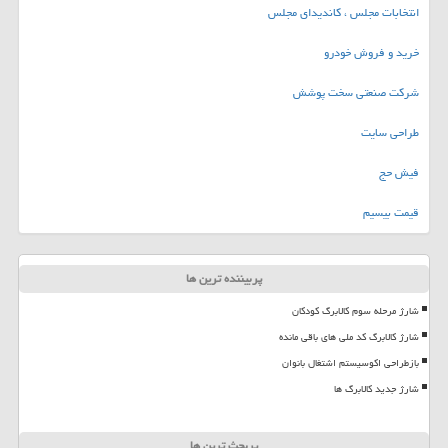
انتخابات مجلس ، کاندیدای مجلس
خرید و فروش خودرو
شرکت صنعتی سخت پوشش
طراحی سایت
فیش حج
قیمت بیسیم
پربیننده ترین ها
شارژ مرحله سوم کالابرگ کودکان
شارژ کالابرگ کد ملی های باقی مانده
بازطراحی اکوسیستم اشتغال بانوان
شارژ جدید کالابرگ ها
پربحث ترین ها