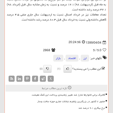
به ماه قبل (اردیبهشت ۹۸) ۱۲.۱ درصد و نسبت به زمان مشابه سال قبل (خرداد ۹۸)
۴۲.۱ درصد رشد داشته است.
تعداد معاملات نیز در خرداد امسال نسبت به اردیبهشت سال جاری منفی ۴.۵ درصد
کاهش داشته ولی نسبت به خرداد سال قبل ۸۰.۳ درصد رشد داشته است.
20:24:56
1399/04/04
2868
/ 5
5.0
تگهای خبر:
ارز
,
اقتصاد
,
بازار
این مطلب را می پسندید؟
(0)
(1)
X
تازه ترین مطالب مرتبط
کالابرگ برخی خانوارها شارژ شد تغییر زمانبندی پرداخت این کمک معیشت
حضور ۷ کشور در بزرگترین پلتفرم تبادلات تجاری حوزه ساخت وساز
نرخ بیکاری ۹،۱ درصد شد