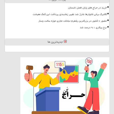
خرید در حراج های پایان فصل تابستان
کالابرگ برخی خانوارها شارژ شد تغییر زمانبندی پرداخت این کمک معیشت
حضور ۷ کشور در بزرگترین پلتفرم تبادلات تجاری حوزه ساخت وساز
نرخ بیکاری ۹،۱ درصد شد
جدیدترین ها