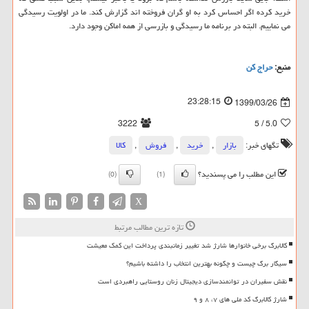
خرید کرده اگر احساس کرد به او گران فروخته اند گزارش کند. ما در اولویت رسیدگی
می نماییم. البته در برنامه ما رسیدگی و بازرسی از همه اماکن وجود دارد.
منبع:
حراج كن
23:28:15
1399/03/26
3222
/ 5
5.0
تگهای خبر:
بازار
,
خرید
,
فروش
,
كالا
این مطلب را می پسندید؟
(0)
(1)
X
تازه ترین مطالب مرتبط
کالابرگ برخی خانوارها شارژ شد تغییر زمانبندی پرداخت این کمک معیشت
سیگار برگ چیست و چگونه بهترین انتخاب را داشته باشیم؟
نقش سفیران در توانمندسازی دیجیتال زنان روستایی راهبردی است
شارژ کالابرگ کد ملی های ۷، ۸ و ۹