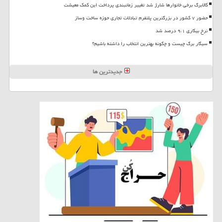
کالابرگ برخی خانوارها شارژ شد تغییر زمانبندی پرداخت این کمک معیشت
حضور ۷ کشور در بزرگترین پلتفرم تبادلات تجاری حوزه ساخت وساز
نرخ بیکاری ۹،۱ درصد شد
سیگار برگ چیست و چگونه بهترین انتخاب را داشته باشیم؟
جدیدترین ها