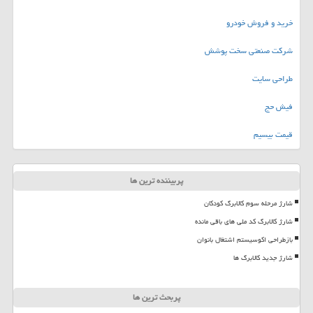
خرید و فروش خودرو
شرکت صنعتی سخت پوشش
طراحی سایت
فیش حج
قیمت بیسیم
پربیننده ترین ها
شارژ مرحله سوم کالابرگ کودکان
شارژ کالابرگ کد ملی های باقی مانده
بازطراحی اکوسیستم اشتغال بانوان
شارژ جدید کالابرگ ها
پربحث ترین ها