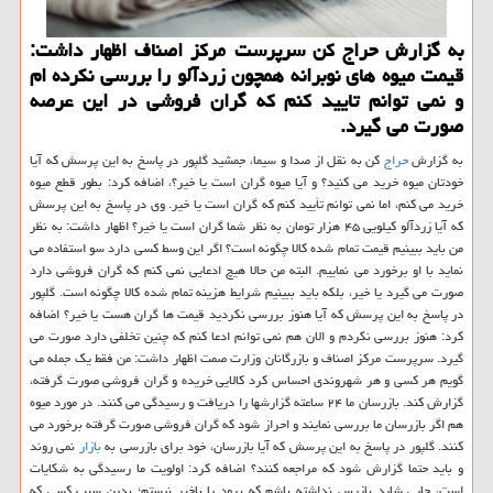
به گزارش حراج كن سرپرست مركز اصناف اظهار داشت:
قیمت میوه های نوبرانه همچون زردآلو را بررسی نكرده ام
و نمی توانم تایید كنم كه گران فروشی در این عرصه
صورت می گیرد.
به گزارش
حراج
کن به نقل از صدا و سیما، جمشید گلپور در پاسخ به این پرسش که آیا
خودتان میوه خرید می کنید؟ و آیا میوه گران است یا خیر؟، اضافه کرد: بطور قطع میوه
خرید می کنم، اما نمی توانم تأیید کنم که گران است یا خیر. وی در پاسخ به این پرسش
که آیا زردآلو کیلویی ۴۵ هزار تومان به نظر شما گران است یا خیر؟ اظهار داشت: به نظر
من باید ببینیم قیمت تمام شده کالا چگونه است؟ اگر این وسط کسی دارد سو استفاده می
نماید با او برخورد می نماییم. البته من حالا هیچ ادعایی نمی کنم که گران فروشی دارد
صورت می گیرد یا خیر، بلکه باید ببینیم شرایط هزینه تمام شده کالا چگونه است. گلپور
در پاسخ به این پرسش که آیا هنوز بررسی نکردید قیمت ها گران هست یا خیر؟ اضافه
کرد: هنوز بررسی نکردم و الان هم نمی توانم ادعا کنم که چنین تخلفی دارد صورت می
گیرد. سرپرست مرکز اصناف و بازرگانان وزارت صمت اظهار داشت: من فقط یک جمله می
گویم هر کسی و هر شهروندی احساس کرد کالایی خریده و گران فروشی صورت گرفته،
گزارش کند. بازرسان ما ۲۴ ساعته گزارشها را دریافت و رسیدگی می کنند. در مورد میوه
هم اگر بازرسان ما بررسی نمایند و احراز شود که گران فروشی صورت گرفته برخورد می
کنند. گلپور در پاسخ به این پرسش که آیا بازرسان، خود برای بازرسی به
بازار
نمی روند
و باید حتما گزارش شود که مراجعه کنند؟ اضافه کرد: اولویت ما رسیدگی به شکایات
است، جایی شاید بازرس نداشته باشم که برود یا باخبر نیستم؛ بدین سبب کسی که