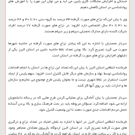
خستگی و افزایش مشکلات کاری پایین می آید و می توان این مورد را با آموزش های
روانشناسی در استان کاهش دهیم.
وی با بیان این که نزاع های صورت گرفته ۳۳ درصد به گروه سنی ۲۰ تا ۳۰ و ۴۲ درصد
به ۳۱ تا ۴۰ سال اختصاص دارد افزود: در نزاع های صورت گرفته ۷۷ درصد افراد
شرکت کننده دارای مدارک تحصیلی دیپلم و زیر دیپلم هستند.
سردار محمدیان با اشاره به این که بیشتر نزاع های صورت گرفته در حاشیه شهرها
صورت می گیرد تصریح کرد: بالا بودن تعداد نقاط حاشیه نشین در استان البرز یکی از
دلیلهای افزایش نزاع های صورت گرفته در استان است.
فرمانده انتظامی استان البرز با بیان این که تعداد این نزاع ها در استان با انجام اقدامات
روانشناسی توسط نهاد و سازمان های دیگر قابل کنترل است افزود: سهم پلیس از ایجاد
امنیت استقرار در نقاط شهری نیست و ما بعنوان پلیس طرح موضوع می نماییم و سازمان
ها و ادارات باید بر روی آنها کار کنند.
سردار محمدیان با بیان آمادگی برای عملیاتی کردن طرح هایی که در رساله دانشجویان
ارائه می شود اضافه کرد: مسؤلان مربوطه باید در بحث فرهنگ سازی و بالا بردن آستانه
تحمل مردم اقدامات جدی صورت دهند تا این وضعیت کنترل شود.
فرمانده انتظامی استان البرز در انتها با اشاره به نقش اعتیاد در تعداد نزاع و درگیری
های صورت گرفته تصریح کرد: در استان البرز اردوگاه بازپروی معتادان متجاهر وجود
ندارد و اگر زیرساخت های لازم در استان فراهم گردد ما آمادگی داریم که در ۴۸ ساعت،