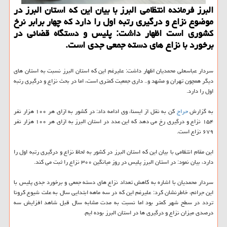
البرز فرمانده انتظامی البرز با بیان این كه استان البرز در
موضوع نزاع و درگیری رتبه اول را دارد كه چهار برابر نرخ
كشوری است اظهار داشت: پلیس و دستگاه قضائی در
برخورد با نزاع های دسته جمعی جدی است.
سردار عباسعلی محمدیان اظهار داشت: علیرغم این که استان البرز نسبت به استان های
دیگر همچون تهران و مشهد و.. داری جمعیت کمتری است، اما در بحث نزاع و درگیری رتبه
اول را دارد.
به گزارش
حراج
کن به نقل از ایسنا، وی ادامه داد: در کشور به ازای هر ۱۰۰ هزار نفر
۱۵۴ نزاع و درگیری رخ می دهد که این عدد در استان البرز به ازای هر ۱۰۰ هزار نفر
۶۷۹ نزاع است.
این مقام انتظامی با بیان این که استان البرز در کشور به لحاظ نزاع و درگیری رتبه اول را
دارد، بیان نمود: در استان البرز پلیس در روز میانگین ۳۰۰ نزاع را ثبت می کند.
سردار محمدیان با اشاره به کاهش تعداد نزاع های دسته جمعی و برخورد جدی پلیس با
این جرائم، خاطرنشان کرد: علیرغم این که در سه ماهه ابتدایی سال به علت شیوع کرونا
تردد در سطح شهر کمتر بود اما نسبت به مدت مشابه سال قبل شاهد افزایش سه
درصدی میزان نزاع و درگیری ها در استان البرز بوده ایم.