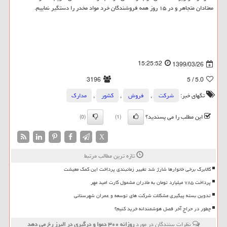
معتادان متجاهر و در ۱۵ روز همه فروشندگان خرد مواد مخدر را دستگیر نماییم.
15:25:52
1399/03/26
3196
/ 5
5.0
تگهای خبر:
شركت
,
فروش
,
كشور
,
مدارك
این مطلب را می پسندید؟
(0)
(1)
X
تازه ترین مطالب مرتبط
کالابرگ برخی خانوارها شارژ شد تغییر زمانبندی پرداخت این کمک معیشت
پرداخت ۷۸۵ میلیارد تومان به مادران مشمول کارت امید مهر
تدوین بسته پیگیری مشکلات شرکت های توسعه و عمران شهرستانی
چطور در حراج آخر فصل هوشمندانه خرید کنیم؟
نظرات بینندگان در مورد
روزانه ۳۰۰ دعوا و درگیری در البرز رخ می دهد