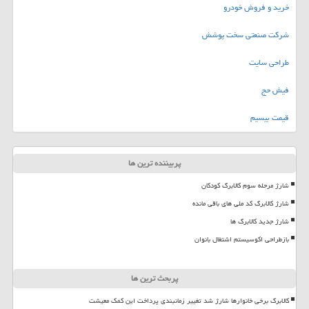
خرید و فروش خودرو
شرکت صنعتی سخت پوشش
طراحی سایت
فیش حج
قیمت بیسیم
پربیننده ترین ها
شارژ مرحله سوم کالابرگ کودکان
شارژ کالابرگ کد ملی های باقی مانده
شارژ جدید کالابرگ ها
بازطراحی اکوسیستم اشتغال بانوان
پربحث ترین ها
کالابرگ برخی خانوارها شارژ شد تغییر زمانبندی پرداخت این کمک معیشت