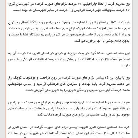
وی تصریح کرد: از لحاظ جغرافیایی ۷۰ درصد نزاع های صورت گرفته در شهرستان کرج،
۱۷ درصد ساوجبلاغ، چهار درصد فردیس و ۹ درصد در سایر شهرستان ها بوده است.
فرمانده انتظامی استان البرز با اشاره به برخورد جدی پلیس و دستگاه قضائی با نزاع
های دسته جمعی افزود: به علت این که نزاع های دسته تعدادی از پیش طراحی شده اند
و برای آنها برنامه ریزی از جانب طرفین صورت می گیرد، پلیس و دستگاه قضا با جدیت و
بدون چشم پوشی با آنها برخورد می کند.
این مقام انتظامی اضافه کرد: در بحث نزاع های فردی در استان البرز، ۴۸ درصد آن به
ایجاد مزاحمت، ۲۵ درصد اختلافات مالی وملکی و ۲۷ درصد اختلافات خانوادگی اختصاص
دارد.
وی با بیان این که بیشتر نزاع های صورت گرفته بر روی مزاحمت و موضوعات کوچک رخ
می دهد، تصریح کرد: باید نهادها و سازمان های فرهنگی از پایه و اساس موضوعاتی
مانند فرهنگ آپارتمان نشینی و زندگی شهری را به شهروندان آموزش دهند.
سردار محمدیان با اشاره به لحظه ای و کوتاه بودن زمان های نزاع بیان نمود: حضور پلیس
در نقاط شهر محدود است و این دلیلهای سبب شده تا پلیس با عنایت به زیرساخت های
موجود نتواند در وقت مناسب در نزاع های صورت گرفته دخالت کند.
فرمانده انتظامی استان البرز افزود: بیشتر نزاع های صورت گرفته در استان البرز از
ساعت ۱۳ الی ۲۱ است که این نشان داده است آستانه تحمل شهروندان در ساعات