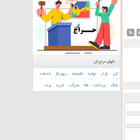
تگهای حراج کن
ارز
بازار
تولید
اقتصاد
رپورتاژ
خدمات
بانك
پرداخت
طلا
شركت
خرید
برند