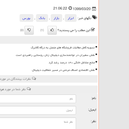
21:06:22
1399/03/20
تگهای خبر:
ابزار
,
بازار
,
بانك
,
بورس
این مطلب را می پسندید؟
(0)
(1)
تسویه کامل مطالبات فروشگاه های متصل به درگاه کالابرگ
نقش سفیران در توانمندسازی دیجیتال زنان روستایی راهبردی است
منابع مشاغل خانگی ۱۴۰ درصد رشد کرد
نقش اقتصادی اصناف مردمی در مسیر شفافیت دیجیتال
نظرات بینندگان در مورد
نظر شما در مورد
عرض
نام:
ایمیل:
نظر: