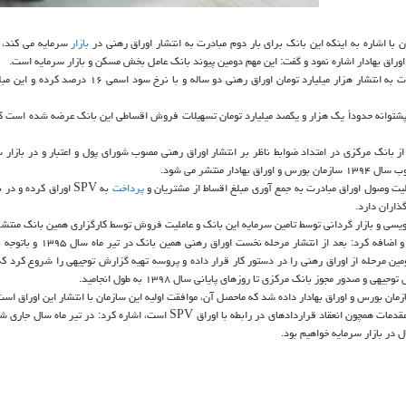
 اشاره به اینکه این بانک برای بار دوم مبادرت به انتشار اوراق رهنی در
بازار
سرمایه می کند، 
وراق بهادار اشاره نمود و گفت: این مهم دومین پیوند بانک عامل بخش مسکن و بازار سرمایه است.
وی اضافه کرد: به سبب مجوز ستاندن شده بانک عامل بخش مسکن مبادرت به انتشار هزار میلیارد تومان اوراق رهنی دو س
شتوانه حدوداً یک هزار و یکصد میلیارد تومان تسهیلات فروش اقساطی این بانک عرضه شده است ک
بانک مرکزی در امتداد ضوابط ناظر بر انتشار اوراق رهنی مصوب شورای پول و اعتبار و در بازار سر
نتشر می شود.
ت وصول اوراق مبادرت به جمع آوری مبلغ اقساط از مشتریان و
پرداخت
به SPV اوراق کرده و 
یسی و بازار گردانی توسط تامین سرمایه این بانک و عاملیت فروش توسط کارگزاری همین بانک منتش
فاضلیان پروسه چند ساله انتشار این مرحله از اوراق رهنی را تصریح کرد و اضافه کرد: 
مین مرحله از اوراق رهنی را در دستور کار قرار داده و پروسه تهیه گزارش توجیهی را شروع کرد که 
 مجوز بانک مرکزی تا روزهای پایانی سال ۱۳۹۸ به طول انجامید.
ن بورس و اوراق بهادار داده شد که ماحصل آن، موافقت اولیه این سازمان با انتشار این اوراق است
فاضلیان با اعلان اینکه اجرایی سازی انتشار این اوراق مستلزم انجام برخی مقدمات همچون انعقاد قراردادهای در رابطه با اوراق SPV است، اشاره ک
ل در بازار سرمایه خواهیم بود.