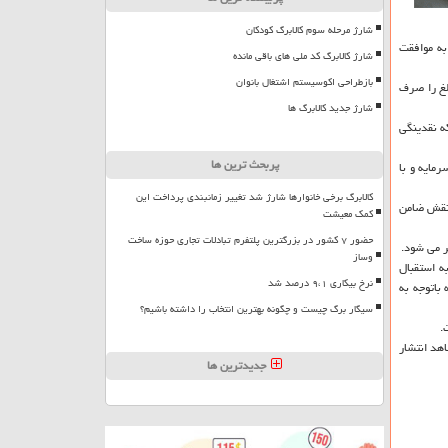
شارژ مرحله سوم کالابرگ کودکان
به موافقت
شارژ کالابرگ کد ملی های باقی مانده
بازطراحی اکوسیستم اشتغال بانوان
اله و با نرخ سود اسمی ۱۶ درصد کرده و این مبلغ را صرف
شارژ جدید کالابرگ ها
ه نقدینگی
پربحث ترین ها
مایه و با
کالابرگ برخی خانوارها شارژ شد تغییر زمانبندی پرداخت این
در نقش ضامن
کمک معیشت
حضور ۷ کشور در بزرگترین پلتفرم تبادلات تجاری حوزه ساخت
ر می شود.
وساز
بعد از انتشار مرحله نخست اوراق رهنی همین بانک در تیر ماه سال ۱۳۹۵ و باتوجه به استقبال
نرخ بیکاری ۹،۱ درصد شد
باتوجه به
سیگار برگ چیست و چگونه بهترین انتخاب را داشته باشیم؟
.
رد: در تیر ماه سال جاری شاهد انتشار
جدیدترین ها