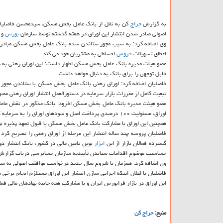
به گزارش
حراج
کن به نقل از بانک عامل بخش مسکن، سیدمحسن فاضلیان با
اصولی صادر شدن انتشار این اوراق در هفته گذشته توسط سازمان
بورس
و ا
اعطای تسهیلات
فروش
اقساطی به مشتریان خود می کند.
عضو هیأت مدیره بانک عامل بخش مسکن اظهار داشت: این اوراق رهنی به پ
قابل توجهی را برای بانک به دنبال خواهد داشت.
فاضلیان اضافه کرد: اوراق رهنی بانک عامل بخش مسکن با ستاندن مجوز از 
تبعیت کامل از مقررات بازار سرمایه در دستورالعمل انتشار اوراق رهنی مصوب سال ۱۳۹۴ سازمان بورس و اوراق بهادار م
عضو هیئت مدیره بانک عامل بخش مسکن افزود: بانک مذکور در نقش عاملی
اوراق، مسئولیت ۱۰۰ درصدی پرداخت اصل و سودهای اوراق را به سرمایه گذاران دارد.
همچنین این اوراق با مشارکت بانک عامل بخش مسکن با قبول تعهد پذیره نو
گسترده فعالان بازار از این
ابزار
نوین تامین مالی در کشور، بانک انتشار دو
حساسیت موضوع اقدامات ستاندن تأییدیه سازمان حسابرسی درباب گزارش توجیهی و صدور
وی اضافه کرد: همزمان با شروع سال جدید درخواست موافقت اصولی به سازما
این اوراق در بازار فرابورس ایران و با مشارکت همه جانبه نهادهای مالی فعا
منبع:
حراج كن