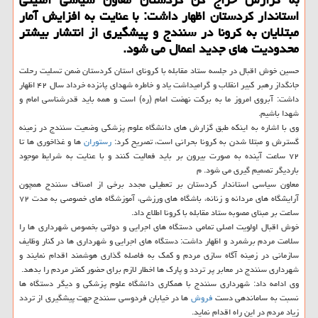
استاندار كردستان اظهار داشت: با عنایت به افزایش آمار
مبتلایان به كرونا در سنندج و پیشگیری از انتشار بیشتر
محدودیت های جدید اعمال می شود.
حسین خوش اقبال در جلسه ستاد مقابله با کرونای استان کردستان ضمن تسلیت رحلت
جانگداز رهبر کبیر انقلاب و گرامیداشت یاد و خاطره شهدای پانزده خرداد سال ۴۲ اظهار
داشت: آبروی امروز ما به برکت نهضت امام (ره) است و همه باید قدرشناسی امام و
شهدا باشیم.
وی با اشاره به اینکه طبق گزارش های دانشگاه علوم پزشکی وضعیت سنندج در زمینه
گسترش و مبتلا شدن به کرونا بحرانی است، تصریح کرد:
رستوران
ها و غذاخوری ها تا
۷۲ ساعت آینده به صورت بیرون بر باید فعالیت کنند و با عنایت به شرایط موجود
باردیگر تصمیم گیری می شود. م
معاون سیاسی استاندار کردستان بر تعطیلی مجدد برخی از اصناف سنندج همچون
آرایشگاه های مردانه و زنانه، باشگاه های ورزشی، آموزشگاه های خصوصی به مدت ۷۲
ساعت بر مبنای مصوبه ستاد مقابله با کرونا اطلاع داد.
خوش اقبال اولویت اصلی تمامی دستگاه های اجرایی و دولتی بخصوص شهرداری ها را
سلامت مردم برشمرد و اظهار داشت: دستگاه های اجرایی و شهرداری ها در کنار وظایف
سازمانی در زمینه آگاه سازی مردم و کمک به فاصله گذاری هوشمند اقدام نمایند و
شهرداری سنندج در معابر پر تردد و پارک ها اخطار لازم برای حضور کمتر مردم را بدهد.
وی ادامه داد: شهرداری سنندج با همکاری دانشگاه علوم پزشکی و دیگر دستگاه ها
نسبت به ساماندهی دست
فروش
ها در خیابان فردوسی سنندج جهت پیشگیری از تردد
زیاد مردم در این راه اقدام نماید.