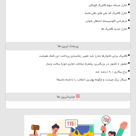
شارژ مرحله سوم کالابرگ کودکان
شارژ کالابرگ کد ملی های باقی مانده
بازطراحی اکوسیستم اشتغال بانوان
شارژ جدید کالابرگ ها
پربحث ترین ها
کالابرگ برخی خانوارها شارژ شد تغییر زمانبندی پرداخت این کمک معیشت
حضور ۷ کشور در بزرگترین پلتفرم تبادلات تجاری حوزه ساخت وساز
نرخ بیکاری ۹،۱ درصد شد
سیگار برگ چیست و چگونه بهترین انتخاب را داشته باشیم؟
جدیدترین ها