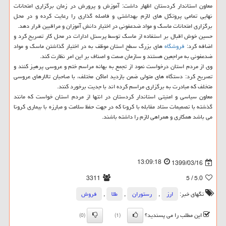
معاون استاندار کردستان اظهار داشت: آموزش و پرورش در زمان برگزاری امتحانات
نهایی تمامی پروتکل های لازم بهداشتی و فاصله گذاری را رعایت کرده و در محل
برگزاری امتحانات ماسک و مواد ضدعفونی در اختیار دانش آموزان و مراقبین قرار دهد.
حسین خوش اقبال بر استفاده از ماسک توسط پرسنل ادارات در محل کار تصریح کرد و
اضافه کرد:
فروشگاه
های بزرگ سطح استان موظف به در اختیار گذاشتن ماسک و مواد
ضدعفونی به مراجعین هستند و سازمان صمت و اصناف بر این امر نظارت کند.
وی از مردم استان درخواست نمود از تجمع به بهانه مراسم ختم و عروسی پرهیز کنند و
تصریح کرد: دستگاه های متولی ضمن بازدید اماکن مختلف، با صاحبان تالارهای عروسی
متخلف که مبادرت به برگزاری مراسم کرده اند با جدیت برخورد کنند.
معاون سیاسی و امنیتی استاندار کردستان در انتها از مردم استان خواست که مانند
گذشته با تصمیمات ستاد مقابله با کرونا که در جهت حفظ سلامت و مبارزه با بیماری کرونا
می باشد همکاری و همراهی لازم را داشته باشند.
13:09:18
1399/03/16
3311
/ 5
5.0
تگهای خبر:
ارز
,
رستوران
,
طلا
,
فروش
این مطلب را می پسندید؟
(0)
(1)