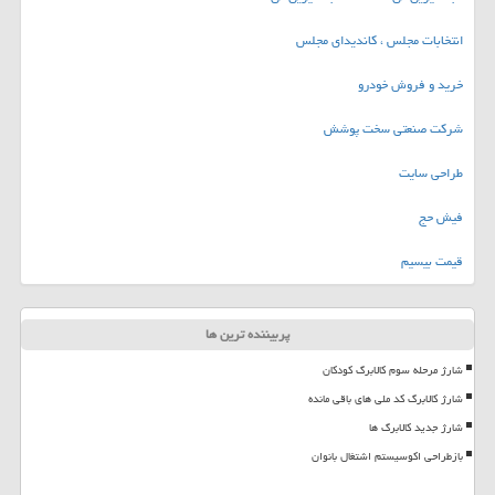
انتخابات مجلس ، کاندیدای مجلس
خرید و فروش خودرو
شرکت صنعتی سخت پوشش
طراحی سایت
فیش حج
قیمت بیسیم
پربیننده ترین ها
شارژ مرحله سوم کالابرگ کودکان
شارژ کالابرگ کد ملی های باقی مانده
شارژ جدید کالابرگ ها
بازطراحی اکوسیستم اشتغال بانوان