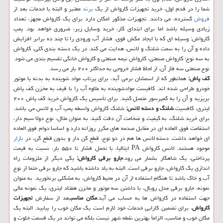
شما را در قدم اول، خرید تجهیزات کارواش از یک
برند
معتبر و البته با خدمات بعد از
فروش
گسترده، می دانند. تجهیزات مذکور امکان دارد برای یک کارواش مجهز، تعداد
زیادی وسیله باشد اما برای ابتدای کار، خرید وسایل زیر، ضروری خواهد بود. پمپ
کارواش: وسیله ای که با ایجاد مکش قوی، فشار آب ورودی را تا چند ده برابر افزایش
داده و آن را به سمت شلنگ و لانس، هدایت می کند. در یک دسته بندی کلی، کارواش
به سه نوع؛ کارواش صنعتی، کارواش نیمه صنعتی و کارواش خانگی تقسیم بندی می شود.
نوع صنعتی سه فاز آن، از لحاظ فشار خروجی به حداکثر ۲۰۰ بار می رسد.
کف پاش:
همانطور که از اسمشان برمی آید، برای پرتاب مواد شوینده به بدنه یا موتور
خودرو طراحی شده اند. کافیست موادشوینده به علاوه آب را با قیف به مخزن کف پاش
بریزید و آن را به کمپرسور متصل کنید. برای تأسیس یک کارواش خرید کف پاش ۲۰۰
لیتری، کافسیت.
شلنگ و دسته لانس:
شلنگ کارواش واسطه پمپ آب و لانس می باشد.
برای خرید شلنگ، به کیفیت و ضخامت آن دقت کنید. به عنوان مثال، نوع دولا سیم دار،
استقامت فوق العاده ای در مقابل صدمه های مکرر روزانه دارد و اساسا دوام فوق العاده
ای خواهد داشت. دسته لانس ها هم در دو نوع، قطع کن دار و بدون قطع کن، در
بازار
موجود هستند. لانس کارواش PA ایتالیا، با تحمل فشار تا ۵۵۰ بار، نسبت به قیمت
پرداختی، یک شاهکار بشمار می رود.
جارو برقی کارواش:
یکی دیگر از ملزومات راه
اندازی یک کارواش، جارو برقی است. البته به یاد داشته باشید که جارو برقی حتما از نوع
آب و خاک باشد تا هنگام استفاده از آن در محیط کارواش، به مشکلی برنخورید. به عنوان
نمونه، جارو برقی مدل رویال، با داشتن سه موتور و مخزن هفتاد لیتری، یک نمونه عالی
جهت استفاده در کارواش ها به حساب می آید.
مکان مناسب
بعد از سفارش
تجهیزات
کارواش
، برای تضمین کارایی خدمات خود لازم است یک مکان خوب را بیابید. البته یک
مکان خوب و مناسب، الزاماً بهترین نقطه شهر نیست بلکه می تواند در یک قسمت خلوت و