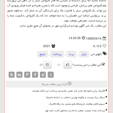
داشته باشید که برای آندسته از کسانی که فکر کارواش سیار را در ذهن می پرورانند
هم کارواش های پرتابل، طراحی و موجود است که با مخزن همراه و البته فیلتر ورودی آب
می تواند یک کارواش سیار با قابلیت بالا برای دارندگان آن به شمار آید. به علاوه حضور
برند برتولینی ایتالیا، این اطمینان را به شما خواهد داد که یک کارواش با کیفیت شما را
در عرضه خدمت، همراهی خواهد نمود.
این مطلب، یک خبر آگهی بوده و خبرگزاری مهر در محتوای آن هیچ نظری ندارد.
14:53:36
1399/03/14
3037
/ 5
5.0
تگهای خبر:
بازار
,
برند
,
پرداخت
,
تبلیغ
این مطلب را می پسندید؟
(0)
(1)
X
تازه ترین مطالب مرتبط
کالابرگ برخی خانوارها شارژ شد تغییر زمانبندی پرداخت این کمک معیشت
سیگار برگ چیست و چگونه بهترین انتخاب را داشته باشیم؟
تسویه کامل مطالبات فروشگاه های متصل به درگاه کالابرگ
پرداخت ۷۸۵ میلیارد تومان به مادران مشمول کارت امید مهر