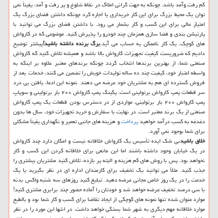
کم رفت وآمد باشد. چونکه به جهت گرانی املاک در نقاط شلوغ و پر رفت و آمد، یقیناً نمی
توان یک محیط بزرگ برای این کار خریداری یا اجاره کرد چونکه داشتن فضای بزرگ یک
امتیاز عالی برای این کسب و کار بشمار می رود. با داشتن فضای بزرگ می توانید با
پارتیشن بندی و فضا سازی همزمان چند خودرو را پذیرش کنید. موضوعی که در کارواش
های کوچک، یک کار ناممکن یه حساب می آید.
برگ برنده داشته باشید!
پیشتر توضیح
دادیم که ضروریست کیفیت تجهیزات کارواش بالا باشد و همیشه تلاش کنید که کارواش
صنعتی شما، از بهترین برندها انتخاب گردد چونکه برندهای معتبر علاوه بر اینکه به
واسطه اعتبار خود، کیفیت چند ده ساله تولیدات خویش را تضمین می کنند، خدمات بعد از
فروش گسترده ای هم به مشتریان خود عرضه می دهند. نمونه این ادعا، یافتن بی درد
سر قطعات پمپ کارواش برتولینی است. پکینگ پمپ کارواش ۲۰۰ بار برتولینی و سوپاپ
پمپ کارواش ۲۰۰ بار برتولینی، مواردی از در دسترس بودن قطعات یک پمپ کارواش
صنعتی از یک برند معتبر است. در نهایت با سفارش و خرید تجهیزات خود، سال ها بدون
دغدغه به کسب درآمد خواهید
پرداخت
و هزینه های جانبی تعمیر و نگهداری یقیناً مشکلی
برای شما بوجود نمی آورد.
خلاق باشید
بی شک ایده تأسیس یک کارواش خلاقانه نیست و امکان دارد چند کارواش
در یک خیابان وجود داشته باشند اما این مانعی برای خلاقانه کردن این کسب و کار
نخواهد بود. پس با روش های کم هزینه و البته پر بازده، تلاش کنید مشتریان بیشتری را
جذب کنید. مثلاً می توانید یک تخفیف برای کارمندان اداره ای در نظر بگیرید یا یک
خدمت را در یک روز خاص مجانی عرضه دهید. تبلیغ کنید روزهای سه شنبه واکس بدنه
با سی درصد تخفیف عرضه خواهد شد و خودتان را آماده حضور چند برابری مشتری کنید!
موارد عنوان شده تنها نمونه های کوچکی از ایجاد تقاضا برای کسب و کار شما بود و بالطبع
موارد خلاقانه مهم دیگری به شهر شما بستگی خواهد داشت. در انتها این مورد را در نظر