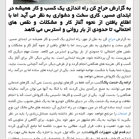
به گزارش حراج كن راه اندازی یك كسب و كار همیشه در
ابتدای مسیر، كاری سخت و دشواری به نظر می ­آید اما با
اطلاع یافتن از نحوه آغاز كار و مشكلات و نقص های
احتمالی، تا حدودی از بار روانی و استرس می ­كاهد
به گزارش
حراج
کن به نقل از مهر، راه اندازی یک کسب و کار همیشه در ابتدای مسیر،
کاری سخت و دشواری به نظر می رسد اما با اطلاع یافتن از نحوه آغاز کار و مشکلات و
نقص های احتمالی، تا حدودی از بار روانی و استرس می کاهد. مبحث مهم دیگری که
ضروریست به آن پرداخته شود، هزینه ابتدایی است. به بیانی دیگر، اگر برای آغاز یک
کسب و کار، هزینه های هنگفتی انجام گردد و از طرفی دیگر، درآمد آنچنانی بدست نیاید،
پروژه شما یقیناً با شکست مواجه خواهد شد. یکی از این ایده های ساده اما پر درآمد، راه
اندازی یک کارواش صنعتی خواهد بود.
ارائه یک خدمت پاک!
کسب درآمد فقط در کارهای تولیدی بدست نمی آید. کارهای خدماتی
هم می توانند به منبع درآمدی بدل گردند که با اتکا به آنها می توان درآمد سالیانه
هنگفتی را بدست آورد. یکی از این کسب و کارها، تأسیس یک کارواش است که با انجام
نظافت و عرضه یک خدمت پاک، در دنیای مالکان خودرو ها به یک شغل محبوب بدل گشته
است. ایده ساده ای که در عین سهولت در راه اندازی آن، دغدغه های مالی مالک این نوع
از
خدمات
را مرتفع خواهد نمود. البته در نظر داشته باشید مسائل زیادی را باید در نظر
بگیرید تا بتوانید به یک نام مشهور در شهر خود بدل شوید. برای آگاهی از عناوینی که
باید مورد اهمیت و دقت قرار گیرد، مطالبی به صورت خلاصه اما جامع گردآوری کرده
ایم.
قدم اول، تجهیزات کارواش
شاید در نگاه اول، خرید یا اجاره یک محیط عالی جهت راه
اندازی کارواش، قدم اول به نظر برسد اما اگر از متخصصان این وادی بپرسید، موفقیت