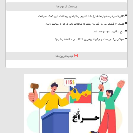
پربحث ترین ها
کالابرگ برخی خانوارها شارژ شد تغییر زمانبندی پرداخت این کمک معیشت
حضور ۷ کشور در بزرگترین پلتفرم تبادلات تجاری حوزه ساخت وساز
نرخ بیکاری ۹،۱ درصد شد
سیگار برگ چیست و چگونه بهترین انتخاب را داشته باشیم؟
جدیدترین ها