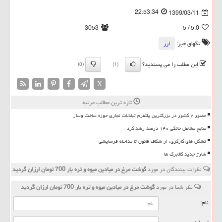
22:53:34
1399/03/11
3053
/ 5
5.0
تگهای خبر:
ارز
این مطلب را می پسندید؟
(0)
(1)
X
تازه ترین مطالب مرتبط
حضور ۷ کشور در بزرگترین پلتفرم تبادلات تجاری حوزه ساخت وساز
منابع مشاغل خانگی ۱۴۰ درصد رشد کرد
تشکل های کارگری، از شکاف قانون تا مداخله فرسایشی
شارژ جدید کالابرگ ها
نظرات بینندگان در مورد
گوشت مرغ در میادین میوه و تره بار 700 تومان ارزان گردید
نظر شما در مورد
گوشت مرغ در میادین میوه و تره بار 700 تومان ارزان گردید
نام: