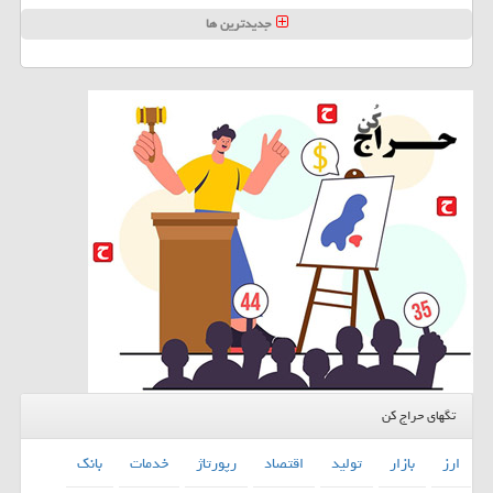
جدیدترین ها
تگهای حراج کن
ارز
بازار
تولید
اقتصاد
رپورتاژ
خدمات
بانك