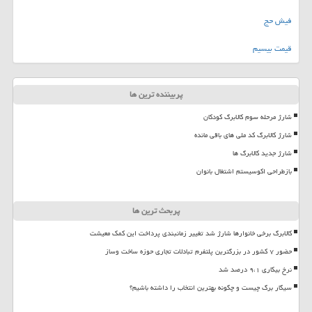
فیش حج
قیمت بیسیم
پربیننده ترین ها
شارژ مرحله سوم کالابرگ کودکان
شارژ کالابرگ کد ملی های باقی مانده
شارژ جدید کالابرگ ها
بازطراحی اکوسیستم اشتغال بانوان
پربحث ترین ها
کالابرگ برخی خانوارها شارژ شد تغییر زمانبندی پرداخت این کمک معیشت
حضور ۷ کشور در بزرگترین پلتفرم تبادلات تجاری حوزه ساخت وساز
نرخ بیکاری ۹،۱ درصد شد
سیگار برگ چیست و چگونه بهترین انتخاب را داشته باشیم؟