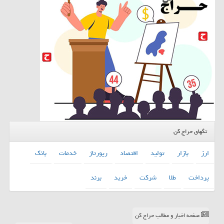
تگهای حراج کن
ارز
بازار
تولید
اقتصاد
رپورتاژ
خدمات
بانك
پرداخت
طلا
شركت
خرید
برند
صفحه اخبار و مطالب حراج کن