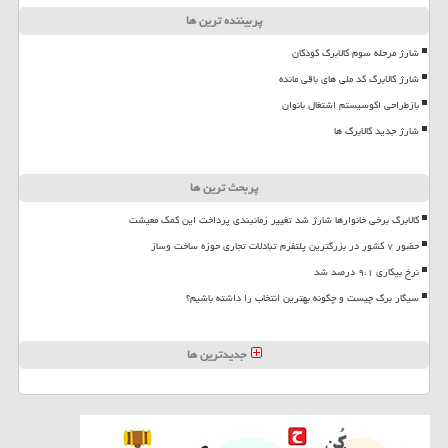
پربیننده ترین ها
شارژ مرحله سوم کالابرگ کودکان
شارژ کالابرگ کد ملی های باقی مانده
بازطراحی اکوسیستم اشتغال بانوان
شارژ جدید کالابرگ ها
پربحث ترین ها
کالابرگ برخی خانوارها شارژ شد تغییر زمانبندی پرداخت این کمک معیشت
حضور ۷ کشور در بزرگترین پلتفرم تبادلات تجاری حوزه ساخت وساز
نرخ بیکاری ۹،۱ درصد شد
سیگار برگ چیست و چگونه بهترین انتخاب را داشته باشیم؟
جدیدترین ها