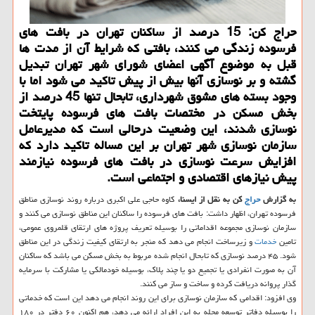
حراج كن: 15 درصد از ساكنان تهران در بافت های
فرسوده زندگی می كنند، بافتی كه شرایط آن از مدت ها
قبل به موضوع آگهی اعضای شورای شهر تهران تبدیل
گشته و بر نوسازی آنها بیش از پیش تاكید می شود اما با
وجود بسته های مشوق شهرداری، تابحال تنها 45 درصد از
بخش مسكن در مختصات بافت های فرسوده پایتخت
نوسازی شدند، این وضعیت درحالی است كه مدیرعامل
سازمان نوسازی شهر تهران بر این مساله تاكید دارد كه
افزایش سرعت نوسازی در بافت های فرسوده نیازمند
پیش نیازهای اقتصادی و اجتماعی است.
به گزارش
حراج
کن به نقل از ایسنا،
کاوه حاجی علی اکبری درباره روند نوسازی مناطق
فرسوده تهران، اظهار داشت: بافت های فرسوده را ساکنان این مناطق نوسازی می کنند و
سازمان نوسازی مجموعه اقداماتی را بوسیله تعریف پروژه های ارتقای قلمروی عمومی،
تامین
خدمات
و زیرساخت انجام می دهد که منجر به ارتقای کیفیت زندگی در این مناطق
شود. ۴۵ درصد نوسازی که تابحال انجام شده مربوط به بخش مسکن می باشد که ساکنان
آن به صورت انفرادی یا تجمیع دو یا چند پلاک، بوسیله خودمالکی یا مشارکت با سرمایه
گذار پروانه دریافت کرده و ساخت و ساز می کنند.
وی افزود: اقدامی که سازمان نوسازی برای این روند انجام می دهد این است که خدماتی
را بوسیله دفاتر توسعه محله به این افراد ارائه می دهد، هم اکنون ۶۰ دفتر در ۱۸۰