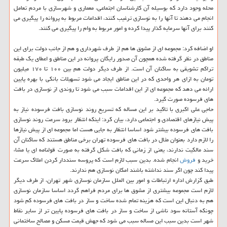
محله وجود دارد که بوسیله آن کارشناسان اجتماعی، معماری و شهرسازی با مردم تعامل
انجام می دهند تا آنها را به نوسازی ترغیب کنند، اقدامات مربوط به پروانه را پیگیری می
کنند برای آنها سرمایه گذار پیدا کرده و امور مربوط به وام را پیگیری می کنند.
او اضافه کرد: مجموعه ای از مشوق ها هم از طرف شهرداری و هم از جانب دولت برای این
مناطق در نظر گرفته شده همچون آن صدور رایگان پروانه در این مناطق و اعطای یک طبقه
تراکم تشویقی به ساکنان آن است. از طرف دیگر دولت هم بین ۱۰۰ تا ۱۷۰ میلیون
تومان به ازای هر واحدی که در این مناطق ایجاد می شود تسهیلات بانکی با بهره پایین
ارائه می دهد که مجموعه ای از این اقدامات سبب می شود تا روندی از نوسازی در بافت
های فرسوده صورت گیرد.
حاجی علی اکبری با تاکید بر این مساله که تسریع روند نوسازی بافت فرسوده نیاز به
پیش نیازهای اقتصادی و اجتماعی دارد، بیان کرد: اینکه انتظار برود سرعت روند نوسازی
بافت های فرسوده بیشتر شود اساسا انتظار به جایی هست اما مجموعه ای از پیش نیازها
را لازم دارد بعنوان مثال در بافت های فرسوده تهران برخی مناطق هستند که ساکنان آن
سند مالکیت ندارند، یعنی از زمانی که بافت شکل گرفته به صورت قولنامه ای یا مشاء
خرید و
فروش
انجام شده. بدین سبب لازم است که پروسه سنددار کردن املاک سرعت
پیدا کند چون اگر سند نداشته باشند امکان نوسازی هم ندارند.
طبق گزارش اداره ارتباطات و امور بین الملل سازمان نوسازی شهر تهران، از طرف دیگر
لازم است مجموعه بیشتری از مشوق ها برای مردم فراهم گردد اساسا سازمان نوسازی
هم به دنبال این است که هزینه تمام شده ساخت و ساز در بافت های فرسوده کم شود
چونکه آستانه سود ناشی از ساخت و ساز در بافت های فرسوده پایین تر از سایر نقاط
شهر است بدین سبب این مساله سبب می شود که جهش قیمت مسکن و مصالح ساختمانی