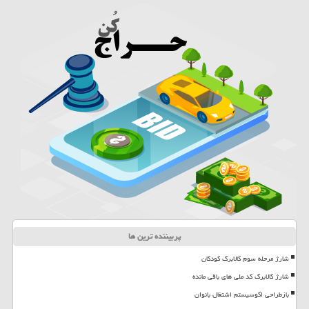
پربیننده ترین ها
شارژ مرحله سوم کالابرگ کودکان
شارژ کالابرگ کد ملی های باقی مانده
بازطراحی اکوسیستم اشتغال بانوان