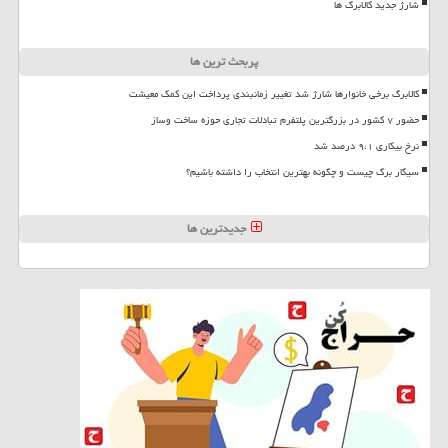
شارژ جدید کالابرگ ها
پربحث ترین ها
کالابرگ برخی خانوارها شارژ شد تغییر زمانبندی پرداخت این کمک معیشت
حضور ۷ کشور در بزرگترین پلتفرم تبادلات تجاری حوزه ساخت وساز
نرخ بیکاری ۹،۱ درصد شد
سیگار برگ چیست و چگونه بهترین انتخاب را داشته باشیم؟
جدیدترین ها