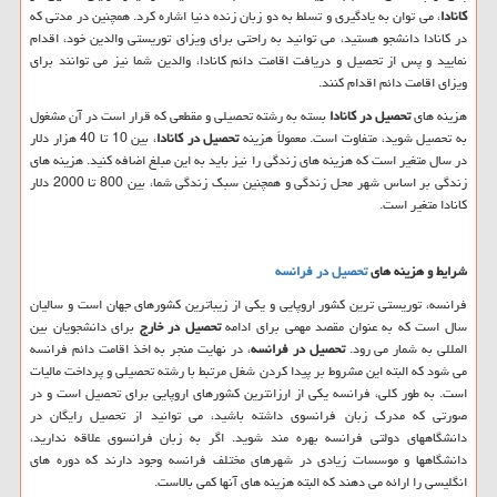
کانادا
، می توان به یادگیری و تسلط به دو زبان زنده دنیا اشاره کرد. همچنین در مدتی که
در کانادا دانشجو هستید، می توانید به راحتی برای ویزای توریستی والدین خود، اقدام
نمایید و پس از تحصیل و دریافت اقامت دائم کانادا، والدین شما نیز می توانند برای
ویزای اقامت دائم اقدام کنند.
هزینه های
تحصیل در کانادا
بسته به رشته تحصیلی و مقطعی که قرار است در آن مشغول
به تحصیل شوید، متفاوت است. معمولاً هزینه
تحصیل در کانادا
، بین 10 تا 40 هزار دلار
در سال متغیر است که هزینه های زندگی را نیز باید به این مبلغ اضافه کنید. هزینه های
زندگی بر اساس شهر محل زندگی و همچنین سبک زندگی شما، بین 800 تا 2000 دلار
کانادا متغیر است.
شرایط و هزینه های
تحصیل در فرانسه
فرانسه، توریستی ترین کشور اروپایی و یکی از زیباترین کشورهای جهان است و سالیان
سال است که به عنوان مقصد مهمی برای ادامه
تحصیل در خارج
برای دانشجویان بین
المللی به شمار می رود.
تحصیل در فرانسه
، در نهایت منجر به اخذ اقامت دائم فرانسه
می شود که البته این مشروط بر پیدا کردن شغل مرتبط با رشته تحصیلی و پرداخت مالیات
است. به طور کلی، فرانسه یکی از ارزانترین کشورهای اروپایی برای تحصیل است و در
صورتی که مدرک زبان فرانسوی داشته باشید، می توانید از تحصیل رایگان در
دانشگاههای دولتی فرانسه بهره مند شوید. اگر به زبان فرانسوی علاقه ندارید،
دانشگاهها و موسسات زیادی در شهرهای مختلف فرانسه وجود دارند که دوره های
انگلیسی را ارائه می دهند که البته هزینه های آنها کمی بالاست.