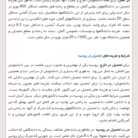
در آلمان
، برای همه دانشجویان، فارغ از ملیت آنها، تقریباً رایگان است. به طور کلی هزینه
تحصیل در دانشگاههای دولتی آلمان در مقاطع و رشته های مختلف، حداکثر 800 یورو در
سال است ولی برای اخذ پذیرش از این دانشگاهها، متقاضیان باید مدرک آلمانی حداقل
سطح
B1
داشته باشند. بسیاری از دانشگاههای آلمان، دوره های انگلیسی را نیز ارائه می
دهند که افراد برای واجد شرایط بودن، باید مدرک آیلتس با حداقل نمره 6.5 ارائه
دهند. هزینه دانشگاهها و موسسات خصوصی آلمان، بسته به رشته و مقطع تحصیلی و
همچنین دانشگاه مورد نظر، بین 1500 تا 20 هزار یورو در سال متغیر است.
شرایط و هزینه های
تحصیل در روسیه
برای
تحصیل در خارج
، روسیه یکی از مهمترین و محبوب ترین مقاصد در بین دانشجویان
بین المللی به شمار می رود. به طوری که بسیاری از دانشجویان از سراسر دنیا و همچنین
از ایران، این کشور را برای ادامه تحصیل انتخاب می کنند. یکی از مهمترین دلایلی که
دانشجویان، روسیه را برای تحصیل خود انتخاب میکنند، هزینه های مقرون به صرفه
تحصیل است و هزینه های تحصیل در این کشور، قابل مقایسه با دیگر کشورها نیست.
همچنین شرایط اقامت و زندگی در روسیه در مقایسه با کشورهای دیگر، بسیار آسان است
و با داشتن اقامت دانشجویی، به راحتی می توانید در هر کجای این کشور پهناور که می
خواهید، زندگی کنید. با تحصیل در دانشگاههای روسیه و اخذ مدرک از آنها، به راحتی می
توانید وارد بازار کار اروپا شوید و از این طریق برای اقامت کشورهای اروپایی و یا
آمریکایی اقدام نمایید.
هزینه
تحصیل در روسیه
، در مقاطع و رشته های مختلف، بستگی به دانشگاهی که انتخاب
می کنید، دارد و معمولاً بین 4 تا 8 هزار دلار متغیر است. در صورتی که مدرک زبان روسی