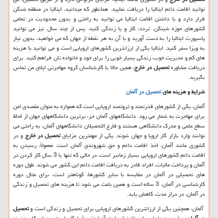
توانید اقامت دائم ایتالیا را دریافت نمایید. همانطور که میدانید، ایتالیا در منطقه شنگن
قرار دارد و با داشتن اقامت ایتالیا می توانید به راحتی و بدون محدودیت در تمامی
کشورهای حوزه شینگن، تردد، کار و یا زندگی کنید. پس از چند سال نیز می توانید
پاسپورت ایتالیا را به دست آورید و با آن به هر نقطه از جهان که می خواهید، بدون نیاز
به ویزا سفر کنید. ایتالیا یکی از ارزانترین کشورهای اروپایی است و می توانید با هزینه
های کم و مدیریت خوب، زندگی بسیار خوبی را برای خود و خانواده تان فراهم کنید. برای
دریافت مشاوره
تحصیل در خارج
، همین حالا با کارشناسان گروه مهاجرتی اپلای من تماس
بگیرید.
شرایط و هزینه های
تحصیل در آلمان
آلمان، یکی از کشورهای قدرتمند و ثروتمند اروپایی است که همواره به عنوان مقصدی امن
برای مهاجرت به شمار می رود. دانشگاههای آلمان جزء برترین دانشگاههای جهان از لحاظ
سطح علمی و مدرک دانشگاهی هستند و فارغ التحصیلان دانشگاههای آلمان، به راحتی می
توانند وارد بازار کار اروپا و جهان شوند. یکی از مهمترین مزایای
تحصیل در خارج
و در
کشوری مانند آلمان، اخذ اقامت دائم و حق شهروندی آلمان است. معمولاً، رسیدن به
اقامت دائم کشورهای اروپایی بسیار زمانبر است، در حالی که تنها با 3 سال کار کردن در
آلمان و پرداخت مالیات، افراد قادر به دریافت اقامت دائم این کشور می شوند. طول دوره
های تحصیلی در آلمان در مقایسه با سایر کشورها، کوتاهتر است، برای مثال دوره
کارشناسی در آلمان، 3 ساله است و همین باعث می شود تا هزینه های تحصیل و زندگی
در آلمان، در دراز مدت، کاهش یابد.
آلمان، همچنین یکی از ارزانترین کشورهای اروپایی برای تحصیل و زندگی است و
تحصیل