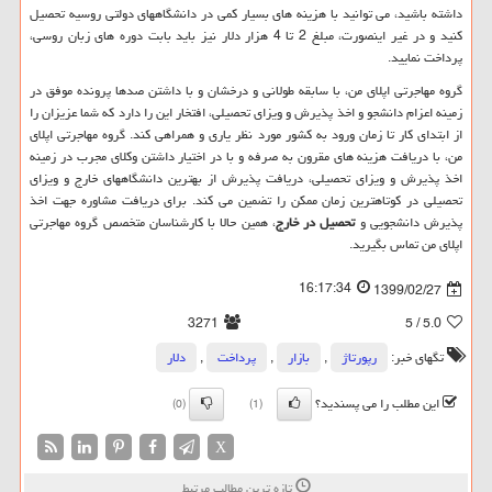
داشته باشید، می توانید با هزینه های بسیار کمی در دانشگاههای دولتی روسیه تحصیل
کنید و در غیر اینصورت، مبلغ 2 تا 4 هزار دلار نیز باید بابت دوره های زبان روسی،
پرداخت نمایید.
گروه مهاجرتی اپلای من، با سابقه طولانی و درخشان و با داشتن صدها پرونده موفق در
زمینه اعزام دانشجو و اخذ پذیرش و ویزای تحصیلی، افتخار این را دارد که شما عزیزان را
از ابتدای کار تا زمان ورود به کشور مورد نظر یاری و همراهی کند. گروه مهاجرتی اپلای
من، با دریافت هزینه های مقرون به صرفه و با در اختیار داشتن وکلای مجرب در زمینه
اخذ پذیرش و ویزای تحصیلی، دریافت پذیرش از بهترین دانشگاههای خارج و ویزای
تحصیلی در کوتاهترین زمان ممکن را تضمین می کند. برای دریافت مشاوره جهت اخذ
پذیرش دانشجویی و
تحصیل در خارج
، همین حالا با کارشناسان متخصص گروه مهاجرتی
اپلای من تماس بگیرید.
16:17:34
1399/02/27
3271
/ 5
5.0
تگهای خبر:
رپورتاژ
,
بازار
,
پرداخت
,
دلار
این مطلب را می پسندید؟
(0)
(1)
X
تازه ترین مطالب مرتبط