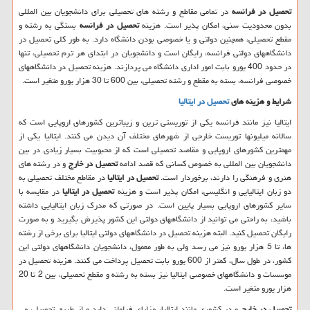
تحصیل در فرانسه
در تمامی مقاطع و رشته های تحصیلی برای دانشجویان بین المللی
بدون محدودیت سنی، امکان پذیر است. هزینه
تحصیل در فرانسه
بستگی به رشته و
مقطع تحصیلی، همچنین دولتی و یا خصوصی بودن دانشگاه دارد. به طور کلی تحصیل در
دانشگاههای دولتی فرانسه، رایگان است و دانشجویان در ابتدای هر ترم تحصیلی، تنها
در حدود 400 یورو بابت امور اداری دانشگاه می پردازند. هزینه تحصیل در دانشگاههای
خصوصی فرانسه، بسته به مقطع و رشته تحصیلی، بین 600 تا 30 هزار یورو متغیر است.
شرایط و هزینه های
تحصیل در ایتالیا
ایتالیا نیز مانند فرانسه یکی از توریستی ترین و زیباترین کشورهای اروپایی است که
سالانه میلیونها توریست خارجی از شهرهای مختلف آن دیدن می کنند. ایتالیا یکی از
مهمترین کشورهای اروپایی و مقاصد تحصیلی است که از محبوبیت بسیار زیادی در بین
دانشجویان بین المللی به خصوص کسانی که قصد ادامه
تحصیل در خارج
و در رشته های
هنری و فرهنگی را دارند، برخوردار است.
تحصیل در ایتالیا
در مقاطع مختلف تحصیلی به
دو زبان ایتالیایی و انگلیسی، امکان پذیر است و هزینه
تحصیل در ایتالیا
در مقایسه با
سایر کشورهای اروپایی بسیار پایین است. در صورتی که مدرک زبان ایتالیایی داشته
باشید، به راحتی می توانید از دانشگاههای دولتی این کشور پذیرش بگیرید و به صورت
رایگان تحصیل کنید. البته هزینه تحصیل در دانشگاههای دولتی ایتالیا برای برخی از رشته
ها، تا 5 هزار یورو نیز می رسد ولی به طور معمول، دانشجویان دانشگاههای دولتی این
کشور، در طول سال، کمتر از 600 یورو بابت تحصیل پرداخت می کنند. هزینه تحصیل در
موسسات و دانشگاههای خصوصی ایتالیا نیز بسته به رشته و مقطع تحصیلی، بین 2 تا 20
هزار یورو متغیر است.
تحصیل در خارج
و در کشوری مانند ایتالیا، مزایای فراوانی دارد و از طریق تحصیل، می