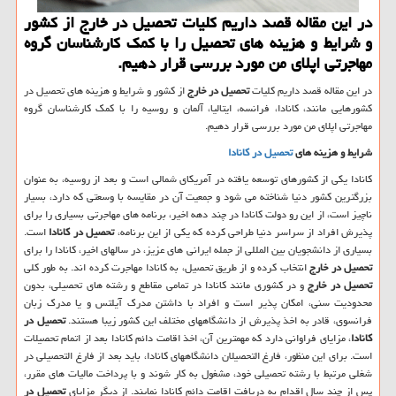
در این مقاله قصد داریم كلیات تحصیل در خارج از كشور
و شرایط و هزینه های تحصیل را با كمك كارشناسان گروه
مهاجرتی اپلای من مورد بررسی قرار دهیم.
در این مقاله قصد داریم کلیات
تحصیل در خارج
از کشور و شرایط و هزینه های تحصیل در
کشورهایی مانند، کانادا، فرانسه، ایتالیا، آلمان و روسیه را با کمک کارشناسان گروه
مهاجرتی اپلای من مورد بررسی قرار دهیم.
شرایط و هزینه های
تحصیل در کانادا
کانادا یکی از کشورهای توسعه یافته در آمریکای شمالی است و بعد از روسیه، به عنوان
بزرگترین کشور دنیا شناخته می شود و جمعیت آن در مقایسه با وسعتی که دارد، بسیار
ناچیز است، از این رو دولت کانادا در چند دهه اخیر، برنامه های مهاجرتی بسیاری را برای
پذیرش افراد از سراسر دنیا طراحی کرده که یکی از این برنامه،
تحصیل در
کانادا
است.
بسیاری از دانشجویان بین المللی از جمله ایرانی های عزیز، در سالهای اخیر، کانادا را برای
تحصیل در
خارج
انتخاب کرده و از طریق تحصیل، به کانادا مهاجرت کرده اند. به طور کلی
تحصیل در خارج
و در کشوری مانند کانادا در تمامی مقاطع و رشته های تحصیلی، بدون
محدودیت سنی، امکان پذیر است و افراد با داشتن مدرک آیلتس و یا مدرک زبان
فرانسوی، قادر به اخذ پذیرش از دانشگاههای مختلف این کشور زیبا هستند.
تحصیل در
کانادا
، مزایای فراوانی دارد که مهمترین آن، اخذ اقامت دائم کانادا بعد از اتمام تحصیلات
است. برای این منظور، فارغ التحصیلان دانشگاههای کانادا، باید بعد از فارغ التحصیلی در
شغلی مرتبط با رشته تحصیلی خود، مشغول به کار شوند و با پرداخت مالیات های مقرر،
پس از چند سال اقدام به دریافت اقامت دائم کانادا نمایند. از دیگر مزایای
تحصیل در