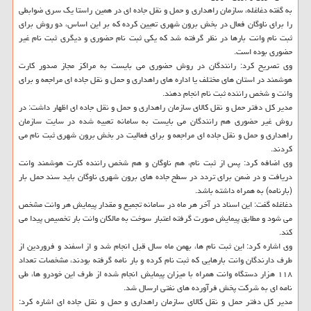
به گفته دغاغله، سازمان راهداری و حمل و نقل جاده ای در همین راستا یک سری ضوابطی
را برای ناوگان فعال در بخش برون شهری تعیین کرده که بر این اساس، دو روش برای
ثبت نام وانت بارها در نظر گرفته شد که یکی ثبت نام حضوری و دیگری ثبت نام غیر
حضوری بوده است.
وی تصریح کرد: رانندگان در روش حضوری می بایست به مراکز مجاز صدور کارت
هوشمند در استان های مختلف یا اداره های راهداری و حمل و نقل جاده ای مراجعه و برای
وانت و شخص راننده ثبت نام انجام دهند.
مدیر کل دفتر حمل و نقل کالای سازمان راهداری و حمل و نقل جاده ای اظهار داشت: در
روش غیر حضوری هم رانندگان می بایست به سامانه تعبیه شده در سایت سازمان
راهداری و حمل و نقل جاده ای مراجعه و برای فعالیت در بخش برون شهری ثبت نام می
کردند.
وی اضافه کرد: پس از ثبت نام، هم ناوگان و هم شخص راننده کارت هوشمند وانت
دریافت و در ضمن برای تردد در سطح جاده های برون شهری ناوگان باید سند حمل بار
(بارنامه) به همراه داشته باشد.
دغاغله گفت: این اسناد در آخر هر ماه در سامانه تجمیع و مقدار پیمایش هر وانت مشخص
می شود و مطابق پیمایش صورت گرفته اعتبار سوخت به مالکان وانت بار تخصیص پیدا می
کند.
وی اشاره کرد: این ثبت نام ها، بهمن ماه سال قبل انجام شد و از اسفند و فروردین از
طرف دارندگان وانت بارهایی که ثبت نام کرده و بار نامه گرفته بودند، مشخصات تعداد
۱۱۸ هزار دستگاه وانت همراه با میزان پیمایش انجام شده از طرف این خودرو ها، طی
نامه ای به شرکت پخش فرآورده های نفتی ارسال شد.
مدیر کل دفتر حمل و نقل کالای سازمان راهداری و حمل و نقل جاده ای اشاره کرد: