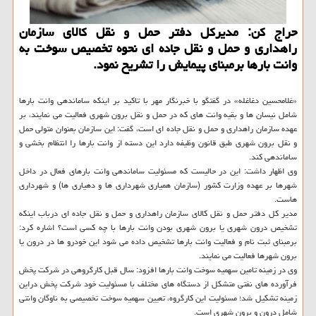
حراج كن: مدیركل دفتر حمل و نقل كالای سازمان
راهداری و حمل و نقل جاده ای نحوه تخصیص سوخت به
وانت بارها برمبنای پیمایش را تشریح نمود.
«غلامحسین دغاغله» در گفتگو با خبرنگار مهر با تاکید بر اینکه ساماندهی وانت بارها
شامل نیسان ها و بقیه وانت های که در حمل و نقل برون شهری فعالیت می نمایند، بر
عهده سازمان راهداری و حمل و نقل جاده ای است، گفت: این سازمان بعنوان متولی حمل
و نقل برون شهری طبق قانون وظیفه دارد این دسته از وانت بارها را انتظام بخشی و
ساماندهی کند.
وی اظهار داشت: این در حالیست که مسئولیت ساماندهی وانت بارهای فعال در داخل
شهرها بر عهده وزارت کشور (سازمان همیاری شهرداری ها و دهیاری ها) و شهرداری
هاست.
مدیر کل دفتر حمل و نقل کالای سازمان راهداری و حمل و نقل جاده ای درباب اینکه
تشخیص درون شهری یا برون شهری بودن وانت بارها با چه کسی است؟ اشاره کرد:
برمبنای ثبت نام و فعالیت وانت بارها تشخیص داده می شود این خودرو ها در درون یا
برون شهرها فعالیت می نمایند.
وی در زمینه تامین سهمیه سوخت وانت بارها افزود: سال قبل کارگروهی در شرکت پخش
فرآورده های نفتی متشکل از دستگاه های مختلف با مسئولیت خود شرکت پخش دراین
زمینه تشکیل شد؛ مسئولیت این کارگروه، تعیین سهمیه سوخت تخصیصی به ناوگان وانتی
شامل درون و برون شهری است.