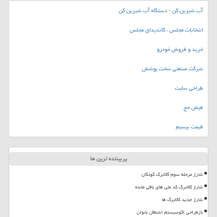
آب شیرین کن - دستگاه آب شیرین کن
انتخابات مجلس ، کاندیدای مجلس
خرید و فروش خودرو
شرکت صنعتی سخت پوشش
طراحی سایت
فیش حج
قیمت بیسیم
پربیننده ترین ها
شارژ مرحله سوم کالابرگ کودکان
شارژ کالابرگ کد ملی های باقی مانده
شارژ جدید کالابرگ ها
بازطراحی اکوسیستم اشتغال بانوان