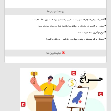
پربحث ترین ها
کالابرگ برخی خانوارها شارژ شد تغییر زمانبندی پرداخت این کمک معیشت
حضور ۷ کشور در بزرگترین پلتفرم تبادلات تجاری حوزه ساخت وساز
نرخ بیکاری ۹،۱ درصد شد
سیگار برگ چیست و چگونه بهترین انتخاب را داشته باشیم؟
جدیدترین ها