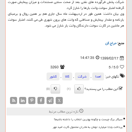
شرکت پخش فرآورده های نفتی بعد از صحت سنجی مستندات و میزان پیمایش صورت
گرفته اعتبار سوخت وانت بارها را شارژ کرد.
وی بیان داشت: همین طور در اردیبهشت ماه سال جاری هم بر همین روال و برمبنای
بارنامه و مقدار پیمایش و مسافتی که وانت های برون شهری طی می کنند، اعتبار سوخت
هر ماشین در کارت سوخت دارندگان وانت بار شارژ می شود.
منبع:
حراج كن
14:47:35
1399/02/17
3260
/ 5
5.0
تگهای خبر:
اهدا
,
شركت
,
كالا
,
كشور
این مطلب را می پسندید؟
(0)
(1)
X
تازه ترین مطالب مرتبط
سیگار برگ چیست و چگونه بهترین انتخاب را داشته باشیم؟
پرداخت ۷۸۵ میلیارد تومان به مادران مشمول کارت امید مهر