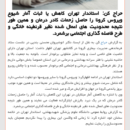
حراج كن: استاندار تهران كاهش یا ثبات آمار شیوع
ویروس كرونا را حاصل زحمات كادر درمان و همین طور
نتیجه محدودیت های اعمال شده نظیر قرنطینه خانگی و
طرح فاصله گذاری اجتماعی برشمرد.
به گزارش
حراج
کن به نقل از ایسنا، دکتر انوشیروان محسنی بندپی در نشست ستاد
فرماندهی مدیریت بیماری کرونا در کلانشهر تهران اظهار داشت: استان تهران دارای
خاصیت های خاصی است و وجه تمایز متفاوتی برخودار است. باتوجه به جمعیت بالا و
حاشیه نشینی با فقر سرانه بهداشتی و درمانی در این استان خصوصاً بخش دولتی داریم
و از نظر فرهنگی بهداشتی درمانی و اجتماعی کم برخودار محسوب شده و با چالش روبرو
هستند.
استاندار تهران در ادامه اظهارکرد: ویروس کرونا با سایر ویروسها دو تفاوت اساسی دارد
که شامل سرعت شیوع بیشتر و زمان ماندگاری بیشتر در محیط است و همین مورد موجب
بروز پاندمی کرونا در جهان و افزایش مرگ و میر شده است.
وی با اشاره به کاهش آمار مبتلایان در تهران؛ این کاهش یا ثبات آمار را حاصل زحمات
کادر درمان که در یک نبرد باارزش ایثارگرانه فعالیت می نمایند و همین طور نتیجه
محدودیت های اعمال شده نظیر قرنطینه خانگی و طرح فاصله گذاری اجتماعی برشمرد.
به گزارش روابط عمومی دانشگاه علوم پزشکی شهیدبهشتی، استاندار تهران در خاتمه
سخنان خود اشاره کرد: تا زمانی که واکسن این بیماری را پیدا نکردیم همچنان باید
محدودسازی را رعایت نماییم.