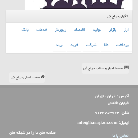
تگهای حراج کن
ارز
بازار
تولید
اقتصاد
رپورتاژ
خدمات
بانك
پرداخت
طلا
شركت
خرید
برند
صفحه اخبار و مطالب حراج کن
صفحه اصلی حراج کن
آدرس :
ایران - تهران
خیابان طالقانی
تلفن:
۹۱۲۴۷۰۳۷۲۲
ایمیل:
info@harajkon.com
صفحه های ما را در شبکه های
تماس با ما