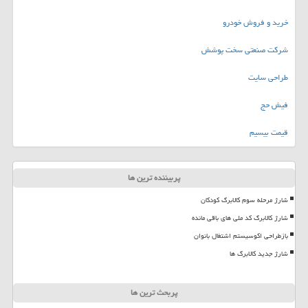
خرید و فروش خودرو
شرکت صنعتی سخت پوشش
طراحی سایت
فیش حج
قیمت بیسیم
پربیننده ترین ها
شارژ مرحله سوم کالابرگ کودکان
شارژ کالابرگ کد ملی های باقی مانده
بازطراحی اکوسیستم اشتغال بانوان
شارژ جدید کالابرگ ها
پربحث ترین ها