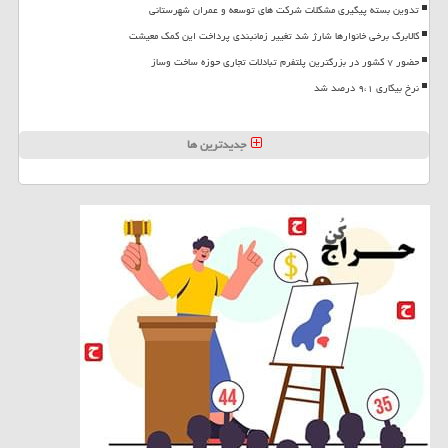
تدوین بسته پیگیری مشکلات شرکت های توسعه و عمران شهرستانی
کالابرگ برخی خانوارها شارژ شد تغییر زمانبندی پرداخت این کمک معیشت
حضور ۷ کشور در بزرگترین پلتفرم تبادلات تجاری حوزه ساخت وساز
نرخ بیکاری ۹،۱ درصد شد
جدیدترین ها