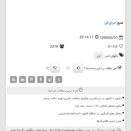
منبع:
حراج كن
20:14:11
1399/02/10
3378
/ 5
5.0
تگهای خبر:
ارز
این مطلب را می پسندید؟
(0)
(1)
X
تازه ترین مطالب مرتبط
حضور ۷ کشور در بزرگترین پلتفرم تبادلات تجاری حوزه ساخت وساز
منابع مشاغل خانگی ۱۴۰ درصد رشد کرد
تشکل های کارگری، از شکاف قانون تا مداخله فرسایشی
شارژ جدید کالابرگ ها
نظرات بینندگان در مورد
رعایت محدودیت ها تا زمان پیدا شدن واكسن كرونا باید