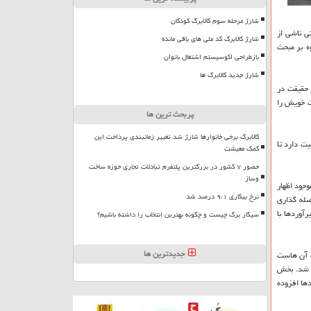
شارژ مرحله سوم کالابرگ کودکان
ی ناشی از
شارژ کالابرگ کد ملی های باقی مانده
ه بر مبحث
بازطراحی اکوسیستم اشتغال بانوان
شارژ جدید کالابرگ ها
ی را به دوش کشیدیم. در حقیقت در
ت خویش را
پربحث ترین ها
کالابرگ برخی خانوارها شارژ شد تغییر زمانبندی پرداخت این
ت دارد تا
کمک معیشت
حضور ۷ کشور در بزرگترین پلتفرم تبادلات تجاری حوزه ساخت
وساز
جود اظهار
نرخ بیکاری ۹،۱ درصد شد
صله گذاری
آوردها با
سیگار برگ چیست و چگونه بهترین انتخاب را داشته باشیم؟
جدیدترین ها
ت آن هاست
د شد. بخش
ها افزوده