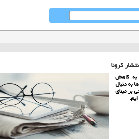
شار كرونا
 به كاهش
 به دنبال
ی بر مبنای
یم.