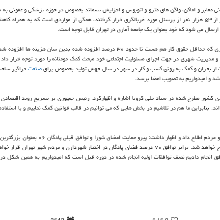
ونی معابر و اماکن، واگن های مترو و اتوبوس و افزایش پسماند بخصوص در حوزه پزشکی و عفونی به هم
تدابیر ویژه در بهشت زهرا و غربالگری پرسنل که تا هفته گذشته بیشتر از ۵۳ هزار نفر از پرسنل مورد غربالگری قرار گرفتند، همگی از مواردی است که به هم
 ارسال می شود که خود بعنوان یک جامعه آماری در تهران قابل توجه است.
وی تصریح کرد: ر اساس اصلاحیه هیات وزیران حقوق پایه کارکنان شهرداری که حداقل حقوق کار هم هست تا حدود ۳۰ درصد افزوده شده بدین سان ه
مدیریت شهری در جهت اجرای مسئولیت اجتماعی خود مبحث کمک مومنانه را مورد توجه قرار داد 
 رفت از بحران و کمک به رونق کسب و کار در شهر در سال جهش تولید بخصوص برای
صنعت
فراگیر ساخت
شد و امیدواریم به تصویب اعضا برسد.
کشور مطرح شده در ستاد ملی کرونا اشاره و اظهارکرد: رئیس جمهوری بر تسریع روند اقتصادی 
. بنابراین ما هم در تلاشیم در بخش هایی که می توانیم در قالب قوانین کمک نماییم و با استفاده
وی از توافق برای در اختیار گذاشته شدن پادگان ۰۶ به مجموعه شهرداری و مردم اطلاع داد و اظهار داشت: پیرو ح
ترین پادگان سطح شهر تهران فردا مبحث آن در شورایعالی شهرسازی مطرح خواهد شد. برابر توافق ۷۰ درصد فضای پادگان در اختیار شهرداری و مردم شهر ته
افق انجام دادیم نصف توافقات اولیه انجام شده در دوره قبل است که امیدواریم به همین شکل در 