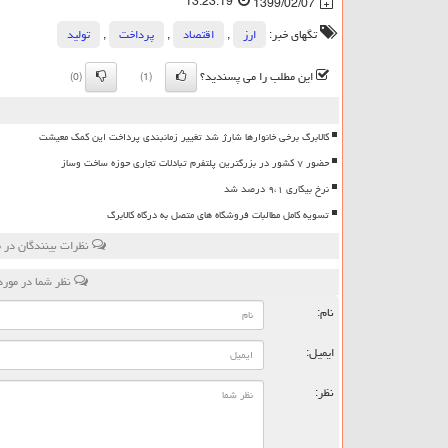
13:23:19
1399/02/07
تگهای خبر:
ارز
,
اقتصاد
,
پرداخت
,
تولید
این مطلب را می پسندید؟
(0)
(1)
کالابرگ برخی خانوارها شارژ شد تغییر زمانبندی پرداخت این کمک معیشت
حضور ۷ کشور در بزرگترین پلتفرم تبادلات تجاری حوزه ساخت وساز
نرخ بیکاری ۹،۱ درصد شد
تسویه کامل مطالبات فروشگاه های متصل به درگاه کالابرگ
نظرات بینندگان در 
نظر شما در مور
نام:
ایمیل:
نظر: