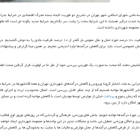
علنی شورای اسلامی شهر تهران در تشریح دو فوریت لایحه بسته محرک اقتصادی در شرایط بحران
 به شدت درگیر هستند تا این شرایط سخت را پشت سر بگذاریم. شرایط جدید بگونه ای است که علاو
ی مجموعه شهرداری داشته است.
وی اضافه کرد: در روزهای نیمه دوم اسفند و نیمه اول فروردین ماه با ظرفیت ۸۰ درصد حوزه حمل و نقل عمومی بار کمتر از ۱۰ درصد ظرفیت عاد
بخش خصوصی است، باید برای کاهش درآمدها چاره اندیشی نماییم. بر همین مبنا گزارش و پیشنهادا
ا تشخیص دهند که مبحث به صورت یک فوریتی بررسی شود از نظر ما در اولویت قرار گرفتن مبحث اهمی
بحرانی به علت انتشار کرونا ویروس و کاهش درآمدهای شهرداری تهران و همه کلانشهرها در شرایط مو
ر کلانشهرها مواجه هستیم که از چند منظر قابل بررسی است. اعمال محدودیت تردد و اجرای فا
ه که زمان رجوع و
پرداخت
خیلی از عوارض توسط مودیان است با کاهش مواجه کرده است و بر مبنای بر
امکان دارد از بین برود.
ر حوزه درآمدها مواجه شویم. بخش های ورزشی، فرهنگی و گردشی که در روزهای نوروز اوج فعالی
هنری و اماکن ورزشی تعطیل می باشد و مشکلات جدی در این واحدها و مجموعه شهرداری ایجاد خواه
ارند. از طرفی کاهش درآمدها از محل عوارض و مالیات ها با عنایت به بخشودگی ها بر کاهش درآمد