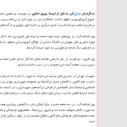
به گزارش
حراج
کن به نقل از ایسنا، پیروز حناچی
در دویست و دهمین جلسه 
شیوع کروناویروس اظهار داشت: همکاران من در حوزه اجرا و برنامه ریزی
درمان و سلامت مردم تاثیرات جدی دیگری بر اداره امور شهری و درآمدها
حوزه حمل و نقل عمومی در حالیکه بخشی از ناوگان اتوبوسرانی متعلق به 
در چارچوب یک لایحه دو فوریتی به شورا عرضه کردیم.
وی افزود: دو فوریت از نظر ما یعنی اقدام عاجل اما اگر به هر علتی اعض
بدین ترتیب هفته آینده این مصوبه را در دست داشته باشیم.
شهردار تهران در تشریح علل عرضه این لایحه به شورا با اشاره به شرایط 
داشت: هم اکنون با کاهش جدی درآمدها در مجموعه شهرداری تهران و سای
اجتماعی و چشم انداز اقتصادی از طرفی درآمدهای شهرداری را در اسفند ما
ادامه شرایط فعلی جذابیت برخی حوزه های دیگر برای جذب سرمایه های شهر 
وی اضافه کرد: در سه ماهه نخست سال امکان دارد با کاهش بیشتری هم د
به صورت کامل متوقف شده اند و امروز برج میلاد، فعالیتهای فرهنگی و 
عمده مجموعه های فرهنگی هم اکنون تعطیل هستند و در رکود سنگین قرار د
است.