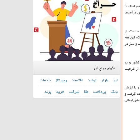
راه اتخاذ
راه کاهش درآمدها
زینه ها افزوده شده است. از
که این هم
 و ساز در
کشور و به
تگهای حراج کن
 از ظرفیت
ارز
بازار
تولید
اقتصاد
رپورتاژ
خدمات
مایت اعضای شورا و توافق قبلی پادگان ۰۶ بعنوان بزرگترین و با ارزش
بانك
پرداخت
طلا
شركت
خرید
برند
ران قرار خواهد گرفت و
شورایعالی