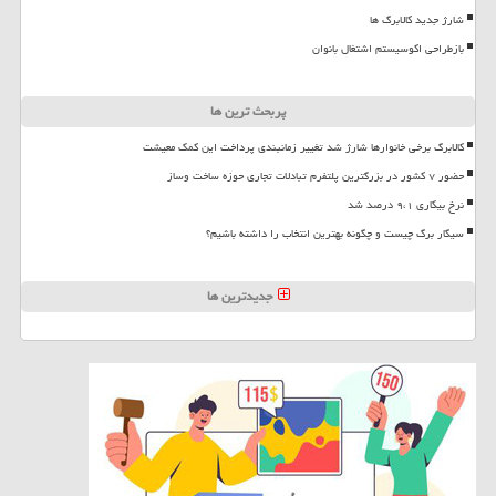
شارژ جدید کالابرگ ها
بازطراحی اکوسیستم اشتغال بانوان
پربحث ترین ها
کالابرگ برخی خانوارها شارژ شد تغییر زمانبندی پرداخت این کمک معیشت
حضور ۷ کشور در بزرگترین پلتفرم تبادلات تجاری حوزه ساخت وساز
نرخ بیکاری ۹،۱ درصد شد
سیگار برگ چیست و چگونه بهترین انتخاب را داشته باشیم؟
جدیدترین ها