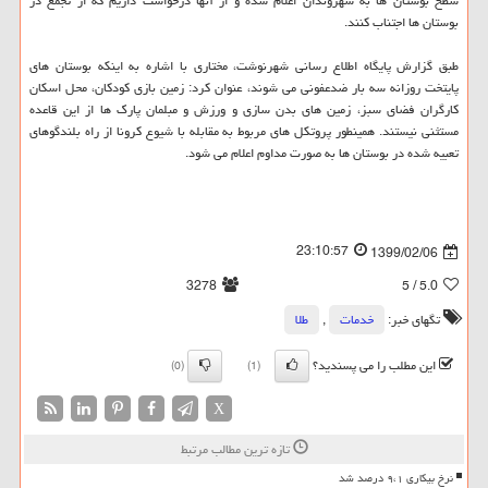
سطح بوستان ها به شهروندان اعلام شده و از آنها درخواست داریم که از تجمع در
بوستان ها اجتناب کنند.
طبق گزارش پایگاه اطلاع رسانی شهرنوشت، مختاری با اشاره به اینکه بوستان های
پایتخت روزانه سه بار ضدعفونی می شوند، عنوان کرد: زمین بازی کودکان، محل اسکان
کارگران فضای سبز، زمین های بدن سازی و ورزش و مبلمان پارک ها از این قاعده
مستثنی نیستند. همینطور پروتکل های مربوط به مقابله با شیوع کرونا از راه بلندگوهای
تعبیه شده در بوستان ها به صورت مداوم اعلام می شود.
23:10:57
1399/02/06
3278
/ 5
5.0
تگهای خبر:
خدمات
,
طلا
این مطلب را می پسندید؟
(0)
(1)
X
تازه ترین مطالب مرتبط
نرخ بیکاری ۹،۱ درصد شد