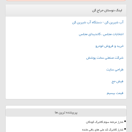
لینک دوستان حراج کن
آب شیرین کن - دستگاه آب شیرین کن
انتخابات مجلس ، کاندیدای مجلس
خرید و فروش خودرو
شرکت صنعتی سخت پوشش
طراحی سایت
فیش حج
قیمت بیسیم
پربیننده ترین ها
شارژ مرحله سوم کالابرگ کودکان
شارژ کالابرگ کد ملی های باقی مانده