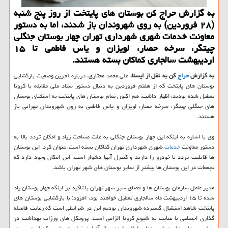
به گزارش حراج كن بوستان های پایتخت از روز پنج شنبه
(۲۸ فروردین) به روی شهروندان باز شدند، اما به دستور
معاونت خدمات شهری شهرداری تهران چهار بوستان جنگلی
چیتگر، سرخه حصار، لویزان و یاس فاطمی تا ۱۵
اردیبهشت سالجاری كماكان بسته هستند.
به گزارش
حراج
کن به نقل از ایسنا،
علی محمد مختاری، درباره آخرین وضعیت بازگشایی
بوستان های پایتخت که از هفتم فروردین به دنبال دستور ستاد ملی مقابله با کرونا
تعطیل شده بودند، اظهار داشت: هم اکنون تمام بوستان های پایتخت به استثنای بوستان
های جنگلی چیتگر، سرخه حصار، لویزان و یاس فاطمی به روی شهروندان تهرانی باز
هستند.
وی با اشاره به اینکه این چهار بوستان جنگلی به علت مساحت زیاد و امکان تردد بالا به
دستور معاونت
خدمات
شهری شهرداری تهران کماکان بسته است، عنوان کرد: این بوستان
ها قابلیت تردد با خودرو را دارند و کنترل آنها دشوار است. این امکان وجود دارد که
تجمعات در این بوستان ها بیشتر از سایر بوستان های شهر تهران باشد.
مدیر عامل سازمان بوستان ها و فضای سبز شهر تهران با تاکید بر اینکه چهار بوستان یاد
شده تا ۱۵ اردیبهشت ماه سالجاری تعطیل خواهند بود، افزود: با بازگشایی بوستان های
پایتخت شاهد استقبال گسترده شهروندان بودیم این در شرایطی است که رعایت فاصله
گذاری اجتماعی با عنایت به شیوع کرونا الزامی است. پروتکل های ورزات بهداشت در