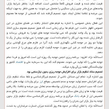
قیمت تمام شده و قیمت فروش كاملاً مشخص است، اضافه كرد: بخاطر شرایط بازار،
واحدهای مرغ مادر چنین زیان سنگینی را متحمل می شوند؛ به همین خاطر به جهت اینكه
بین عرضه و تقاضا تعادل ایجاد شود تصمیم گرفته شد كه قسمتی از جوجه ها معدوم
شوند.
این فعال بخش خصوصی با اشاره به فیلم های انتشار یافته در فضای مجازی در این
خصوص اظهار داشت: این فیلم ها برای زمانی است كه هنوز تصمیم معدوم سازی اتخاذ
نشده بود و یك واحد تولیدی كه نمی توانسته جوجه های خودرا به فروش برساند و
گرفتار زیان شده بود این كار را انجام داده است. چون جوجه را نمی توانند بیش از یك تا
نهایتاً دو روز در جوجه كشی نگهداری كنند باید آنرا در فارم های مرغ گوشتی برای
پرورش تخلیه كنند در غیر این صورت جوجه كیفیت لازم برای پرورش را از دست می
دهد.
اسدالله نژاد افزود: برنامه ریزی انجمن جوجه یك روزه این است كه امروز و فردا تمام
جوجه هایی را كه تولید می شوند، معدوم كند كه این به سرمایه ملی و
اقتصاد
كشور و
تولیدكنندگان لطمه بزرگی وارد میكند.
تصمیم ستاد تنظیم بازار برای افزایش جوجه ریزی بدون نیازسنجی بود
وی اشاره كرد: تمام این مسائل ناشی از تصمیم غیركارشناسی و غلط ستاد تنظیم بازار
برای افزایش حجم تولید جوجه و عدم تخصیص بموقع
ارز
برای واردات نهاده های دامی
است كه سبب استمرار زیان مرغداران بواسطه عدم تعادل بین عرضه و تقاضا، بالا رفتن
قیمت نهاده ها و زیان های سنگین و ترس از جوجه ریزی مجدد شده است؛ در واقع عدم
تخصیص ارز از طرف
بانك
مركزی و برنامه ریزی غیر كارشناسی ستاد تنظیم بازار بدون
توجه به نیاز بازار این بحران را رقم زده است.
اسدالله نژاد با اعلان اینكه در حدود ۴۵ روز گذشته میزان خسارت مرغداران به شدت