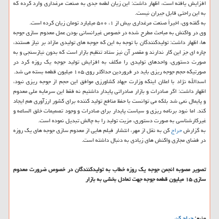
افزایش یافته است، اظهار داشت: این زیان لطمه جدی به صنعت مرغداری وارد كرده كه
به این راحتی قابل جبران نیست.
به گفته وی، اخیراً صنعت مرغداری بیش از ۱، ۵۰۰ میلیارد تومان زیان كرده است.
وی در واكنش به مباحث مطرح شده در خصوص غیرانسانی بودن عمل معدوم سازی جوجه
ها، اظهار داشت: تولیدكنندگان با توجه به این كه جوجه های تولیدی مازاد بر نیاز هستند،
چاره ای جز این كار ندارند و مقصر آن نیز ستاد تنظیم بازار است كه بدون نیازسنجی و به
صورت دستوری، واحدهای تولیدی را مكلف به افزایش تولید جوجه یك روزه كرد در
صورتیكه حجم جوجه ریزی باید در فروردین حداكثر روی ۱۰۵ میلیون قطعه بسته می شد.
اسدالله نژاد با اعلان اینكه وزارت جهاد كشاورزی موافق این حجم از جوجه ریزی نبود،
اظهار داشت: اگر صادرات و بازار صادراتی پایدار داشتیم نه فقط این سرمایه ملی معدوم
و پایمال نمی شد بلكه می توانست با حفظ منافع تولید كننده برای كشور ارزآوری هم ایجاد
كند. اما نبود برنامه ریزی و سیاست پایدار برای صادرات و وجود تصمیمات خلق الساعه و
غیركارشناسی به صورت دستوری، مزیت تولید را به چالش تبدیل نموده است.
به گزارش
حراج
كن به نقل از مهر، انتشار فیلم هایی از معدوم سازی جوجه های یك روزه
در فضای مجازی واكنش های زیادی به دنبال داشته است.
تصویر مصوبه انجمن جوجه یك روزه خطاب به تولیدكنندگان در خصوص ضرورت معدوم
سازی ۱۵ میلیون قطعه جوجه جهت تعادل بخشی به بازار
منبع:
حراج كن