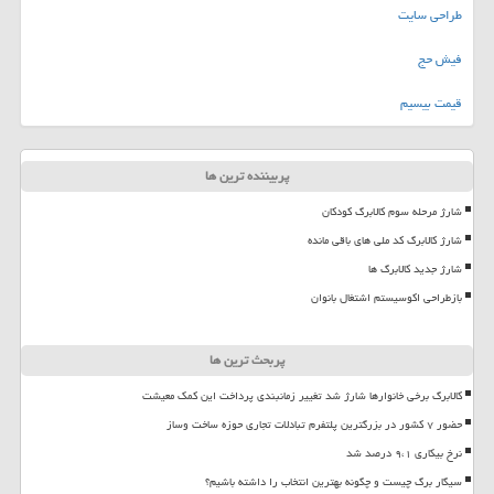
طراحی سایت
فیش حج
قیمت بیسیم
پربیننده ترین ها
شارژ مرحله سوم کالابرگ کودکان
شارژ کالابرگ کد ملی های باقی مانده
شارژ جدید کالابرگ ها
بازطراحی اکوسیستم اشتغال بانوان
پربحث ترین ها
کالابرگ برخی خانوارها شارژ شد تغییر زمانبندی پرداخت این کمک معیشت
حضور ۷ کشور در بزرگترین پلتفرم تبادلات تجاری حوزه ساخت وساز
نرخ بیکاری ۹،۱ درصد شد
سیگار برگ چیست و چگونه بهترین انتخاب را داشته باشیم؟