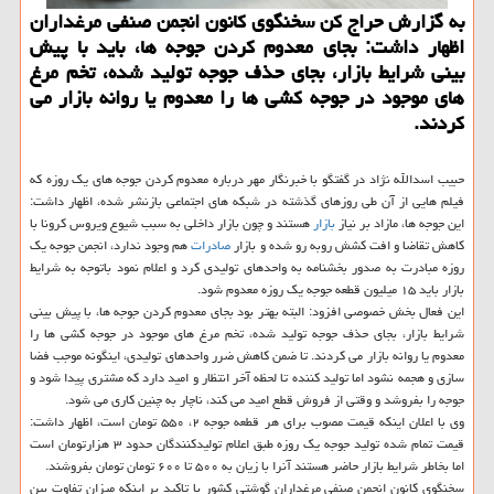
به گزارش حراج كن سخنگوی كانون انجمن صنفی مرغداران
اظهار داشت: بجای معدوم كردن جوجه ها، باید با پیش
بینی شرایط بازار، بجای حذف جوجه تولید شده، تخم مرغ
های موجود در جوجه كشی ها را معدوم یا روانه بازار می
كردند.
حبیب اسدالله نژاد در گفتگو با خبرنگار مهر درباره معدوم كردن جوجه های یك روزه كه
فیلم هایی از آن طی روزهای گذشته در شبكه های اجتماعی بازنشر شده، اظهار داشت:
این جوجه ها، مازاد بر نیاز
بازار
هستند و چون بازار داخلی به سبب شیوع ویروس كرونا با
كاهش تقاضا و افت كشش روبه رو شده و بازار
صادرات
هم وجود ندارد، انجمن جوجه یك
روزه مبادرت به صدور بخشنامه به واحدهای تولیدی كرد و اعلام نمود باتوجه به شرایط
بازار باید ۱۵ میلیون قطعه جوجه یك روزه معدوم شود.
این فعال بخش خصوصی افزود: البته بهتر بود بجای معدوم كردن جوجه ها، با پیش بینی
شرایط بازار، بجای حذف جوجه تولید شده، تخم مرغ های موجود در جوجه كشی ها را
معدوم یا روانه بازار می كردند. تا ضمن كاهش ضرر واحدهای تولیدی، اینگونه موجب فضا
سازی و هجمه نشود اما تولید كننده تا لحظه آخر انتظار و امید دارد كه مشتری پیدا شود و
جوجه را بفروشد و وقتی از فروش قطع امید می كند، ناچار به چنین كاری می شود.
وی با اعلان اینكه قیمت مصوب برای هر قطعه جوجه ۲، ۵۵۰ تومان است، اظهار داشت:
قیمت تمام شده تولید جوجه یك روزه طبق اعلام تولیدكنندگان حدود ۳ هزارتومان است
اما بخاطر شرایط بازار حاضر هستند آنرا با زیان به ۵۰۰ تا ۶۰۰ تومان تومان بفروشند.
سخنگوی كانون انجمن صنفی مرغداران گوشتی كشور با تاكید بر اینكه میزان تفاوت بین