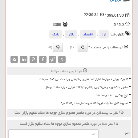
22:39:34
1399/01/30
3389
/ 5
5.0
تگهای خبر:
ارز
,
اقتصاد
,
بازار
,
بانك
این مطلب را می پسندید؟
(0)
(1)
X
تازه ترین مطالب مرتبط
کالابرگ برخی خانوارها شارژ شد تغییر زمانبندی پرداخت این کمک معیشت
حضور ۷ کشور در بزرگترین پلتفرم تبادلات تجاری حوزه ساخت وساز
نرخ بیکاری ۹،۱ درصد شد
تسویه کامل مطالبات فروشگاه های متصل به درگاه کالابرگ
نظرات بینندگان در مورد
مقصر معدوم سازی جوجه ها ستاد تنظیم بازار است
نظر شما در مورد
مقصر معدوم سازی جوجه ها ستاد تنظیم بازار است
نام: