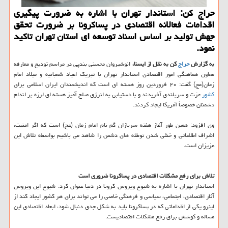
حراج كن: استاندار تهران با اشاره به ضرورت پیگیری
اقدامات فعالانه اقتصادی در پساكرونا بر ضرورت تحقق
جهش تولید بر اساس اسناد توسعه ای استان تهران تاكید
نمود.
به گزارش
حراج
كن به نقل از ایسنا،
انوشیروان محسنی بندپی در مراسم تودیع و معارفه
معاون هماهنگی امور اقتصادی استاندار تهران با تبریك اعیاد شعبانیه و میلاد امام
زمان(عج) گفت: ۲۰ فروردین روز هسته ای است كه اندیشمندان ایران اسلامی برای
كشور
عزت و سربلندی آفریدند و با دستیابی به انرژی صلح آمیز هسته ای لرزه بر اندام
دشمنان خصوصاً آمریكا ایجاد كردند.
وی افزود: همین طور آغاز هفته سربازان گم نام امام زمان (عج) است كه اگر امنیت،
اشراف اطلاعاتی و خنثی شدن توطئه های دشمن را شاهد می باشیم بواسطه تلاش این
عزیزان است.
تلاش برای رفع مشكلات اقتصادی در پساكرونا ضروری است
استاندار تهران با اشاره به شیوع ویروس كرونا در دنیا عنوان كرد: شیوع این ویروس
آثار اقتصادی، اجتماعی، سیاسی و فرهنگی خاصی را می تواند برای هر كشور ایجاد كند از
اینرو یكی از اقداماتی كه در پساكرونا باید به شكل جدی دنبال شود، ابعاد اقتصادی این
مساله و كوشش برای رفع مشكلات اقتصادیست.