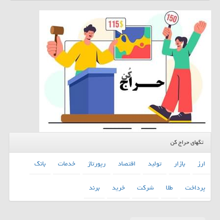
تگهای حراج کن
ارز
بازار
تولید
اقتصاد
رپورتاژ
خدمات
بانك
پرداخت
طلا
شركت
خرید
برند