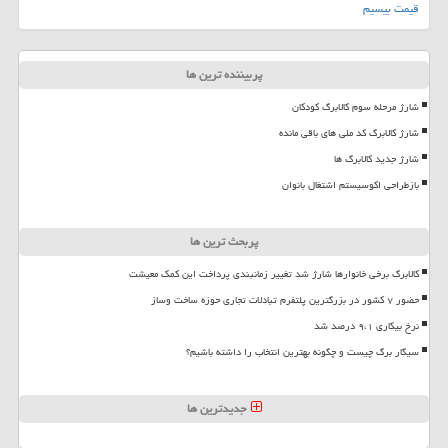
قیمت بیسیم
پربیننده ترین ها
شارژ مرحله سوم کالابرگ کودکان
شارژ کالابرگ کد ملی های باقی مانده
شارژ جدید کالابرگ ها
بازطراحی اکوسیستم اشتغال بانوان
پربحث ترین ها
کالابرگ برخی خانوارها شارژ شد تغییر زمانبندی پرداخت این کمک معیشت
حضور ۷ کشور در بزرگترین پلتفرم تبادلات تجاری حوزه ساخت وساز
نرخ بیکاری ۹،۱ درصد شد
سیگار برگ چیست و چگونه بهترین انتخاب را داشته باشیم؟
جدیدترین ها