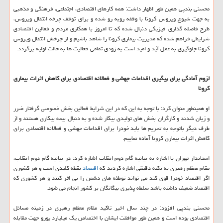
محسنی بندپی همین طور اظهار داشت: همه كارهای اقتصادی، اجتماعی، فرهنگی و مذهبی
به جهت شیوع ویروس كرونا با وقفه روبه رو شده و برای توقف چرخه انتقال ویروس،
طرح فاصله گذاری فیزیكی دنبال شده كه تا امروز با همكاری مردم و فعالین اقتصادی
شرایطی فراهم شده كه مدیریت بیماری كرونا را شاهد باشیم و از چرخش انتقال ویروس
كرونا جلوگیری به عمل آید و امید است به زودی تمامی فعالیت ها به حالت اولیه برگردد.
لزوم آمادگی برای پیگیری اقدامات جهشی و فعالانه اقتصادی برای كاهش اثرات بیماری
كرونا
او همینطور عنوان كرد: با توجه به این كه در این شرایط فعالین بخش خصوصی گرفتار ضرر
و زیان شدند و كارگران بخش های تولیدی بیكار شده و به دنبال بیمه بیكاری هستند و از
طرف دیگر باتوجه به تحریم ها باید خودرا برای اقدامات جهشی و فعالانه اقتصادی برای
كاهش اثرات بیماری كرونا آماده نماییم.
استاندار تهران با اشاره به بیانیه گام دوم انقلاب اشاره كرد: در بیانیه گام دوم انقلاب،
مقام معظم رهبری به نكته دقیقی اشاره كردند كه
اقتصاد
نقطه كلیدی است و هر كشوری
اگر اقتصاد خودرا قوی كند می تواند توطئه های دشمن را بی اثر كنند و هر كشوری كه
اقتصاد ضعیف داشته باشد سلطه پذیری بیگانگان بر كشور انجام می شود.
محسنی بندپی افزود: در چند سال اخیر تاكید مقام معظم رهبری در زمینه مسائل
اقتصادی بوده است و همین طور موافقت ایشان با اختصاص یك میلیارد یورو جهت مقابله