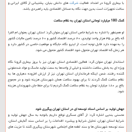
با بیماری كرونا در امتداد فعالیت
شركت
های دانش بنیان، پشتیبانی از كالای ایرانی و
ساخت تجهیزات است بدین جهت نگاه به مسائل اقتصادی باید راهبردی باشد.
كمك 180 میلیارد تومانی استان تهران به نظام سلامت
او همینطور با اشاره به شرایط خاص استان تهران عنوان كرد: استان تهران بعنوان ام القرا
كه بالغ بر ۳۵ هزار واحد تولیدی، ۲۰ درصد اقتصاد كشور و ۶۰ درصد تامین مالیات كشور
را به عهده دارد قابل توجه است، از اینرو نگاه، جایگاه و موقعیت خاصی در كشور دارد و
هر زمان كه اقتصاد تهران متحول شود اقتصاد كشور متحول می شود.
استاندار تهران عنوان كرد: فعالین اقتصادی استان تهران نیز با بروز بیماری كرونا نگاه
ویژه ای به بخش سلامت داشتند و خیلی از واحدها به سمت تولید ماسك و مواد ضدعفونی
كننده رفتند، ضمن اینكه فرمانداران استان تهران نیز از ارزش افزوده دهیاری ها به
نظام سلامت كمك كردند تا برای بهبود سلامت همان شهرستان هزینه شود و در مجموع
بالغ بر ۱۸۰ میلیارد تومان به نظام سلامت كمك كردیم تا برای حفظ جان شهروندان هزینه
شود.
جهش تولید بر اساس اسناد توسعه ای در استان تهران پیگیری شود
محسنی بندپی اشاره كرد: از آقای عسگری توقع داریم باتوجه به سال جهش تولید و
شرایط استان تهران، تحلیل شرایط و پیشبرد اقدامات را بر اساس سند آمایش استان،
سند توسعه شهرستان ها و سند لطمه های اجتماعی شهرستان پیگیری كنند تا مزیت های