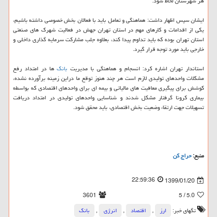
هر شهرستان لحاظ شود.
ایشان سپس اظهار داشت: هماهنگی و تعامل باید با فعالان بخش خصوصی داشته باشیم،
یكی از اقدامات و كارهای مهم در استان تهران جهش در فعالیت شهرك های صنعتی
استان تهران بوده كه باید تداوم پیدا كند، بعلاوه جلب مشاركت سرمایه گذاری داخلی و
خارجی باید مورد توجه قرار گیرد.
استاندار تهران اشاره كرد: انسجام و هماهنگی با مدیریت
بانك
ها در امتداد رفع
مشكلات واحدهای تولیدی لازم است هر چند هنوز توقع ما دراین زمینه برآورده نشده،
كوشش برای پیگیری معافیت های مالیاتی و بیمه ای برای واحدهای اقتصادی كه بواسطه
بیماری كرونا گرفتار مشكل شدند و شناسایی واحدهای تولیدی در امتداد دریافت
تسهیلات جهت ارتقاء وضعیت بخش اقتصادی، باید محقق شود.
منبع:
حراج كن
22:59:36
1399/01/20
3601
/ 5
5.0
تگهای خبر:
ارز
,
اقتصاد
,
انرژی
,
بانك