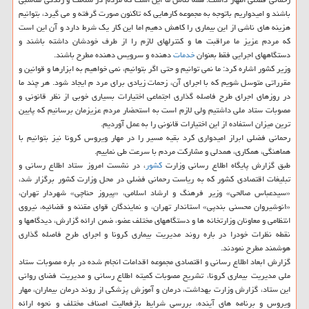
باشند و امیدواریم باتوجه به مجموعه كارهایی كه تاكنون صورت گرفته و می گیرد، بتوانیم
هزینه های ناشی از این بیماری را كاهش دهیم اما این كار یك شرط دارد و آن این است
كه مردم عزیز ما مراقبت ها و كنترلهای لازم را از طرف خودشان داشته باشند و
دستگاههای اجرایی فقط بعنوان
خدمات
دهنده و سرویس دهنده مطرح باشند.
وزیر كشور اشاره كرد: ما نمی توانیم و حتی اگر بتوانیم، نمی خواهیم به ابزارها و قوانین و
مقرراتی متوسل شویم كه با اجرای آن، زحمات زیادی برای مرد م ایجاد شود. هر چند ما
در روزهای اجرای طرح فاصله گذاری اجتماعی اختیارات بسیاری خوبی از نظر قانونی و
مصوبات ستاد ملی داشتیم ولی لازم است به استحضار مردم عزیزمان برسانیم كه پایین
ترین میزان استفاده از این اختیارات قانونی را به عمل آوردیم.
رحمانی فضلی ابراز امیدواری كرد بقیه مسیر را در مهار ویروس كرونا نیز بتوانیم با
هماهنگی، همكاری، همدلی و مشاركت مردم با سرعت طی نماییم.
طبق گزارش پایگاه اطلاع رسانی وزارت
كشور
، در نشست امروز ستاد اطلاع رسانی و
تبلیغات اقتصادی كشور كه به ریاست رحمانی فضلی در محل وزارت كشور برگزار شد،
«سیدعباس صالحی» وزیر فرهنگ و ارشاد اسلامی، «پیروز حناچی» شهردار تهران،
«انوشیروان محسنی بندپی» استاندار تهران، و نمایندگان قوای مقننه و قضائیه، نیروی
انتظامی و معاونان وزارتخانه ها و دستگاههای مختلف عضو، ضمن ارائه گزارش، دیدگاهها و
نقطه نظرات خودرا در باره روند مدیریت بیماری كرونا و اجرای طرح فاصله گذاری
هوشمند مطرح نمودند.
گزارش ابعاد اطلاع رسانی و اقتصادی مجموعه اقدامات انجام شده در باره مصوبات ستاد
ملی مدیریت بیماری كرونا، تشریح مصوبات كمیته اطلاع رسانی و مدیریت فضای روانی
این ستاد، گزارش وزارت بهداشت، درمان و آموزش پزشكی از روند درمان بیماران، مهار
ویروس و برنامه های آینده، بررسی شرایط بازفعالیت اصناف مختلف و نحوه ارائه