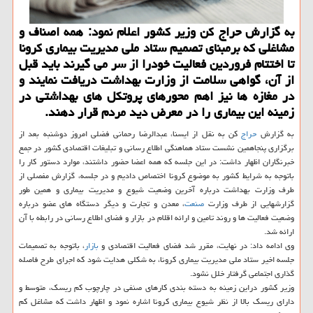
به گزارش حراج كن وزیر كشور اعلام نمود: همه اصناف و
مشاغلی كه برمبنای تصمیم ستاد ملی مدیریت بیماری كرونا
تا اختتام فروردین فعالیت خودرا از سر می گیرند باید قبل
از آن، گواهی سلامت از وزارت بهداشت دریافت نمایند و
در مغازه ها نیز اهم محورهای پروتكل های بهداشتی در
زمینه این بیماری را در معرض دید مردم قرار دهند.
به گزارش
حراج
كن به نقل از ایسنا، عبدالرضا رحمانی فضلی امروز دوشنبه بعد از
برگزاری پنجاهمین نشست ستاد هماهنگی اطلاع رسانی و تبلیغات اقتصادی كشور در جمع
خبرنگاران اظهار داشت: در این جلسه كه همه اعضا حضور داشتند، موارد دستور كار را
باتوجه به شرایط كشور به موضوع كرونا اختصاص دادیم و در جلسه، گزارش مفصلی از
طرف وزارت بهداشت درباره آخرین وضعیت شیوع و مدیریت بیماری و همین طور
گزارشهایی از طرف وزارت
صنعت
، معدن و تجارت و دیگر دستگاه های عضو درباره
وضعیت فعالیت ها و روند تامین و ارائه اقلام در بازار و فضای اطلاع رسانی در رابطه با آن
ارائه شد.
وی ادامه داد: در نهایت، مقرر شد فضای فعالیت اقتصادی و
بازار
، باتوجه به تصمیمات
جلسه اخیر ستاد ملی مدیریت بیماری كرونا، به شكلی هدایت شود كه اجرای طرح فاصله
گذاری اجتماعی گرفتار خلل نشود.
وزیر كشور دراین زمینه به دسته بندی كارهای صنفی در چارچوب كم ریسك، متوسط و
دارای ریسك بالا از نظر شیوع بیماری كرونا اشاره نمود و اظهار داشت كه مشاغل كم