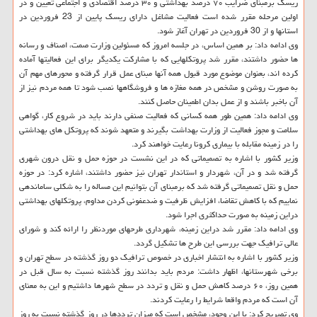
ریسك برمبنای ضرایب ۷۰ درصد بهداشتی و ۳۰ درصد اقتصادی و اجتماعی تعیین و در
اولین مرحله مقرر شده است فعالیت مشاغل دارای ریسك پایین از 23 فروردین در
استانها و از 30 فروردین در تهران آغاز شود.
وی ادامه داد: بر همین اساس، در جلسه امروز كه مسئولین وزارت صمت، اصناف و رسانه
ها حضور داشتند، مقرر شد پروتكلهایی كه با مشاركت یكدیگر برای این فعالیتها آماده
كرده اند، بعنوان موضوع مورد قبول همه آنها مبنای عمل قرار گرفته و محورهای مهم آن
به صورت روشن و مشخص در همه مغازه ها و فروشگاهها نصب شود تا همه مردم نیز از
آن باخبر باشند و از عمل بدان اطمینان حاصل كنند.
وی ادامه داد: همین طور همه كسانی كه فعالیت صنفی دارند باید در شروع كار، گواهی
سلامت و مجوز فعالیت از وزارت بهداشت بگیرند و متعهد شوند كه پروتكل های بهداشتی
را در زمینه مقابله با بیماری كرونا رعایت خواهند كرد.
وزیر كشور با اشاره به تصمیماتی كه در این نشست در حوزه حمل و نقل درون شهری
گرفته شد و در آن، شهردار و استاندار تهران نیز حضور داشتند، اشاره كرد: در حوزه
حمل و نقل تصمیماتی گرفته شد كه برمبنای آن بتوانیم این مساله را به شكلی ساماندهی
نماییم كه با كاهش تقاضا، افزایش ظرفیت و ضدعفونی كردن مداوم، پروتكلهای بهداشتی
دراین زمینه به صورت حداكثری اجرا شود.
وی ادامه داد: مقرر شد دراین زمینه، شهرداری طرحهای موردنظر را ارائه كند و شورای
عالی ترافیك جهت بررسی این طرح ها تشكیل گردد.
وزیر كشور با اشاره به انتشار اخباری در خصوص ترافیك دو روز گذشته در سطح تهران و
برخی شهرستانها، اظهار داشت: مردم باید بدانند روز گذشته نسبت به سال قبل در
همین روز، ۶۰ درصد كاهش حمل و نقل و تردد در سطح شهرها داشتیم و این به معنای
آن است كه مردم واقعا شرایط را رعایت كردند.
وی تصریح كرد: با این وجود، مشخص است كه میزان ترددها در روز گذشته نسبت به روز