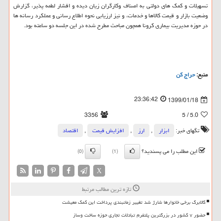
تسهیلات و كمك های دولتی به اصناف وكارگران زیان دیده و اقشار لطمه پذیر، گزارش
وضعیت بازار و قیمت كالاها و خدمات، و نیز ارزیابی نحوه اطلاع رسانی و عملكرد رسانه ها
در حوزه مدیریت بیماری كرونا همچون مباحث مطرح شده در این جلسه دو ساعته بود.
منبع:
حراج كن
23:36:42
1399/01/18
3356
/ 5
5.0
تگهای خبر:
ابزار
,
ارز
,
افزایش قیمت
,
اقتصاد
این مطلب را می پسندید؟
(0)
(1)
X
تازه ترین مطالب مرتبط
کالابرگ برخی خانوارها شارژ شد تغییر زمانبندی پرداخت این کمک معیشت
حضور ۷ کشور در بزرگترین پلتفرم تبادلات تجاری حوزه ساخت وساز