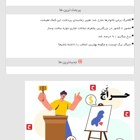
پربحث ترین ها
کالابرگ برخی خانوارها شارژ شد تغییر زمانبندی پرداخت این کمک معیشت
حضور ۷ کشور در بزرگترین پلتفرم تبادلات تجاری حوزه ساخت وساز
نرخ بیکاری ۹،۱ درصد شد
سیگار برگ چیست و چگونه بهترین انتخاب را داشته باشیم؟
جدیدترین ها