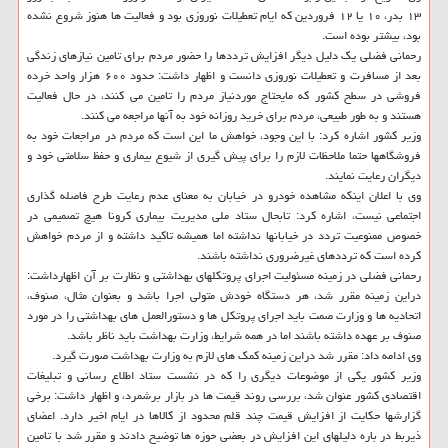
۱۳ بدر، ۱۰ یا ۱۲ فروردین كه ایام تعطیلات نوروزی بود و فعالیت ها هنوز شروع نشده
بود، بیشتر بوده است.
رحمانی فضلی یك دلیل دیگر افزایش ترددها را حضور مردم برای تامین نیازهای زندگی
بعد از مسافرت و تعطیلات نوروزی دانست و اظهار داشت: حدود ۶۰۰ هزار واحد خرده
فروشی در سطح كشور كه مایحتاج موردنیاز مردم را تامین می كنند، در حال فعالیت
هستند و به طور طبیعی، مردم برای خرید روزانه خود به آنها مراجعه می كنند.
وزیر كشور اشاره كرد: با این وجود، خواهش ما این است كه مردم در مراجعات خود به
فروشگاهها حتما ملاحظات لازم را برای پیش گیری از شیوع بیماری و حفظ سلامتی خود و
دیگران رعایت نمایند.
وی با اعلان اینكه مشاهده خودرو در خیابان به معنای عدم رعایت طرح فاصله گذاری
اجتماعی نیست، اشاره كرد: تابحال ستاد ملی مدیریت بیماری كرونا هیچ تصمیمی در
خصوص ممنوعیت تردد در خیابانها نداشته اما همیشه تاكید داشته و از مردم خواهش
كرده است كه ترددهای غیرضروری نداشته باشند.
رحمانی فضلی در زمینه مسئولیت اجرای پروتكلهای بهداشتی و نظارت بر آن اظهارداشت:
دراین زمینه مقرر شد، هر دستگاه خودش متولی اجرا باشد و بعنوان مثال، صنوف،
اتحادیه ها و وزارت صمت باید اجرای پروتكل ها و دستورالعمل های بهداشتی را در مورد
صنوف بر عهده داشته باشند اما در همه شرایط، وزارت بهداشت باید ناظر باشد.
وی ادامه داد: مقرر شد دراین زمینه كمك های لازم به وزارت بهداشت صورت گیرد.
وزیر كشور یكی از موضوعات دیگری را كه در نشست ستاد اطلاع رسانی و تبلیغات
اقتصادی كشور عنوان شد، بررسی روند قیمت ها در بازار برشمرد، و اظهار داشت: برخی
گزارشها حكایت از افزایش قیمت چند قلم محدود از كالاها در ایام اخیر دارد. اعضای
ذیربط در باره دلیلهای این افزایش در بعضی حوزه ها توضیح دادند و مقرر شد با تامین