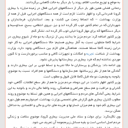
به موقع و توزیع مناسب اقلام، روند را بار دیگر به حالت كاهشی برگردانند.
رحمانی فضلی همین طور بار دیگر از دستگاههای اجرایی فعال در زمینه مبارزه با بیماری
كرونا قدردانی كرد و اظهار داشت: لازم است از همه دستگاههای اجرایی، قبل از همه از
وزارت بهداشت – كه انصافا زحمت می كشند- و بعد، استانداران، فرمانداران و
شهرداران كه در تمام كشور خوب كار كرده اند و نیز، نیروی انتظامی، بسیج، صداوسیما و
دیگر دستگاهها كه برای مهار كرونا خیلی خوب كار كرده اند، تشكر كنم.
وزیر كشور اضافه كرد: مردم عزیز ما بدانند پس از نزدیك به دو ماه از شیوع بیماری، در
شرایط كاملا متفاوتی نسبت به آغاز بیماری هستیم؛ حالا دستگاههای اجرایی به كار خود
دراین زمینه كاملا مسلط هستند، هماهنگی های لازم بین دستگاهی وجود دارد، وزارت
بهداشت از شناخت،
تجربه
و امكانات و تجهیزات كافی و مناسب برخوردارست و تا كنون
موردی نداشته ایم كه فرد بیماری در بیمارستانها پذیرش نشود.
وی ادامه داد: پزشكان و پرستاران ما حالا تجربه و تسلط خوبی بر این بیماری دارند و
آمادگی ها هم از نظر زیرساختها، هم سازمانها و دستگاهها و هم افراد نسبت به موضوع،
باتوجه به وضعیت دو ماه قبل كاملا قابل قبول و مطلوب است.
وزیر كشور اظهار داشت: در این دوماه، مردم عزیز ما هم از نظر سطح اطلاعات، آگاهی، خود
كنترلی و مراقبت و هم سطح همراهی و هماهنگی، روند واقعا عالی دارند و باتوجه به این
شرایط، یعنی آمادگی های مردم و دستگاههای اجرایی و همین طور تسلط به موضوع و روند
مطلوب كنترل بیماری طبق گزارش های تخصصی وزارت بهداشت، امیدواریم هم طول دوره
این بیماری كم شود و هم میزان خسارتها و هزینه های جانی و مالی و اقتصادی به حداقل
ممكن برسد.
وی تاكیدكرد: برای دولت و ستاد ملی مدیریت بیماری كرونا، موضوع سلامت و زندگی
مردم اصل اساسی است و بقیه مسائل زیرمجموعه آن تعریف می شود.
رحمانی فضلی اظهار داشت: همه تلاش ما این است كه مردم در سلامت و زندگی مناسبی