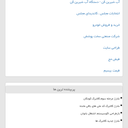
آب شیرین کن - دستگاه آب شیرین کن
انتخابات مجلس ، کاندیدای مجلس
خرید و فروش خودرو
شرکت صنعتی سخت پوشش
طراحی سایت
فیش حج
قیمت بیسیم
پربیننده ترین ها
شارژ مرحله سوم کالابرگ کودکان
شارژ کالابرگ کد ملی های باقی مانده
بازطراحی اکوسیستم اشتغال بانوان
شارژ جدید کالابرگ ها