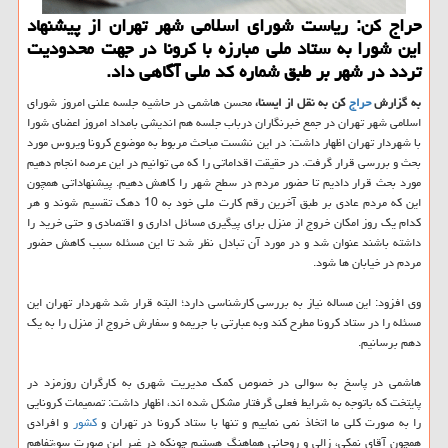
حراج كن: ریاست شورای اسلامی شهر تهران از پیشنهاد
این شورا به ستاد ملی مبارزه با كرونا در جهت محدودیت
تردد در شهر بر طبق شماره كد ملی آگاهی داد.
به گزارش
حراج
كن به نقل از ایسنا،
محسن هاشمی در حاشیه جلسه علنی امروز شورای
اسلامی شهر تهران در جمع خبرنگاران درباب جلسه هم اندیشی بامداد امروز اعضای شورا
با شهردار تهران اظهار داشت: در این نشست مباحث مربوط به موضوع كرونا ویروس مورد
بحث و بررسی قرار گرفت. در حقیقت اقداماتی را كه می توانیم در این عرصه انجام دهیم
مورد بحث قرار دادیم تا حضور مردم در سطح شهر را كاهش دهیم. پیشنهاداتی همچون
این كه مردم عادی بر طبق آخرین رقم كارت ملی خود به 10 دهك تقسیم شوند و هر
كدام یك روز امكان خروج از منزل برای پیگیری مسائل اداری و اقتصادی و حتی خرید را
داشته باشند عنوان شد و در مورد آن تبادل نظر شد تا این مسئله سبب كاهش حضور
مردم در خیابان ها شود.
وی افزود: این مساله نیاز به بررسی كارشناسی دارد؛ البته قرار شد شهردار تهران این
مسئله را در ستاد كرونا مطرح كند وبه عبارتی با جریمه و سفارش خروج از منزل را به یك
دهم برسانیم.
هاشمی در پاسخ به سوالی در خصوص كمك مدیریت شهری به كارگران روزمزد در
پایتخت كه باتوجه به شرایط فعلی گرفتار مشكل شده اند، اظهار داشت: تصمیمات كرونایی
را به صورت كلی ما اتخاذ نمی نماییم و تنها با ستاد كرونا در تهران و
كشور
و افرادی
همچون آقای نمكی، زالی و روحانی هماهنگ هستیم چونكه در غیر این صورت سوءتفاهم