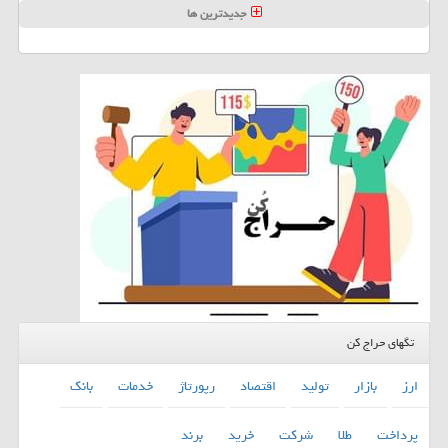
جدیدترین ها
تگهای حراج کن
ارز
بازار
تولید
اقتصاد
رپورتاژ
خدمات
بانك
پرداخت
طلا
شركت
خرید
برند