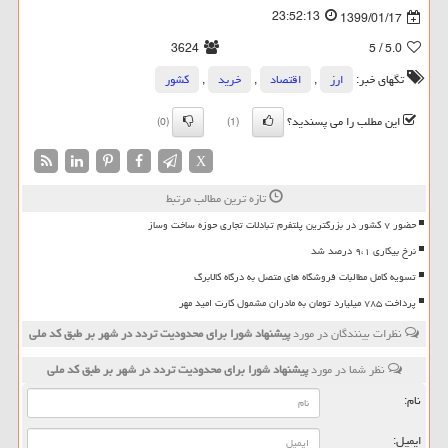
23:52:13
1399/01/17
3624
/ 5
5.0
تگهای خبر:
ارز
,
اقتصاد
,
خرید
,
كشور
این مطلب را می پسندید؟
(0)
(1)
X
تازه ترین مطالب مرتبط
حضور ۷ کشور در بزرگترین پلتفرم تبادلات تجاری حوزه ساخت وساز
نرخ بیکاری ۹،۱ درصد شد
تسویه کامل مطالبات فروشگاه های متصل به درگاه کالابرگ
پرداخت ۷۸۵ میلیارد تومان به مادران مشمول کارت امید مهر
نظرات بینندگان در مورد
پیشنهاد شورا برای محدودیت تردد در شهر بر طبق كد ملی
نظر شما در مورد
پیشنهاد شورا برای محدودیت تردد در شهر بر طبق كد ملی
نام:
ایمیل: