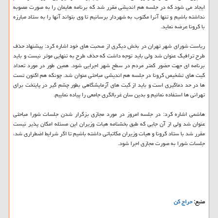
ایجاد می شود كه در جلسه هم اندیشی مقرر شد كه برنامه هایمان را به صورت مصوبه
نداشته باشیم و تنها آنرا مكتوب به شهردار برسانیم تا وی بتواند آنها را به ستاد مبارزه
با كرونا عرضه نماید.
ریاست شورای شهر تهران در بخش دیگری از صحبت های خود اشاره كرد: پیشنهاد حذف
طرح ترافیك عنوان شد ولی باید توجه داشت كه حذف طرح به تنهایی موثر نیست و باید
برنامه ای جهت حضور كمتر مردم در سطح شهر اجرایی شود. همین طور در مورد تعداد
كیت های تشخیص كرونا در جلسه هم اندیشی مباحثی عنوان شد. چونكه هم اكنون تست
ها در حد دماگیری است و باید از كیت های آزمایشگاهی بطور چشم گیر در پایتخت برای
تهرانی ها استفاده نمائیم و بدین سان غربالگری جامعی را پیاده نماییم.
هاشمی اشاره كرد: در جلسه امروز در مورد مجازی بزگرار شدن جلسات شورا مباحثی
عنوان شد ولی از آن جایی كه طبق بخشنامه هیات وزیران این مسئله امكان پذیر نیست
مقرر شد با ستاد كرونا و هیات وزیران مكاتباتی داشته باشیم تا اگر شرایط اضطراری شد،
جلسات شورا به صورت مجازی اجرا شود.
منبع:
حراج كن