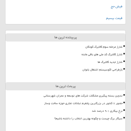
فیش حج
قیمت بیسیم
پربیننده ترین ها
شارژ مرحله سوم کالابرگ کودکان
شارژ کالابرگ کد ملی های باقی مانده
شارژ جدید کالابرگ ها
بازطراحی اکوسیستم اشتغال بانوان
پربحث ترین ها
تدوین بسته پیگیری مشکلات شرکت های توسعه و عمران شهرستانی
حضور ۷ کشور در بزرگترین پلتفرم تبادلات تجاری حوزه ساخت وساز
نرخ بیکاری ۹،۱ درصد شد
سیگار برگ چیست و چگونه بهترین انتخاب را داشته باشیم؟