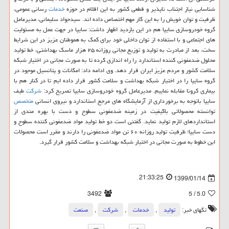
شناسایی نیاز اجتناب ناپذیر و قطعی كشور به این اقلام در حوزه
خدمات
رسانی عمومی،
ظرفیت و توان خویش را به این كار مهم اختصاص داده اند. سیدجواد سلیمانی، مدیرعامل
گروه خودروسازی سایپا هم در این بازدید اظهار داشت: سایپا در جهت عمل به مسئولیت
های اجتماعی و با استفاده از توان داخلی خود برای كمك به هموطنان عزیز در این شرایط
سخت، بعد از مبادرت به تولید و توزیع مجانی روزانه ۲۵ هزار ماسك بهداشتی، خط تولید
محلول ضدعفونی كننده استاندارد را راه اندازی كرده تا به صورت مجانی در اختیار شبكه
سلامت كشور و مردم عزیز ایران قرار دهد. وی ادامه داد: امكانات و پتانسیل موجود در
گروه سایپا را در اختیار شبكه بهداشت و سلامت كشور قرار داده ایم تا در كنار هم با
بیماری كرونا مقابله نماییم. مدیرعامل گروه خودروسازی سایپا تصریح كرد:
شركت
طیف
سایپا باتوجه به برخورداری از آزمایشگاه های مرجع استاندارد و نیروی انسانی
متخصص
توانسته محصولاتی باكیفیت در زمینه ضدعفونی سطوح و دست با بهره مندی از
استانداردهای لازم تولید نماید. گفتنی است دو خط تولید مواد ضدعفونی كننده سطوح و
دست سایپا؛ ظرفیت تولید روزانه ۶۰ تن مواد ضدعفونی را دارند و مقرر است محصولات
این خطوط به صورت مجانی در اختیار شبكه بهداشت و سلامت كشور قرار گیرد.
21:33:25
1399/01/14
3492
/ 5
5.0
تگهای خبر:
تولید
,
خدمات
,
شركت
,
صنعت