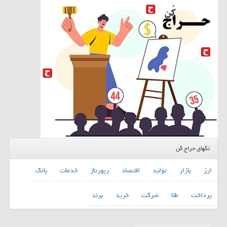
تگهای حراج کن
ارز
بازار
تولید
اقتصاد
رپورتاژ
خدمات
بانك
پرداخت
طلا
شركت
خرید
برند