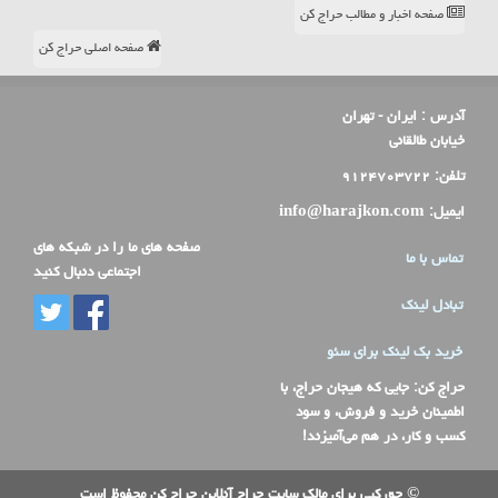
صفحه اخبار و مطالب حراج کن
صفحه اصلی حراج کن
آدرس :
ایران - تهران
خیابان طالقانی
تلفن:
۹۱۲۴۷۰۳۷۲۲
ایمیل:
info@harajkon.com
صفحه های ما را در شبکه های
تماس با ما
اجتماعی دنبال کنید
تبادل لینک
خرید بک لینک برای سئو
حراج کن
: جایی که هیجان حراج، با
اطمینان خرید و فروش، و سود
کسب و کار، در هم می‌آمیزند!
© حق کپی برای مالک سایت حراج آنلاین حراج کن محفوظ است