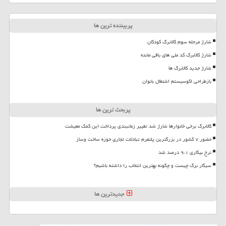
پربیننده ترین ها
شارژ مرحله سوم کالابرگ کودکان
شارژ کالابرگ کد ملی های باقی مانده
شارژ جدید کالابرگ ها
بازطراحی اکوسیستم اشتغال بانوان
پربحث ترین ها
کالابرگ برخی خانوارها شارژ شد تغییر زمانبندی پرداخت این کمک معیشت
حضور ۷ کشور در بزرگترین پلتفرم تبادلات تجاری حوزه ساخت وساز
نرخ بیکاری ۹،۱ درصد شد
سیگار برگ چیست و چگونه بهترین انتخاب را داشته باشیم؟
جدیدترین ها