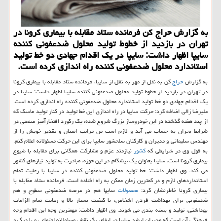
به گزارش حراج كن فرمانده ستاد مقابله با بیماری كرونا در
تهران در بازدید از خطوط تولید محلول ضدعفونی كننده
سایپا اظهار داشت: سایپا در یك اقدام جهادی دو خط تولید
استاندارد محلول ضدعفونی كننده راه اندازی كرده است.
به گزارش
حراج
كن به نقل از مهر به نقل از سایپا، فرمانده ستاد مقابله با بیماری كرونا
در تهران در بازدید از خطوط تولید محلول ضدعفونی كننده سایپا اظهار داشت: سایپا در
یك اقدام جهادی دو خط تولید استاندارد محلول ضدعفونی كننده راه اندازی كرده است.
علیرضا زالی اضافه كرد: حركت سایپا در راه اندازی این خط تولید در كنار تولید ماسك كه
از چند هفته گذشته در این خودروساز بزرگ شروع شده، یك ركورد افتخارآمیز صنعتی در
شرایط بحران به حساب می آید و لازم است من مراتب امتنان و تقدیر خویش را از
مهندس سلیمانی و مدیران و كاركنان سلحشور سایپا برای این حركت مسئولانه اعلام كنم.
به قول وی در شرایطی كه
كشور
نیازمند عزم و مشاركت همگانی برای مقابله با شیوع
بیماری كرونا است، سایپا بعنوان یك پیشگام در این حوزه، مبادرت به تولید نیازهای كشور
می كند. وی اظهار داشت: خط تولید محلول ضدعفونی كننده در سایپا با رعایت تمام
استانداردهای لازم و در كمترین زمان ممكن به راه افتاده است. فرمانده ستاد مقابله با
بیماری كرونا خاطرنشان كرد:
محصولات
سایپا هم در عرصه ضدعفونی سطوح و هم
ضدعفونی برای بهداشت فردی اشخاص، با كیفیت بسیار بالا و رعایت تمام الزامات
بهداشتی، تولید و بسته بندی می شوند. وی اظهار داشت: مهمترین وجه این اقدام وجه
فرهنگی آن است كه مدیران ارشد سایپا در ایفای یك نقش مسئولانه اجتماعی و با درك و