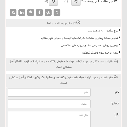
این مطلب را می پسندید؟
(0)
(1)
X
تازه ترین مطالب مرتبط
نرخ بیکاری ۹،۱ درصد شد
تدوین بسته پیگیری مشکلات شرکت های توسعه و عمران شهرستانی
بهترین روش دسترسی نما در پروژه های ساختمانی
شارژ مرحله سوم کالابرگ کودکان
نظرات بینندگان در مورد
تولید مواد ضدعفونی كننده در سایپا یك ركورد افتخارآمیز
صنعتی است
نظر شما در مورد
تولید مواد ضدعفونی كننده در سایپا یك ركورد افتخارآمیز صنعتی
است
نام:
ایمیل:
نظر: