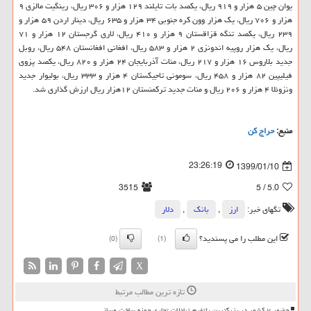
یوان چین ۵ هزار و ۹۱۹ ریال، یكصد بات تایلند ۱۲۹ هزار و ۳۰۶ ریال، رینگیت مالزی ۹
هزار و ۷۰۶ ریال، یك هزار وون كره جنوبی ۳۴ هزار و ۶۳۵ ریال، دینار اردن ۵۹ هزار و
۲۳۹ ریال، یكصد تنگه قزاقستان ۹ هزار و ۴۱۰ ریال، لاری گرجستان ۱۲ هزار و ۷۱
ریال، یك هزار روپیه اندونزی ۲ هزار و ۵۸۳ ریال، افغانی افغانستان ۵۴۸ ریال، روبل
جدید بلاروس ۱۶ هزار و ۲۱۷ ریال، منات آذربایجان ۲۴ هزار و ۸۲۰ ریال، یكصد پزوی
فیلیپین ۸۲ هزار و ۴۵۸ ریال، سومونی تاجیكستان ۴ هزار و ۳۳۳ ریال، بولیوار جدید
ونزوئلا ۴ هزار و ۲۰۶ ریال و منات جدید تركمنستان ۱۲هزار ریال ارزش گذاری شد.
منبع:
حراج كن
23:26:19
1399/01/10
3515
/ 5
5.0
تگهای خبر:
ارز
,
بانك
,
دلار
این مطلب را می پسندید؟
(0)
(1)
X
تازه ترین مطالب مرتبط
حضور ۷ کشور در بزرگترین پلتفرم تبادلات تجاری حوزه ساخت وساز