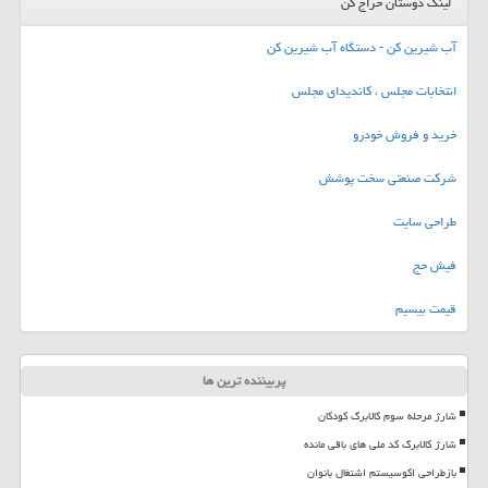
لینک دوستان حراج کن
آب شیرین کن - دستگاه آب شیرین کن
انتخابات مجلس ، کاندیدای مجلس
خرید و فروش خودرو
شرکت صنعتی سخت پوشش
طراحی سایت
فیش حج
قیمت بیسیم
پربیننده ترین ها
شارژ مرحله سوم کالابرگ کودکان
شارژ کالابرگ کد ملی های باقی مانده
بازطراحی اکوسیستم اشتغال بانوان