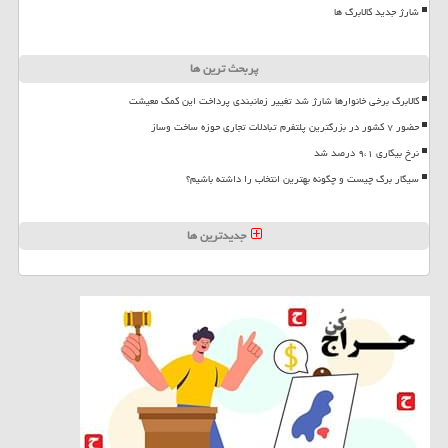
شارژ جدید کالابرگ ها
پربحث ترین ها
کالابرگ برخی خانوارها شارژ شد تغییر زمانبندی پرداخت این کمک معیشت
حضور ۷ کشور در بزرگترین پلتفرم تبادلات تجاری حوزه ساخت وساز
نرخ بیکاری ۹،۱ درصد شد
سیگار برگ چیست و چگونه بهترین انتخاب را داشته باشیم؟
جدیدترین ها