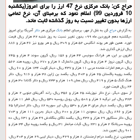
حراج كن: بانك مركزی نرخ 47 ارز را برای امروز(یكشنبه
10 فروردین 99) اعلام نمود كه برمبنای آن، نرخ تمامی
ارزها بدون تغییر نسبت به روز گذشته ثابت ماند.
به گزارش
حراج
كن به نقل از مهر، برمبنای اعلام
بانك
مركزی هر
دلار
آمریكا برای امروز
«یكشنبه دهم فروردین ماه ۹۹» بدون تغییر نسبت به روز شنبه ۴۲ هزار ریال قیمت
خورد. همین طور هر پوند انگلیس ۵۲ هزار و ۳۰۹ ریال و هر یورو نیز ۴۶ هزار و ۸۸۶
ریال ارزش گذاری شد.
افزون بر این، هر فرانك سوئیس ۴۴ هزار و ۱۵۶ ریال، كرون سوئد ۴ هزار و ۲۴۵
ریال، كرون نروژ ۴ هزار و ۵ ریال، كرون دانمارك ۶ هزار و ۲۷۰ ریال، روپیه هند ۵۶۲
ریال، درهم امارات متحده عربی ۱۱ هزار و ۴۳۷ ریال، دینار كویت ۱۳۴ هزار و ۶۰ ریال،
یكصد روپیه پاكستان ۲۵ هزار و ۴۰۳ ریال، یكصد ین ژاپن ۳۸ هزار و ۹۱۶ ریال، دلار
هنگ كنگ ۵ هزار و ۴۱۹ ریال، ریال عمان ۱۰۹ هزار و ۲۳۳ ریال و دلار كانادا ۳۰ هزار و
۲۴ ریال قیمت خورد.
از سوی دیگر، نرخ دلار نیوزیلند ۲۵ هزار و ۳۵۶ ریال، راند آفریقای جنوبی ۲ هزار و
۳۸۳ ریال، لیر تركیه ۶ هزار و ۵۰۸ ریال، روبل روسیه ۵۳۰ ریال، ریال قطر ۱۱ هزار و
۵۳۹ ریال، یكصد دینار عراق ۳ هزار و ۵۳۰ ریال، لیر سوریه ۸۲ ریال، دلار استرالیا ۲۵
هزار و ۸۹۶ ریال، ریال سعودی ۱۱ هزار و ۲۰۰ ریال، دینار بحرین ۱۱۱ هزار و ۷۰۳
ریال، دلار سنگاپور ۲۹ هزار و ۴۳۲ ریال، یكصد تاكای بنگلادش ۴۹ هزار و ۶۳۱ ریال، ده
روپیه سریلانكا ۲ هزار و ۲۳۱ ریال، كیات میانمار ۳۱ ریال و یكصد روپیه نپال ۳۴ هزار و
۹۰۱ ریال تعیین شد.
همچنین، نرخ یكصد درام ارمنستان ۸ هزار و ۴۲۹ ریال، دینار لیبی ۲۹ هزار و ۴۰۴ ریال،