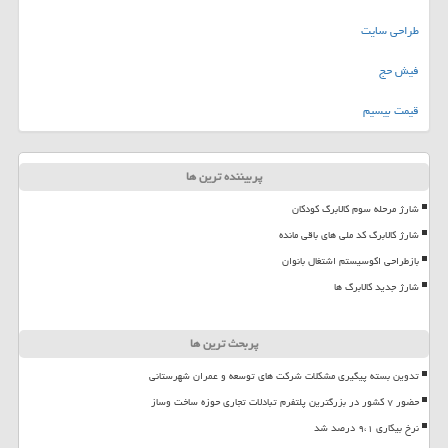
طراحی سایت
فیش حج
قیمت بیسیم
پربیننده ترین ها
شارژ مرحله سوم کالابرگ کودکان
شارژ کالابرگ کد ملی های باقی مانده
بازطراحی اکوسیستم اشتغال بانوان
شارژ جدید کالابرگ ها
پربحث ترین ها
تدوین بسته پیگیری مشکلات شرکت های توسعه و عمران شهرستانی
حضور ۷ کشور در بزرگترین پلتفرم تبادلات تجاری حوزه ساخت وساز
نرخ بیکاری ۹،۱ درصد شد