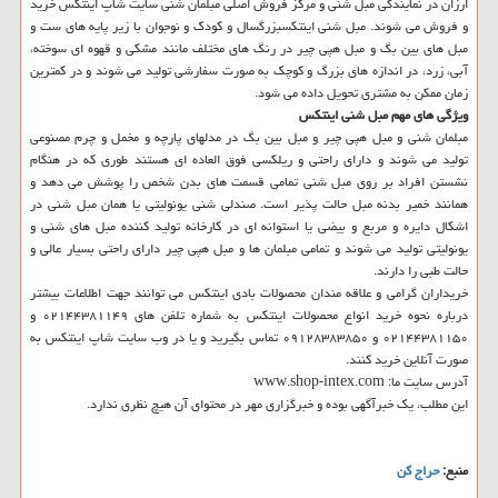
ارزان در نمایندگی مبل شنی و مركز فروش اصلی مبلمان شنی سایت شاپ اینتكس خرید
و فروش می شوند. مبل شنی اینتكسبزرگسال و كودك و نوجوان با زیر پایه های ست و
مبل های بین بگ و مبل هپی چیر در رنگ های مختلف مانند مشكی و قهوه ای سوخته،
آبی، زرد، در اندازه های بزرگ و كوچك به صورت سفارشی تولید می شوند و در كمترین
زمان ممكن به مشتری تحویل داده می شود.
ویژگی های مهم مبل شنی اینتكس
مبلمان شنی و مبل هپی چیر و مبل بین بگ در مدلهای پارچه و مخمل و چرم مصنوعی
تولید می شوند و دارای راحتی و ریلكسی فوق العاده ای هستند طوری كه در هنگام
نشستن افراد بر روی مبل شنی تمامی قسمت های بدن شخص را پوشش می دهد و
همانند خمیر بدنه مبل حالت پذیر است. صندلی شنی یونولیتی یا همان مبل شنی در
اشكال دایره و مربع و بیضی یا استوانه ای در كارخانه تولید كننده مبل های شنی و
یونولیتی تولید می شوند و تمامی مبلمان ها و مبل هپی چیر دارای راحتی بسیار عالی و
حالت طبی را دارند.
خریداران گرامی و علاقه مندان محصولات بادی اینتكس می توانند جهت اطلاعات بیشتر
درباره نحوه خرید انواع محصولات اینتكس به شماره تلفن های ۰۲۱۴۴۳۸۱۱۴۹ و
۰۲۱۴۴۳۸۱۱۵۰ و ۰۹۱۲۸۳۸۳۸۵۰ تماس بگیرید و یا در وب سایت شاپ اینتكس به
صورت آنلاین خرید كنند.
آدرس سایت ما: www.shop-intex.com
این مطلب، یك خبرآگهی بوده و خبرگزاری مهر در محتوای آن هیچ نظری ندارد.
منبع:
حراج كن