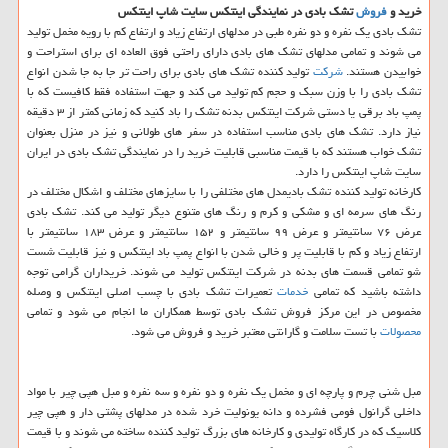
خرید و
فروش
تشك بادی در نمایندگی اینتكس سایت شاپ اینتكس
تشك بادی یك نفره و دو نفره طبی در مدلهای ارتفاع زیاد و ارتفاع كم با رویه مخمل تولید
می شوند و تمامی مدلهای تشك های بادی دارای راحتی فوق العاده ای برای استراحت و
خوابیدن هستند.
شركت
تولید كننده تشك های بادی برای راحت تر جا به جا شدن انواع
تشك بادی را با وزن سبك و حجم كم تولید می كند و جهت استفاده فقط كافیست كه با
پمپ باد برقی یا دستی شركت اینتكس بدنه تشك را باد كنید كه زمانی كمتر از ۳ دقیقه
نیاز دارد. تشك های بادی مناسب استفاده در سفر های طولانی و نیز در منزل بعنوان
تشك خواب هستند كه با قیمت مناسبی قابلیت خرید را در نمایندگی تشك بادی در ایران
سایت شاپ اینتكس را دارد.
كارخانه تولید كننده تشك بادیمدل های مختلفی را با سایزهای مختلف و اشكال مختلف در
رنگ های سرمه ای و مشكی و كرم و رنگ های متنوع دیگر تولید می كند. تشك بادی
عرض ۷۶ سانتیمتر و عرض ۹۹ سانتیمتر و ۱۵۲ سانتیمتر و عرض ۱۸۳ سانتیمتر با
ارتفاع زیاد و كم با قابلیت پر و خالی شدن با انواع پمپ باد اینتكس و نیز قابلیت شست
شو تمامی قسمت های بدنه در شركت اینتكس تولید می شوند. خریداران گرامی توجه
داشته باشید كه تمامی
خدمات
تعمیرات تشك بادی با چسب اصلی اینتكس و وصله
مخصوص در این مركز فروش تشك بادی توسط همكاران ما انجام می شود و تمامی
محصولات
با تست سلامت و گارانتی معتبر خرید و فروش می شود.
مبل شنی چرم و پارچه ای و مخمل یك نفره و دو نفره و سه نفره و مبل هپی چیر با مواد
داخلی گرانول فومی فشرده و دانه یونولیت خرد شده در مدلهای پشتی دار و هپی چیر
كلاسیك كه در كارگاه تولیدی و كارخانه های بزرگ تولید كننده ساخته می شوند و با قیمت