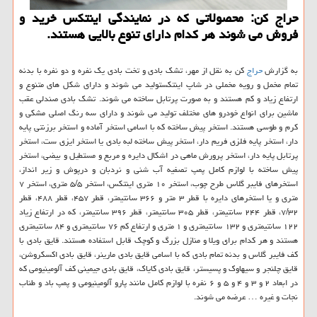
حراج كن: محصولاتی كه در نمایندگی اینتكس خرید و
فروش می شوند هر كدام دارای تنوع بالایی هستند.
به گزارش
حراج
كن به نقل از مهر، تشك بادی و تخت بادی یك نفره و دو نفره با بدنه
تمام مخمل و رویه مخملی در شاپ اینتكستولید می شوند و دارای شكل های متنوع و
ارتفاع زیاد و كم هستند و به صورت پرتابل ساخته می شوند. تشك بادی صندلی عقب
ماشین برای انواع خودرو های مختلف تولید می شوند و دارای سه رنگ اصلی مشكی و
كرم و طوسی هستند. استخر پیش ساخته كه با اسامی استخر آماده و استخر برزنتی پایه
دار، استخر پایه فلزی فریم دار، استخر پیش ساخته لبه بادی یا استخر ایزی ست، استخر
پرتابل پایه دار، استخر پرورش ماهی در اشكال دایره و مربع و مستطیل و بیضی، استخر
پیش ساخته با لوازم كامل پمپ تصفیه آب شنی و نردبان و درپوش و زیر انداز،
استخرهای فایبر گلاس طرح چوب، استخر ۱۰ متری اینتكس، استخر ۵/۵ متری، استخر ۷
متری و یا استخرهای دایره با قطر ۳ متر و ۳۶۶ سانتیمتر، قطر ۴۵۷، قطر ۴۸۸، قطر
۷/۳۲، قطر ۲۴۴ سانتیمتر، قطر ۳۰۵ سانتیمتر، قطر ۳۹۶ سانتیمتر، كه در ارتفاع زیاد
۱۲۲ سانتیمتری و ۱۳۲ سانتیمتری و ۱ متری و ارتفاع كم ۷۶ سانتیمتری و ۸۴ سانتیمتری
هستند و هر كدام برای ویلا و منازل بزرگ و كوچك قابل استفاده هستند. قایق بادی با
كف فایبر گلاس و بدنه تمام بادی كه با اسامی قایق بادی مارینر، قایق بادی اكسكروشن،
قایق چلنجر و سیهاوك و پسیستر، قایق بادی كایاك، قایق بادی جیمینی كف آلومینیومی كه
در ابعاد ۲ و ۳ و ۴ و ۵ و ۶ نفره با لوازم كامل مانند پارو آلومینیومی و پمپ باد و طناب
نجات و غیره … عرضه می شوند.