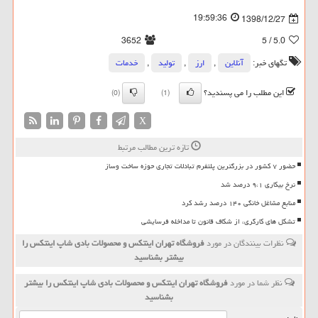
19:59:36
1398/12/27
3652
/ 5
5.0
تگهای خبر:
آنلاین
,
ارز
,
تولید
,
خدمات
این مطلب را می پسندید؟
(0)
(1)
X
تازه ترین مطالب مرتبط
حضور ۷ کشور در بزرگترین پلتفرم تبادلات تجاری حوزه ساخت وساز
نرخ بیکاری ۹،۱ درصد شد
منابع مشاغل خانگی ۱۴۰ درصد رشد کرد
تشکل های کارگری، از شکاف قانون تا مداخله فرسایشی
نظرات بینندگان در مورد
فروشگاه تهران اینتكس و محصولات بادی شاپ اینتكس را
بیشتر بشناسید
نظر شما در مورد
فروشگاه تهران اینتكس و محصولات بادی شاپ اینتكس را بیشتر
بشناسید