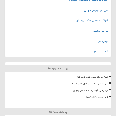
خرید و فروش خودرو
شرکت صنعتی سخت پوشش
طراحی سایت
فیش حج
قیمت بیسیم
پربیننده ترین ها
شارژ مرحله سوم کالابرگ کودکان
شارژ کالابرگ کد ملی های باقی مانده
بازطراحی اکوسیستم اشتغال بانوان
شارژ جدید کالابرگ ها
پربحث ترین ها