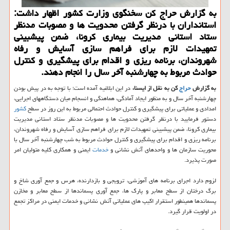
به گزارش حراج كن سخنگوی وزارت كشور اظهار داشت:
استانداران با درنظر گرفتن محدویت ها و مصوبات مدنظر
ستاد استانی مدیریت بیماری كرونا، ضمن پیشبینی
تمهیدات لازم برای فراهم سازی آسایش و رفاه
شهروندان، برنامه ریزی و اقدام برای پیشگیری و كنترل
حوادث مربوط به چهارشنبه آخر سال را انجام دهند.
به گزارش
حراج
كن به نقل از ایسنا،
در این ابلاغیه آمده است؛ با توجه به در پیش بودن
چهارشنبه آخر سال و به منظور ایجاد آمادگی، هماهنگی و انسجام میان دستگاههای اجرایی،
امدادی و عملیاتی برای پیشگیری و كنترل حوادث احتمالی مربوط به این روز در سطح
كشور
دستور فرمایید با درنظر گرفتن محدویت ها و مصوبات مدنظر ستاد استانی مدیریت
بیماری كرونا، ضمن پیشبینی تمهیدات لازم برای فراهم سازی آسایش و رفاه شهروندان،
برنامه ریزی و اقدام برای پیشگیری و كنترل حوادث مربوط به شب چهارشنبه آخر سال با
محوریت سازمان ها و واحدهای آتش نشانی و
خدمات
ایمنی و همكاری كلیه متولیان امر
صورت پذیرد.
لزوم دارد اجرای برنامه های آموزشی، ترویجی و بازدارنده، هرس و جمع آوری شاخ و
برگ درختان از سطح معابر و پارك ها، جمع آوری پسماندها از سطح معابر و مخازن
پسماندها همینطور استقرار اكیپ های عملیاتی آتش نشانی و خدمات ایمنی در مراكز تجمع
در اولویت قرار گیرد.