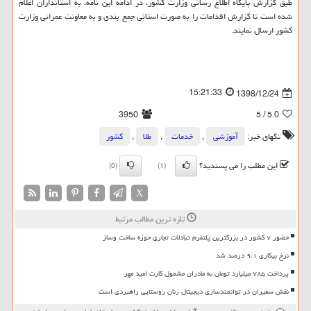
طبق گزارش پایگاه اطلاع رسانی وزارت كشور، ​در ادامه این نامه، به استانداران اعلام
شده است تا گزارش اقدامات را به صورت استانی جمع بندی و به معاونت عمرانی وزارت
كشور ارسال نمایند.
15:21:33
1398/12/24
3950
/ 5
5.0
تگهای خبر:
آموزشی
,
خدمات
,
طلا
,
كشور
این مطلب را می پسندید؟
(0)
(1)
X
تازه ترین مطالب مرتبط
حضور ۷ کشور در بزرگترین پلتفرم تبادلات تجاری حوزه ساخت وساز
نرخ بیکاری ۹،۱ درصد شد
پرداخت ۷۸۵ میلیارد تومان به مادران مشمول کارت امید مهر
نقش سفیران در توانمندسازی دیجیتال زنان روستایی راهبردی است