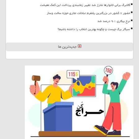
کالابرگ برخی خانوارها شارژ شد تغییر زمانبندی پرداخت این کمک معیشت
حضور ۷ کشور در بزرگترین پلتفرم تبادلات تجاری حوزه ساخت وساز
نرخ بیکاری ۹،۱ درصد شد
سیگار برگ چیست و چگونه بهترین انتخاب را داشته باشیم؟
جدیدترین ها