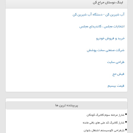
لینک دوستان حراج کن
آب شیرین کن - دستگاه آب شیرین کن
انتخابات مجلس ، کاندیدای مجلس
خرید و فروش خودرو
شرکت صنعتی سخت پوشش
طراحی سایت
فیش حج
قیمت بیسیم
پربیننده ترین ها
شارژ مرحله سوم کالابرگ کودکان
شارژ کالابرگ کد ملی های باقی مانده
بازطراحی اکوسیستم اشتغال بانوان