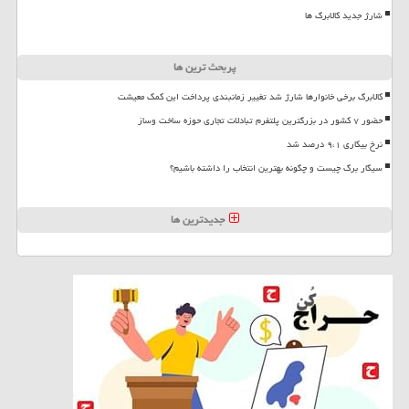
شارژ جدید کالابرگ ها
پربحث ترین ها
کالابرگ برخی خانوارها شارژ شد تغییر زمانبندی پرداخت این کمک معیشت
حضور ۷ کشور در بزرگترین پلتفرم تبادلات تجاری حوزه ساخت وساز
نرخ بیکاری ۹،۱ درصد شد
سیگار برگ چیست و چگونه بهترین انتخاب را داشته باشیم؟
جدیدترین ها