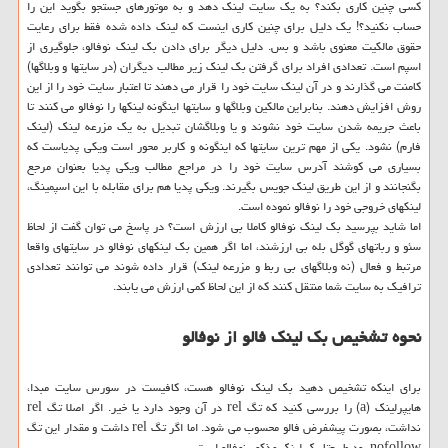
کسی چنین کاری بکند؟ به یک سایت لینک دهد و به موتورهای جستجو بگوید این را
حساب نکنید؟! یک دلیل برای چنین کاری اینست که لینک داده شده فقط برای رعایت
حقوق مالکیت معنوی باشد و بس. دلیل دیگر برای دادن بک لینک نوفالو، جلوگیری از
اسپم است. تعدادی افراد برای گرفتن بک لینک زیر مطالب دیگران (در سایتها و وبلاگها)
کامنت می گذارند و در آن لینک سایت خود را قرار می دهند تا اعتبار سایت خود را از این
روش افزایش دهند. بنابراین مالکین وبلاگها و سایتها اینگونه لینکها را نوفالو می کنند تا
باعث جریمه شدن سایت خود نشوند و یا وبلاگشان تبدیل به یک مزرعه لینک (لینک
فارم) نشود. یکی از مهم ترین سایتها که اینگونه و کاربر محور است ویکی پدیاست که
بسیاری می کوشند آدرس سایت خود را در مراجع مطالب ویکی پدیا بعنوان مرجع
بگنجانند و از این طریق لینک جویس بگیرند. ویکی پدیا هم برای مقابله با این اسپمینگ،
لینکهای خروجی خود را نوفالو نموده است.
اما شاید بپرسید بک لینک نوفالو کاملا بی ارزش است؟ در پاسخ می توان گفت از لحاظ
سئو و رباتهای گوگل بله بی ارزشند، اما اگر همین بک لینکهای نوفالو در سایتهای واقعا
مرتبط و فعال (نه وبلاگهای بی ربط و مزرعه لینک) قرار داده شوند می توانند تعدادی
ترافیک به سایت شما منتقل کنند که از این لحاظ کمی ارزش می یابند.
نحوه تشخیص بک لینک فالو از نوفالو
برای اینکه تشخیص دهید بک لینک نوفالو هست، کافیست در سورس سایت مبدا،
هایپرلینک (a) را بررسی کنید که تگ rel در آن وجود دارد یا خیر. اگر اصلا تگ rel
نداشت، بصورت پیشفرض فالو محسوب می شود. اما اگر تگ rel داشت و مقدار این تگ
nofollow بود طبیعتا بک لینک مذکور نوفالو است.