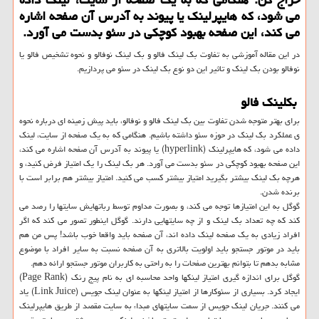
می شود، كه هایپرلینك یا پیوند به آدرس آن صفحه اشاره
می كند، این صفحه بهبود كوچكی در سئو بدست می آورد.
در این مقاله آموزشی به تفاوت بک لینک فالو و بک لینک نوفالو و نحوه تشخیص فالو یا
نوفالو بودن بک لینک و تاثیر این دو نوع بک لینک در سئو می پردازیم.
بکلینک فالو
برای بهتر متوجه شدن تفاوت بین بک لینک فالو و نوفالو، باید پیش زمینه ای درباره نحوه
ی عملکرد بک لینک در حوزه سئو داشته باشیم. هنگامی که به یک صفحه از سایت، لینک
داده می شود، که هایپرلینک (hyperlink) یا پیوند به آدرس آن صفحه اشاره می کند،
این صفحه بهبود کوچکی در سئو بدست می آورد. هر بک لینک را یک امتیاز فرض کنید، و
هرچه بک لینک بیشتر بگیرید امتیاز بیشتر کسب می کنید. امتیاز بیشتر هم برابر است با
برنده شدن.
گوگل به این امتیازها توجه می کند، و بصورت مداوم توسط رباتهایش سایتها را رصد می
کند که چه تعداد بک لینک و از چه سایتهایی دارند. گوگل اینطور تصور می کند که اگر
افراد زیادی به یک صفحه لینک داده اند، آن صفحه باید واقعا خوب باشد! پس من هم
باید در موتور جستجو باید اولویت بالاتری به آن صفحه نسبت به سایر افراد با موضوع
مشابه بدهم تا بتوانم بهترین صفحات را به راحتی به کاربران موتور جستجو ارائه دهم.
گوگل برای اندازه گیری امتیاز لینکها واحد محاسبه ای به نام پیج رنک (Page Rank)
ایجاد کرد. بسیاری از سئوکارها از امتیاز لینکها به عنوان لینک جویس (Link Juice) یاد
می کنند. جریان لینک جویس از سمت سایتهای مبداء به سایت مقصد از طریق هایپرلینک