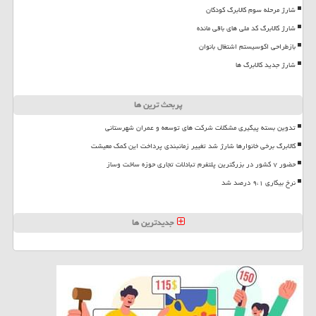
شارژ مرحله سوم کالابرگ کودکان
شارژ کالابرگ کد ملی های باقی مانده
بازطراحی اکوسیستم اشتغال بانوان
شارژ جدید کالابرگ ها
پربحث ترین ها
تدوین بسته پیگیری مشکلات شرکت های توسعه و عمران شهرستانی
کالابرگ برخی خانوارها شارژ شد تغییر زمانبندی پرداخت این کمک معیشت
حضور ۷ کشور در بزرگترین پلتفرم تبادلات تجاری حوزه ساخت وساز
نرخ بیکاری ۹،۱ درصد شد
جدیدترین ها