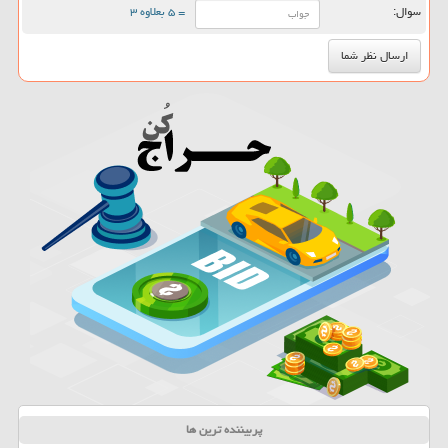
سوال:
= ۵ بعلاوه ۳
پربیننده ترین ها