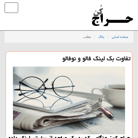
صفحه اصلی
بلاگ
مطلب
تفاوت بك لینك فالو و نوفالو
حراج كن: هنگامی كه به یك صفحه از سایت، لینك داده