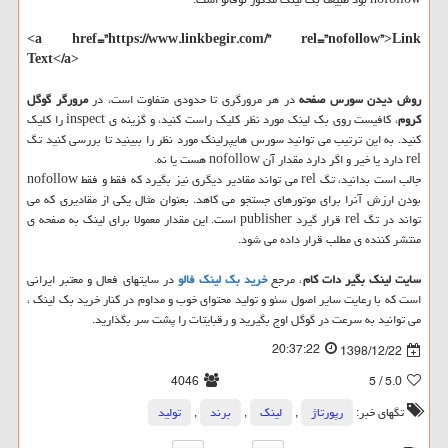
<a href=”https://www.linkbegir.com/” rel=”nofollow”>Link
Text</a>
روش دیدن سورس صفحه
در هر مرورگری تا حدودی متفاوت است، در
مرورگر گوگل
کروم
، کافیست روی بک لینک مورد نظر کلیک راست کنید، و گزینه ی inspect را کلیک
کنید. به این ترتیب می توانید سورس هایپرلینک مورد نظر را ببینید تا بررسی کنید تگ
rel دارد یا خیر و اگر دارد مقدار آن nofollow هست یا نه.
جالب است بدانید، تگ rel می تواند مقادیر دیگری نیز بگیرد که فقط و فقط nofollow
بودن ارزش آنرا برای موتورهای جستجو می کاهد. بعنوان مثال یکی از مقادیری که می
تواند در تگ rel قرار گیرد publisher است. این مقدار معمولا برای لینک به صفحه ی
منتشر کننده ی مطلب قرار داده می شود.
سایت لینک بگیر دات کام
، مرجع
خرید بک لینک فالو
در سایتهای فعال و معتبر ایرانی
است که با رعایت سایر اصول سئو و تولید محتوای خوب و مداوم در کنار خرید بک لینک ،
می توانید به سرعت در گوگل اوج بگیرید و رقبایتات را پشت سر بگذارید.
20:37:22
1398/12/22
4046
/ 5
5.0
تگهای خبر:
رپورتاژ
,
لینك
,
برند
,
تولید