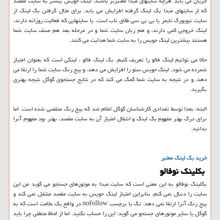
جریان می یابد. هرچه سایتهای مبدا معتبرتر باشند، لینک جویس بیشتر به سایت مقصد
که از سایتهای مبدا بک لینک گرفته افزایش می یابد. برای مثال گرفتن بک لینک از
سایت نیویورک تایمز یا بی بی سی طلای ناب است. یا سایتهایی که فعالیت روزانه دارند،
لینک خروجی کمی دارند، و هم زبان سایت شما و در مرحله بعد هم صنف سایت شما
هستند بیشترین لینک جویس را به سایت شما هدایت می کنند.
حالا می توانیم لینک فالو را تعریف کنیم. بک لینک فالو ، لینکی است که بعنوان امتیاز
شمرده می شود، لینک جویس سئو را افزایش می دهد، و پیج رنک سایت شما را ارتقا می
دهد، و در نتیجه به سایت شما کمک می کند که در نتایج جستجوی گوگل نتیجه بهتری
بگیرید.
البته، بعدا توسط تعدادی کارشناسان گوگل اعلام شد که پیج رنک منقضی شده است. اما
برای درک بهتر مفهوم بک لینک و انتقال امتیاز آن به سایت مقصد، بهتر بود مفهوم آنرا
بدانید.
خرید بک لینک معتبر
بکلینک نوفالو
بکلینک نوفالو به این معنی است که سایت مبدا به موتورهای جستجو می گوید من این
سایت را دنبال نمی کنم، بنابراین امتیاز لینک جویس به سایت مقصد منتقل نمی کند و
پیج رنک آنرا ارتقا نمی دهد. تگ یا برچسب nofollow در واقع یک علامت است که به
گوگل یا سایر موتورهای جستجو می گوید: این را حساب نکنید. اما از لحاظ منطقی چرا باید