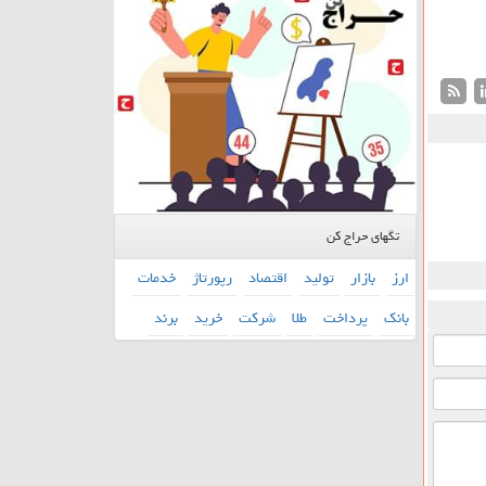
تگهای حراج کن
ارز
بازار
تولید
اقتصاد
رپورتاژ
خدمات
بانك
پرداخت
طلا
شركت
خرید
برند