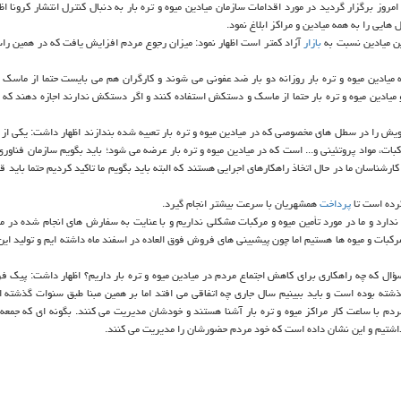
وز برگزار گردید در مورد اقدامات سازمان میادین میوه و تره بار به دنبال كنترل انتشار كرونا اظ
هایی را به همه میادین و مراكز ابلاغ نمود.
این میادین نسبت به
بازار
آزاد كمتر است اظهار نمود: میزان رجوع مردم افزایش یافت كه در همین ر
كه میادین میوه و تره بار روزانه دو بار ضد عفونی می شوند و كارگران هم می بایست حتما از ماس
و میادین میوه و تره بار حتما از ماسك و دستكش استفاده كنند و اگر دستكش ندارند اجازه دهند كه ه
یش را در سطل های مخصوصی كه در میادین میوه و تره بار تعبیه شده بندازند اظهار داشت: یكی از 
كبات، مواد پروتئینی و... است كه در میادین میوه و تره بار عرضه می شود؛ باید بگویم سازمان فناو
شناسان ما در حال اتخاذ راهكارهای اجرایی هستند كه البته باید بگویم ما تاكید كردیم حتما باید ق
پرداخت
همشهریان با سرعت بیشتر انجام گیرد.
 ندارد و ما در مورد تأمین میوه و مركبات مشكلی نداریم و با عنایت به سفارش های انجام شده در 
بری مركبات و میوه ها هستیم اما چون پیشبینی های فروش فوق العاده در اسفند ماه داشته ایم و تولید ای
سؤال كه چه راهكاری برای كاهش اجتماع مردم در میادین میوه و تره بار داریم؟ اظهار داشت: پیك ف
روال سنوات گذشته بوده است و باید ببینیم سال جاری چه اتفاقی می افتد اما بر همین مبنا طبق سنوات گذشته ا
مردم با ساعت كار مراكز میوه و تره بار آشنا هستند و خودشان مدیریت می كنند. بگونه ای كه جمعه