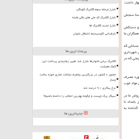
هار داشت:
شارژ مرحله سوم کالابرگ کودکان
استا سنجش
شارژ کالابرگ کد ملی های باقی مانده
شارژ جدید کالابرگ ها
ك و دستكش
مكاران ما
بازطراحی اکوسیستم اشتغال بانوان
مسائلی كه
پربحث ترین ها
ری شهرداری
یمتی كه در
کالابرگ برخی خانوارها شارژ شد تغییر زمانبندی پرداخت این
کمک معیشت
حضور ۷ کشور در بزرگترین پلتفرم تبادلات تجاری حوزه ساخت
مورد مصرف
وساز
ن مواد خوب
نرخ بیکاری ۹،۱ درصد شد
روش ما در
سیگار برگ چیست و چگونه بهترین انتخاب را داشته باشیم؟
ز بامداد تا
 گذشته به
جدیدترین ها