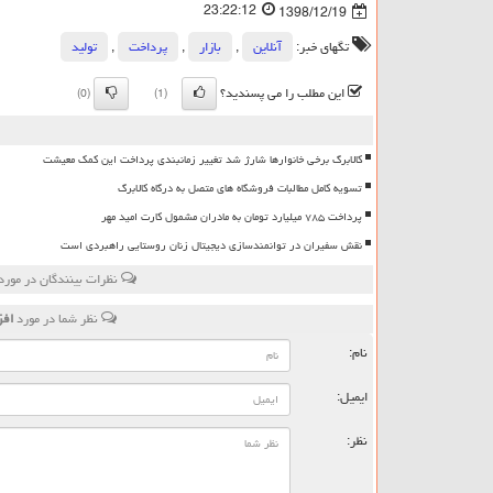
23:22:12
1398/12/19
تگهای خبر:
آنلاین
,
بازار
,
پرداخت
,
تولید
این مطلب را می پسندید؟
(0)
(1)
کالابرگ برخی خانوارها شارژ شد تغییر زمانبندی پرداخت این کمک معیشت
تسویه کامل مطالبات فروشگاه های متصل به درگاه کالابرگ
پرداخت ۷۸۵ میلیارد تومان به مادران مشمول کارت امید مهر
نقش سفیران در توانمندسازی دیجیتال زنان روستایی راهبردی است
نظرات بینندگان در مور
نظر شما در مورد
افز
نام:
ایمیل:
نظر: