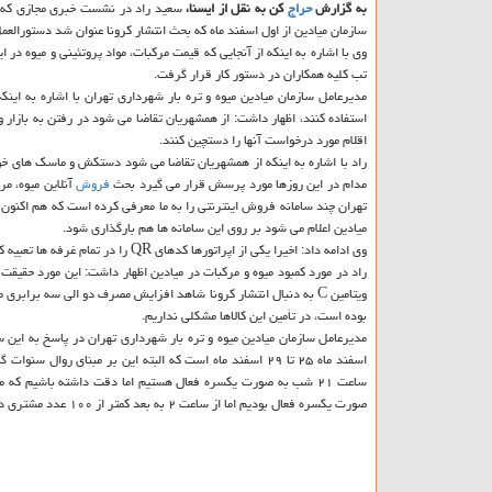
به گزارش
حراج
كن به نقل از ایسنا،
سعید راد در نشست خبری مجازی كه امر
سازمان میادین از اول اسفند ماه كه بحث انتشار كرونا عنوان شد دستورالعمل 
وی با اشاره به اینكه از آنجایی كه قیمت مركبات، مواد پروتئینی و میوه در 
تب كلیه همكاران در دستور كار قرار گرفت.
مدیرعامل سازمان میادین میوه و تره بار شهرداری تهران با اشاره به این
استفاده كنند، اظهار داشت: از همشهریان تقاضا می شود در رفتن به بازار 
اقلام مورد درخواست آنها را دستچین كنند.
راد با اشاره به اینكه از همشهریان تقاضا می شود دستكش و ماسك های خو
مدام در این روزها مورد پرسش قرار می گیرد بحث
فروش
آنلاین میوه، مر
تهران چند سامانه فروش اینترنتی را به ما معرفی كرده است كه هم اكنون كار
میادین اعلام می شود بر روی این سامانه ها هم بارگذاری شود.
وی ادامه داد: اخیرا یكی از اپراتورها كدهای QR را در تمام غرفه ها تعبیه كرده است تا
راد در مورد كمبود میوه و مركبات در میادین اظهار داشت: این مورد حقیقت
ویتامین C به دنبال انتشار كرونا شاهد افزایش مصرف دو الی سه برا
بوده است، در تأمین این كالاها مشكلی نداریم.
مدیرعامل سازمان میادین میوه و تره بار شهرداری تهران در پاسخ به این 
اسفند ماه ۲۵ تا ۲۹ اسفند ماه است كه البته این بر مبنای 
ساعت ۲۱ شب به صورت یكسره فعال هستیم اما دقت داشته باشیم كه 
صورت یكسره فعال بودیم اما از ساعت ۲ به بعد كمتر از ۱۰۰ عدد مشتری داشتیم و این نشان داده است كه خود مردم حضورشان را مدیریت می كنند.