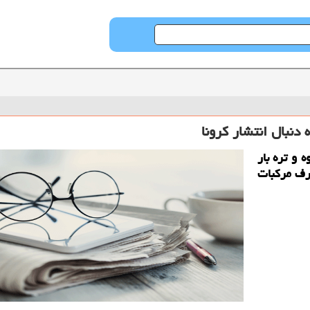
دنبال انتشار كرونا
 و تره بار
رف مركبات