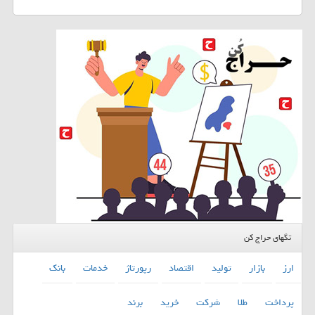
تگهای حراج کن
ارز
بازار
تولید
اقتصاد
رپورتاژ
خدمات
بانك
پرداخت
طلا
شركت
خرید
برند