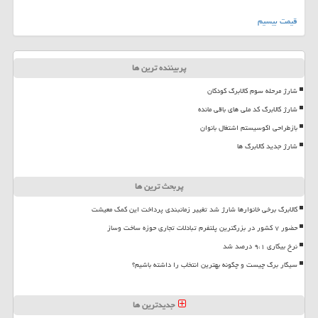
قیمت بیسیم
پربیننده ترین ها
شارژ مرحله سوم کالابرگ کودکان
شارژ کالابرگ کد ملی های باقی مانده
بازطراحی اکوسیستم اشتغال بانوان
شارژ جدید کالابرگ ها
پربحث ترین ها
کالابرگ برخی خانوارها شارژ شد تغییر زمانبندی پرداخت این کمک معیشت
حضور ۷ کشور در بزرگترین پلتفرم تبادلات تجاری حوزه ساخت وساز
نرخ بیکاری ۹،۱ درصد شد
سیگار برگ چیست و چگونه بهترین انتخاب را داشته باشیم؟
جدیدترین ها