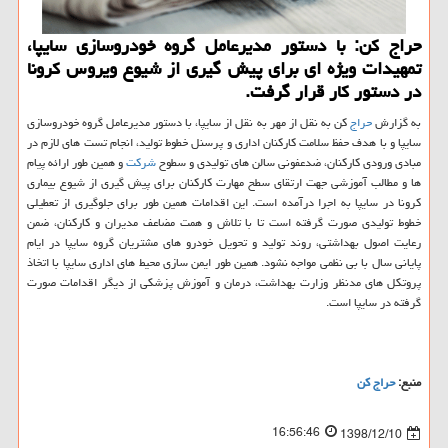
حراج كن: با دستور مدیرعامل گروه خودروسازی سایپا،
تمهیدات ویژه ای برای پیش گیری از شیوع ویروس كرونا
در دستور كار قرار گرفت.
به گزارش
حراج
كن به نقل از مهر به نقل از سایپا، با دستور مدیرعامل گروه خودروسازی
سایپا و با هدف حفظ سلامت كاركنان اداری و پرسنل خطوط تولید، انجام تست های لازم در
مبادی ورودی كاركنان، ضدعفونی سالن های تولیدی و سطوح
شركت
و همین طور ارائه پیام
ها و مطالب آموزشی جهت ارتقای سطح مهارت كاركنان برای پیش گیری از شیوع بیماری
كرونا در سایپا به اجرا درآمده است. این اقدامات همین طور برای جلوگیری از تعطیلی
خطوط تولیدی صورت گرفته است تا با تلاش و همت مضاعف مدیران و كاركنان، ضمن
رعایت اصول بهداشتی، روند تولید و تحویل خودرو های مشتریان گروه سایپا در ایام
پایانی سال با بی نظمی مواجه نشود. همین طور ایمن سازی محیط های اداری سایپا با اتخاذ
پروتكل های مدنظر وزارت بهداشت، درمان و آموزش پزشكی از دیگر اقدامات صورت
گرفته در سایپا است.
منبع:
حراج كن
16:56:46
1398/12/10