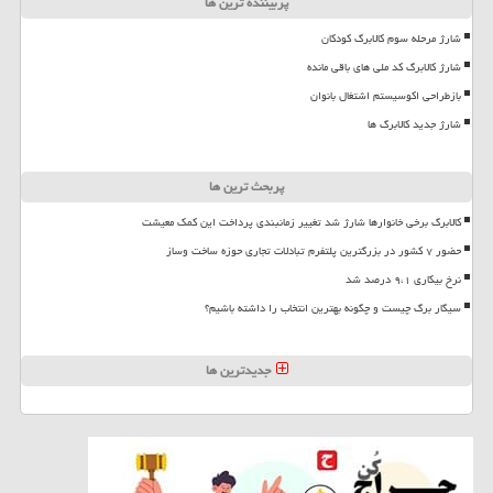
پربیننده ترین ها
شارژ مرحله سوم کالابرگ کودکان
شارژ کالابرگ کد ملی های باقی مانده
بازطراحی اکوسیستم اشتغال بانوان
شارژ جدید کالابرگ ها
پربحث ترین ها
کالابرگ برخی خانوارها شارژ شد تغییر زمانبندی پرداخت این کمک معیشت
حضور ۷ کشور در بزرگترین پلتفرم تبادلات تجاری حوزه ساخت وساز
نرخ بیکاری ۹،۱ درصد شد
سیگار برگ چیست و چگونه بهترین انتخاب را داشته باشیم؟
جدیدترین ها