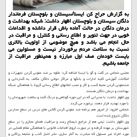
به گزارش حراج كن ایسنا/سیستان و بلوچستان فرماندار
دلگان سیستان و بلوچستان اظهار داشت: شبكه بهداشت و
درمان دلگان در حالت آماده باش قرار داشته و اقدامات
خوبی در جهت تنویر و اطلاع رسانی و كنترل و مراقبت در
حال انجام می باشد و هیچ موضوعی از اولویت بالاتری
نسبت به سلامت مردم برخوردار نیست و مسئولین می
بایست خودمان صف اول مبارزه و همینطور مراقبت از
جامعه باشیم.
مجتبی شجاعی در گفت و گو با ایسنا اضافه كرد: علاوه بر ضد عفونی كردن تجهیزات و
امكانات آموزشی كلیه ادارات و بانكها و مراكز دولتی دلگان مكلف به گندزدایی و
ضدعفونی كردن محیط كسب و كار و نصب اعلانهای اطلاع رسانی كرونا با هماهنگی شبكه
بهداشت و درمان دلگان هستند.
وی اظهار داشت: با مدیرانی كه در این حوزه كوتاهی و درنگ كنند و سلامت شهروندان را
با مورد تهدید قرار دهند، برخورد می گردد.
شجاعی افزود: از امروز هم برنامه ضد عفونی كردن كلاس های درس در سطح مدارس
دلگان شروع شده است.
وی اظهار داشت: تیمی هم از مراجع ذیصلاح رصد و مراقبت فضای مجازی را در سطح
شهرستان بر عهده گرفته و در صورت لزوم اقدامات قانونی با هماهنگی مقام قضایی در
مورد افراد غیر مسئول كه مبادرت به آمار سازی، نشر اخبار كذب و شایعه پراكنی و