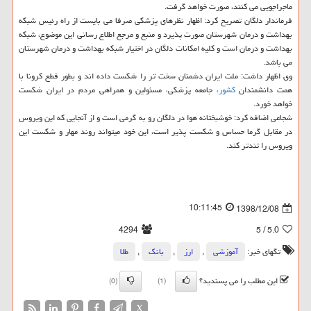
ماجراجویی می كنند، صورت خواهد گرفت.
فرماندار دلگان تصریح كرد: اظهار نظرهای پزشكی صرفا می بایست از راه رئیس شبكه
بهداشت و درمان شهرستان صورت پذیرد و منبع و مرجع اطلاع رسانی این موضوع، شبكه
بهداشت و درمان است و كلیه امكانات دلگان در اختیار شبكه بهداشت و درمان شهرستان
می باشد.
وی اظهار داشت: ملت ایران دشمنان سخت تر را شكست داده اند و بطور قطع كرونا با
همت دانشمندان
كشور
، جامعه پزشكی، مسئولین و همراهی مردم در ایران شكست
خواهد خورد.
شجاعی اضافه كرد: خوشبختانه هوا در دلگان رو به گرمی است و از آنجایی كه این ویروس
در مقابل گرما حساس و شكست پذیر است، این خود میتواند روند مهار و شكست این
ویروس را تندتر كند.
10:11:45
1398/12/08
4294
/ 5
5.0
تگهای خبر:
آموزشی
,
ارز
,
بانك
,
طلا
این مطلب را می پسندید؟
(0)
(1)
X