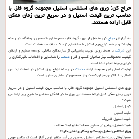
حراج كن: ورق های استنلس استیل مجموعه گروه فلز، با
مناسب ترین قیمت استیل و در سریع ترین زمان ممكن
قابل ارائه هستند.
به گزارش
حراج
كن به نقل از مهر، گروه فلز، مجموعه ای متخصص و پیشگام در زمینه
واردات و عرضه انواع ورق استیل با سابقه ای نزدیك به ۳ دهه فعالیت است.
این
شركت
با هدف رونق تولید، پشتیبانی از سازندگان داخلی، توسعه صنایع و ارتقای
كیفیت محصولات، نیاز صاحبان كسب و كار و
صنعت
را شناسایی و اقدامات تأثیرگذاری را
دراین زمینه انجام داده است.
اولویت اصلی این مجموعه ارائه
خدمات
در زمینه انواع ورق استیل در استاندارد بین
المللی، با بالاترین میزان كیفیت و از همه مهم تر مشتری مداری است.
ورق های استنلس استیل مجموعه گروه فلز، با مناسب ترین قیمت استیل و در سریع
ترین زمان ممكن قابل ارائه هستند این ورق ها در اشكال مختلفی به شرح زیر ارائه می
شوند:
كویل استیل
پلیت استیل
شیت استیل فابریك
شیت استیل برشی در سطوح، ضخامت ها و ابعاد مختلف
ورق استنلس استیل چیست و چه كاربردهایی دارد؟
معمولاً وقتی بحث استنلس استیل به میان می آید، منظور نوعی آلیاژ است كه عناصر مهمی