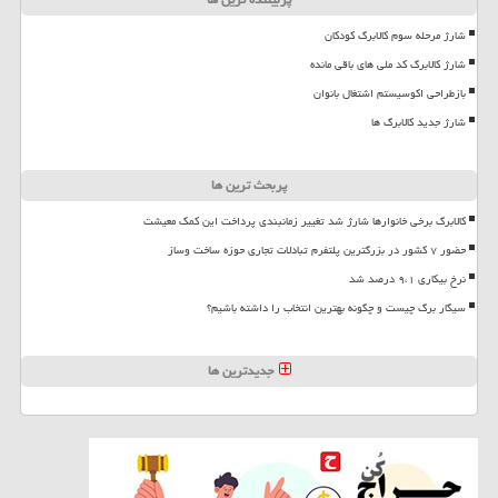
شارژ مرحله سوم کالابرگ کودکان
شارژ کالابرگ کد ملی های باقی مانده
بازطراحی اکوسیستم اشتغال بانوان
شارژ جدید کالابرگ ها
پربحث ترین ها
کالابرگ برخی خانوارها شارژ شد تغییر زمانبندی پرداخت این کمک معیشت
حضور ۷ کشور در بزرگترین پلتفرم تبادلات تجاری حوزه ساخت وساز
نرخ بیکاری ۹،۱ درصد شد
سیگار برگ چیست و چگونه بهترین انتخاب را داشته باشیم؟
جدیدترین ها