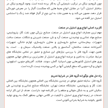
چون كروم و نیكل در تركیب شیمیایی آن به كار برده شده است. وجود كروم و نیكل در
ساختار استیل، آنرا در مقابل انواع محیط هایی كه ممكنست آلیاژ را در معرض خوردگی
قرار دهد، مصون می كند و به همین علت به این نوع از آلیاژ فولاد ضد زنگ یا استنلس
استیل نیز گفته می شود.
كاربرد اصلی انواع ورق استیل در صنعت
مهم ترین مصارف انواع ورق استیل در صنعت، صنایع بزرگی چون نفت، گاز، پتروشیمی،
صنایع مواد غذایی و نوشیدنی، صنعت آرد و نان، صنعت شیرینی و شكلات، صنعت ساخت
تجهیزات بیمارستانی، صنایع داروسازی و مخازن داروسازی، لوازم خانگی، تجهیزات
آشپزخانه، صنعت ساختمان، آسانسور و بالابر، صنعت پلاستیك، سیمان و… است. به
همین جهت، گروه فلز با بررسی نیازهای این صنایع و حضور در تمامی نمایشگاه های
مرتبط، مبادرت به تامین و عرضه انواع ورق استیل از معتبرترین برندهای جهانی همچون
ورق های استیل كشورهایی چون اسپانیا، آلمان، سوئد، فنلاند، آفریقای جنوبی، اسلوونی،
تایوان و كره جنوبی كه سطح كیفیتی آنها بر كسی پوشیده نیست، كرده است.
راه حل های نوآورانه گروه فلز در شرایط تحریم
گروه فلز، سابقه حضور موفق در چندین نمایشگاه بین المللی همچون نمایشگاه بین المللی
نفت، گاز و پتروشیمی، نمایشگاه صنعت تهران، نمایشگاه صنایع غذایی و نوشیدنی طی
سالیان اخیر و به شكل متوالی و منظم را در كارنامه خود داراست. هدف از این كار ارائه
خدمات در زمینه انواع ورق استیل با كیفیت در كلاس جهانی بمنظور كمك به رونق تولید
كشور باتوجه به شرایط بحرانی كنونی است.