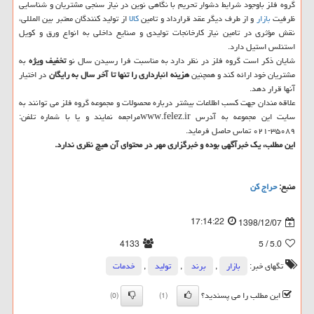
گروه فلز باوجود شرایط دشوار تحریم با نگاهی نوین در نیاز سنجی مشتریان و شناسایی
ظرفیت
بازار
و از طرف دیگر عقد قرارداد و تامین
كالا
از تولید كنندگان معتبر بین المللی،
نقش مؤثری در تامین نیاز كارخانجات تولیدی و صنایع داخلی به انواع ورق و كویل
استنلس استیل دارد.
شایان ذكر است گروه فلز در نظر دارد به مناسبت فرا رسیدن سال نو
تخفیف ویژه
به
مشتریان خود ارائه كند و همچنین
هزینه انبارداری را تنها تا آخر سال به رایگان
در اختیار
آنها قرار دهد.
علاقه مندان جهت كسب اطلاعات بیشتر درباره محصولات و مجموعه گروه فلز می توانند به
سایت این مجموعه به آدرس www.felez.irمراجعه نمایند و یا با شماره تلفن:
۳۵۰۸۹-۰۲۱ تماس حاصل فرماید.
این مطلب، یك خبرآگهی بوده و خبرگزاری مهر در محتوای آن هیچ نظری ندارد.
منبع:
حراج كن
17:14:22
1398/12/07
4133
/ 5
5.0
تگهای خبر:
بازار
,
برند
,
تولید
,
خدمات
این مطلب را می پسندید؟
(0)
(1)