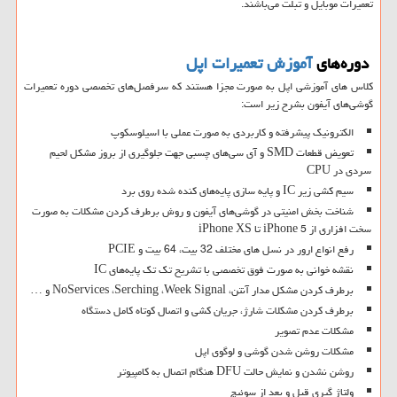
تعمیرات موبایل و تبلت می‌باشند.
دوره‌های
آموزش تعمیرات اپل
کلاس های آموزشی اپل به صورت مجزا هستند که سرفصل‌های تخصصی دوره تعمیرات
گوشی‌های آیفون بشرح زیر است:
الکترونیک پیشرفته و کاربردی به صورت عملی با اسیلوسکوپ
تعویض قطعات SMD و آی سی‌های چسبی جهت جلوگیری از بروز مشکل لحیم
سردی در CPU
سیم کشی زیر IC و پایه سازی پایه‌های کنده شده روی برد
شناخت بخش امنیتی در گوشی‌های آیفون و روش برطرف کردن مشکلات به صورت
سخت افزاری از iPhone 5 تا iPhone XS
رفع انواع ارور در نسل های مختلف 32 بیت، 64 بیت و PCIE
نقشه خوانی به صورت فوق تخصصی با تشریح تک تک پایه‌های IC
برطرف کردن مشکل مدار آنتن، NoServices ،Serching ،Week Signal و …
برطرف کردن مشکلات شارژ، جریان کشی و اتصال کوتاه کامل دستگاه
مشکلات عدم تصویر
مشکلات روشن شدن گوشی و لوگوی اپل
روشن نشدن و نمایش حالت DFU هنگام اتصال به کامپیوتر
ولتاژ گیری قبل و بعد از سوئیچ