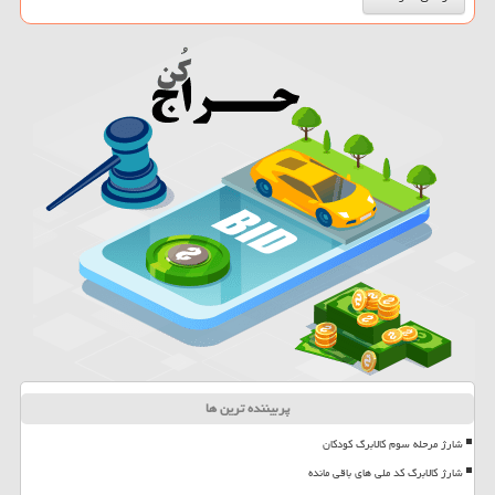
پربیننده ترین ها
شارژ مرحله سوم کالابرگ کودکان
شارژ کالابرگ کد ملی های باقی مانده