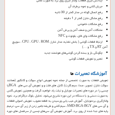
اپدانس گیری قطعات، ولتاژ گیری روی برد به صورت عملی
جریان کشی و نحوه برطرف آن
رفع اتصال کوتاه در مدار کمتر از 30 ثانیه
رفع مشکل شارژ کمتر از 1 دقیقه
رفع مشکلات خاموشی
مشکلات آنتن و ضعف آنتن و پرش آنتن
رفع مشکلات وای فای، بلوتوث و NFC
ارتباط قطعات گوشی ( بخش تغذیه، مدار شارژ، CPU ، GPU ، ROM ، سوییچ
آنتن RT و TX و …)
چگونگی باز و بسته کردن گوشی‌های هوشمند جدید
تعمیر و تعویض قطعات گوشی
آموزشگاه تعمیرات
ما
تعویض قطعات به صورت تخصصی از جمله نحوه تعویض انواع سوکت و کانکتور (همانند
سوکت شارژ، تصویر، صدا، سیم کارت)، کابل های فلت و و تعویض آی سی های
BGA
یا
چسبی را در دوره های تعمیرات موبایل و تبلت یاد خواهید گرفت و همچنین تعویض گلس
به صورت دستی و با دستگاه در این دوره تشریح می‌شود. تحلیل بلوک دیاگرام برد، نحوه
ولتاژگیری بردموبایل، آموزش عیب یابی ورسیدن به قطعه معیوب، تعویض اصولی قطعات
و آی سی های
SMD-BGA-BGY
، سیم کشی و طریقه جامپر زدن از زیر آی سی، ترمیم
پایه های جدا شده از روی برد، آموزش تعویض آی سی‌های چسبی از سرفصل های دوره