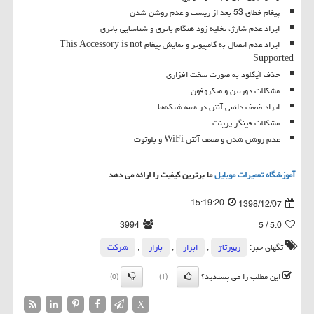
پیغام خطای 53 بعد از ریست و عدم روشن شدن
ایراد عدم شارژ، تخلیه زود هنگام باتری و شناسایی باتری
ایراد عدم اتصال به کامپیوتر و نمایش پیغام This Accessory is not
Supported
حذف آیکلود به صورت سخت افزاری
مشکلات دوربین و میکروفون
ایراد ضعف دائمی آنتن در همه شبکه‌ها
مشکلات فینگر پرینت
عدم روشن شدن و ضعف آنتن WiFi و بلوتوث
آموزشگاه تعمیرات موبایل
ما برترین کیفیت را ارائه می دهد
15:19:20
1398/12/07
3994
/ 5
5.0
تگهای خبر:
رپورتاژ
,
ابزار
,
بازار
,
شركت
این مطلب را می پسندید؟
(0)
(1)
X