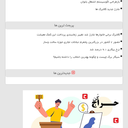
بازطراحی اکوسیستم اشتغال بانوان
شارژ جدید کالابرگ ها
پربحث ترین ها
کالابرگ برخی خانوارها شارژ شد تغییر زمانبندی پرداخت این کمک معیشت
حضور ۷ کشور در بزرگترین پلتفرم تبادلات تجاری حوزه ساخت وساز
نرخ بیکاری ۹،۱ درصد شد
سیگار برگ چیست و چگونه بهترین انتخاب را داشته باشیم؟
جدیدترین ها