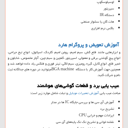
اوسیلوسکوپ
سپریتور
دستگاه IR
هات گان یا سشوار صنعتی
باکس نرم افزاری
آموزش تعویض و پروگرام هارد
و ابزارهایی مانند قلع کش، سیم لحیم، روغن لحیم، کاردک، اسپاتول، انواع تیغ جراحی،
انواع پیچ گوشتی برقی و معمولی، اسپریتور، کفچین و سیم چین، آچار مخصوص، شابلون و
خمیر قلع, انواع کابل، گیره رومیزی، سیم لاکی، تینر فوری و فلکس یاد داده خواهد شد و
همچنین جهت آموزش کار با دستگاه
BGA machine
میتوانید در دوره های جداگانه ثبت
نام و شرکت کنید.
عیب یابی برد و قطعات گوشی‌های هوشمند
مباحث عیب یابی
آموزش تعمیرات موبایل
و تبلت شامل موارد زیر است:
آموزش آی سی ها و بررسی جایگاه IC ها در مدار
تشریح برد
ایرادات مهم و خرابی CPU
نقشه خوانی و تشریح تک تک پایه‌های آی سی‌