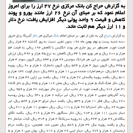
به گزارش حراج كن بانك مركزی نرخ ۴۷ ارز را برای امروز
اعلام نمود كه بر مبنای آن نرخ ۲۶ ارز مانند یورو و پوند
كاهش و قیمت ۹ واحد پولی دیگر افزایش یافت؛ نرخ دلار
و ۱۱ ارز دیگر هم ثابت ماند.
به گزارش
حراج
كن به نقل از مهر، بر مبنای اعلام
بانك
مركزی هر
دلار
آمریكا برای امروز
«سه شنبه بیست و نهم بهمن ماه ۹۸» بدون تغییر نسبت به روز گذشته ۴۲ هزار ریال
قیمت خورد. همینطور در روز جاری هر پوند انگلیس با كاهش ۱۹۲ ریالی به قیمت ۵۴
هزار و ۶۰۰ ریال و هر یورو هم با ۳۴ ریال كاهش به نرخ ۴۵ هزار و ۴۹۲ ریال ارزش
گذاری شد. افزون بر این، هر فرانك سوئیس ۴۲ هزار و ۸۳۳ ریال، كرون سوئد ۴ هزار
و ۳۲۵ ریال، كرون نروژ ۴ هزار و ۵۲۴ ریال، كرون دانمارك ۶ هزار و ۹۰ ریال، روپیه
هند ۵۸۹ ریال، درهم امارات متحده عربی ۱۱ هزار و ۴۳۷ ریال، دینار كویت ۱۳۷ هزار و
۵۰۱ ریال، یكصد روپیه پاكستان ۲۷ هزار و ۱۹۲ ریال، یكصد ین ژاپن ۳۸ هزار و ۲۶۹
ریال، دلار هنگ كنگ ۵ هزار و ۴۰۸ ریال، ریال عمان ۱۰۹ هزار و ۲۳۵ ریال و دلار كانادا
۳۱ هزار ۷۰۶ ریال قیمت خورد. از جانب دیگر، نرخ دلار نیوزیلند ۲۶ هزار و ۹۵۹ ریال،
راند آفریقای جنوبی ۲ هزار و ۷۹۶ ریال، لیر تركیه ۶ هزار و ۹۴۰ ریال، روبل روسیه
۶۶۰ ریال، ریال قطر ۱۱ هزار و ۵۳۹ ریال، یكصد دینار عراق ۳ هزار و ۵۲۴ ریال، لیر
سوریه ۸۲ ریال، دلار استرالیا ۲۸ هزار و ۱۱۰ ریال، ریال سعودی ۱۱ هزار و ۲۰۱ ریال،
دینار بحرین ۱۱۱ هزار و ۷۰۳ ریال، دلار سنگاپور ۳۰ هزار و ۲۰۹ ریال، یكصد تاكای
بنگلادش ۴۹ هزار و ۴۲۴ ریال، ده روپیه سریلانكا ۲ هزار و ۳۱۴ ریال، كیات میانمار ۳۰
ریال و یكصد روپیه نپال ۳۶ هزار و ۵۸۹ ریال تعیین شد. همچنین، نرخ یكصد درام
ارمنستان ۸ هزار و ۷۷۹ ریال، دینار لیبی ۲۹ هزار و ۷۱۷ ریال، یوان چین ۶ هزار و ۵