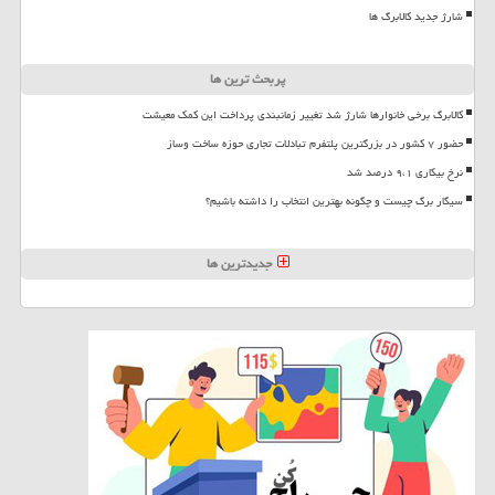
شارژ جدید کالابرگ ها
پربحث ترین ها
کالابرگ برخی خانوارها شارژ شد تغییر زمانبندی پرداخت این کمک معیشت
حضور ۷ کشور در بزرگترین پلتفرم تبادلات تجاری حوزه ساخت وساز
نرخ بیکاری ۹،۱ درصد شد
سیگار برگ چیست و چگونه بهترین انتخاب را داشته باشیم؟
جدیدترین ها