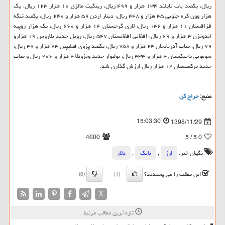
ریال، یكصد بات تایلند ۱۳۴ هزار و ۴۹۹ ریال، رینگیت مالزی ۱۰ هزار ۱۲۳ ریال، یك
هزار وون كره جنوبی ۳۵ هزار و ۳۴۸ ریال، دینار اردن ۵۹ هزار و ۲۴۰ ریال، یكصد تنگه
قزاقستان ۱۱ هزار و ۱۳۶ ریال، لاری گرجستان ۱۴ هزار و ۶۶۰ ریال، یك هزار روپیه
اندونزی ۳ هزار و ۶۹ ریال، افغانی افغانستان ۵۴۷ ریال، روبل جدید بلاروس ۱۹ هزارو
۷۹ ریال، منات آذربایجان ۲۴ هزار و ۷۵۸ ریال، یكصد پزوی فیلیپین ۸۳ هزار و ۳۷ ریال،
سومونی تاجیكستان ۴ هزار و ۳۳۳ ریال، بولیوار جدید ونزوئلا ۴ هزار و ۲۰۶ ریال و منات
جدید تركمنستان ۱۲ هزار ریال ارزش گذاری شد.
منبع:
حراج كن
15:03:30
1398/11/29
4600
/ 5
5.0
تگهای خبر:
ارز
,
بانك
,
دلار
این مطلب را می پسندید؟
(0)
(1)
X
تازه ترین مطالب مرتبط