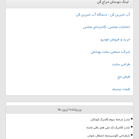
لینک دوستان حراج کن
آب شیرین کن - دستگاه آب شیرین کن
انتخابات مجلس ، کاندیدای مجلس
خرید و فروش خودرو
شرکت صنعتی سخت پوشش
طراحی سایت
فیش حج
قیمت بیسیم
پربیننده ترین ها
شارژ مرحله سوم کالابرگ کودکان
شارژ کالابرگ کد ملی های باقی مانده
بازطراحی اکوسیستم اشتغال بانوان