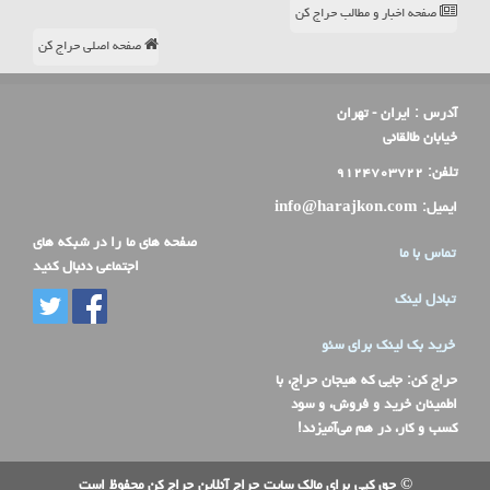
صفحه اخبار و مطالب حراج کن
صفحه اصلی حراج کن
آدرس :
ایران - تهران
خیابان طالقانی
تلفن:
۹۱۲۴۷۰۳۷۲۲
ایمیل:
info@harajkon.com
صفحه های ما را در شبکه های
تماس با ما
اجتماعی دنبال کنید
تبادل لینک
خرید بک لینک برای سئو
حراج کن
: جایی که هیجان حراج، با
اطمینان خرید و فروش، و سود
کسب و کار، در هم می‌آمیزند!
© حق کپی برای مالک سایت حراج آنلاین حراج کن محفوظ است