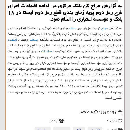
به گزارش حراج كن بانك مركزی در ادامه اقدامات اجرای
طرح رمز دوم پویا، زمان بندی قطع رمز دوم ایستا در ۱۸
بانك و موسسه اعتباری را اعلام نمود.
به گزارش
حراج
كن به نقل از مهر،
بانك
مركزی اعلام نمود: پیرو اقدامات انجام شده در
مورد قطع رمز دوم ایستا (رمز دوم فعلی كارت بانكی)، به اطلاع هموطنان عزیز می رساند
ادامه روند به شرح زیر است: ۱. قطع رمز دوم ایستا در بانكهای
صنعت
و معدن،
اقتصاد
نوین، ایران زمین و سرمایه در روز هفدهم بهمن ماه سالجاری ۲. قطع رمز دوم ایستا در
بانكهای سپه، انصار، گردشگری، شهر، آینده و توسعه
صادرات
در روز نوزدهم بهمن ماه
جاری ۳. قطع رمز دوم ایستا در بانكهای ملی، تجارت، پارسیان، كارآفرین، خاورمیانه،
حكمت ایرانیان، مؤسسه اعتباری توسعه و مؤسسه اعتباری كوثر در روز بیستم بهمن ماه
جاری ۴. قطع سرویس رمز دوم ایستا در سایر بانك ها هم متعاقباً اعلام می شود. در انتها
تاكید می شود با عنایت به سهولت دریافت رمز دوم پویا از راه «پیامك» مشتریان محترم
بانكی می توانند با رفتن به دستگاه خودپرداز بانك خود، این سرویس را فعال كنند. مركز
تماس رمز پویا (كاشف) با شماره ۹۱۰۰۹۹۶۰ به صورت شبانه روزی آماده دریافت
پیشنهادات و یا انتقادات هم میهنان در مورد نحوه خدمت رسانی بانك ها و مؤسسات
اعتباری است.
14:56:14
1398/11/18
5117
/ 5
5.0