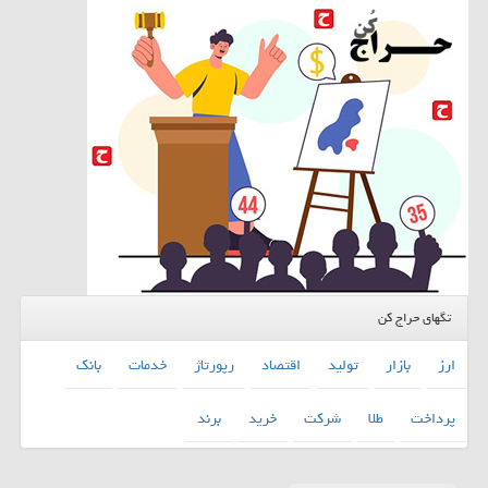
تگهای حراج کن
ارز
بازار
تولید
اقتصاد
رپورتاژ
خدمات
بانك
پرداخت
طلا
شركت
خرید
برند