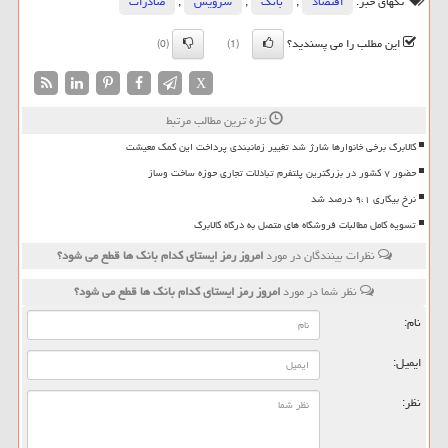
تگهای خبر:
اقتصاد
,
بانك
,
سرویس
,
صادرات
این مطلب را می پسندید؟
(0)
(1)
X
تازه ترین مطالب مرتبط
کالابرگ برخی خانوارها شارژ شد تغییر زمانبندی پرداخت این کمک معیشت
حضور ۷ کشور در بزرگترین پلتفرم تبادلات تجاری حوزه ساخت وساز
نرخ بیکاری ۹،۱ درصد شد
تسویه کامل مطالبات فروشگاه های متصل به درگاه کالابرگ
نظرات بینندگان در مورد
امروز رمز ایستای كدام بانك ها قطع می شود؟
نظر شما در مورد
امروز رمز ایستای كدام بانك ها قطع می شود؟
نام:
ایمیل:
نظر: