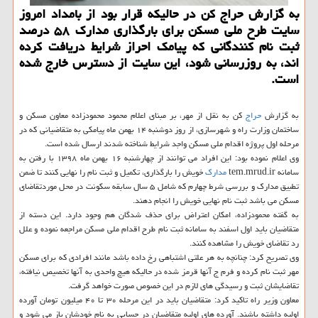
به گزارش حراج كن در حالیكه قرار بود از بامداد امروز
سایت طرح ملی مسكن برای بارگذاری مدارك ۵۸ درصد
ثبت نام كنندگانی كه پیامك احراز شرایط دریافت كرده
اند، به روزرسانی شود، این سایت از دسترس خارج شده
است.
به گزارش
حراج
كن به نقل از مهر، بر مبنای اعلام محمود محمودزاده معاون مسكن و
ساختمان وزارت راه و شهرسازی، از روز دوشنبه ۱۴ بهمن ماه پیامكی به متقاضیانی كه در
مرحله اول پروژه اقدام ملی مسكن واجد شرایط شناخته شدند ارسال شده است.
وی اعلام نموده بود: این افراد می توانند از چهارشنبه ۱۶ بهمن ماه ۱۳۹۸ با رفتن به
سامانه tem.mrud.ir
مدارك
خویش را بارگذاری، تكمیل و ثبت نام را نهایی كنند تا ضمن
تطبیق مدارك و بررسی شرط چهارم كه شامل ۵ سال سابقه سكونت در محل موردتقاضای
مسكن می باشد ثبت نام نهایی خویش را انجام دهند.
به گفته محمودزاده، امكان اعتراض برای حذف شدگان هم وجود دارد. این دسته از
متقاضیان باید اول اسفند به سامانه ثبت نام طرح اقدام ملی مسكن مراجعه نموده و علل
رد تقاضای خویش را مشاهده كنند.
وی تصریح كرد: چنانچه به هر علتی اشتباهی رخ داده باشد مانند افرادی كه برای مسكن
مهر ثبت نام كرده و فرم ج آنها قرمز شده در حالیكه هیچ واحدی به آنها تخصیص نیافته،
تقاضایشان ثبت و رسیدگی های لازم در این خصوص صورت خواهد گرفت.
معاون وزیر راه تاكید كرد: متقاضیان باید در این مرحله ۳۰ تا ۴۰ میلیون تومان آورده
اولیه داشته باشند. آورده های اولیه متقاضیان در حسابی به نام خودشان باز می شود و