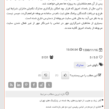
پس از آن هم متقاضیان به پروژه ها معرفی خواهند شد.
با این حال از بامداد امروز كه قرار بود امكان بارگذاری مدارك تكمیلی حائزان شرایط این
طرح و دریافت كنندگان پیامك های ثبت نام در سامانه مربوطه فراهم گردد، میسر نیست
و به نظر می آید به علل فنی سایت مربوطه از دسترس خارج شده است.
بسیاری از مخاطبان خبرگزاری مهر در تماس با خبرنگار مهر از غیر فعال شدن سایت
مربوطه از بامداد امروز گلایه مندند.
15:04:54
1398/11/16
5131
/ 5
5.0
تگهای خبر:
مدارك
این مطلب را می پسندید؟
(0)
(1)
X
تازه ترین مطالب مرتبط
آمار زیاد و عجیب از خودرو های رها شده در پارکینگ های تهران
اخاذی از مردم در لباس پلیس این دو نفر بازداشت شدند