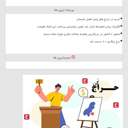
پربحث ترین ها
خرید در حراج های پایان فصل تابستان
کالابرگ برخی خانوارها شارژ شد تغییر زمانبندی پرداخت این کمک معیشت
حضور ۷ کشور در بزرگترین پلتفرم تبادلات تجاری حوزه ساخت وساز
نرخ بیکاری ۹،۱ درصد شد
جدیدترین ها