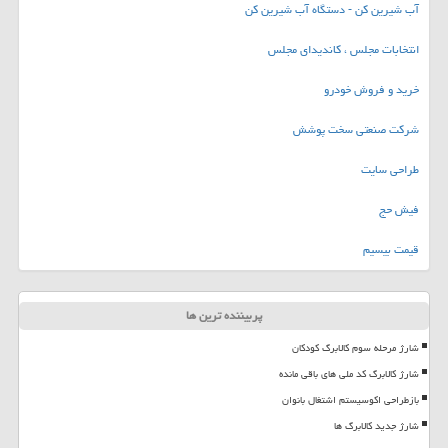
آب شیرین کن - دستگاه آب شیرین کن
انتخابات مجلس ، کاندیدای مجلس
خرید و فروش خودرو
شرکت صنعتی سخت پوشش
طراحی سایت
فیش حج
قیمت بیسیم
پربیننده ترین ها
شارژ مرحله سوم کالابرگ کودکان
شارژ کالابرگ کد ملی های باقی مانده
بازطراحی اکوسیستم اشتغال بانوان
شارژ جدید کالابرگ ها