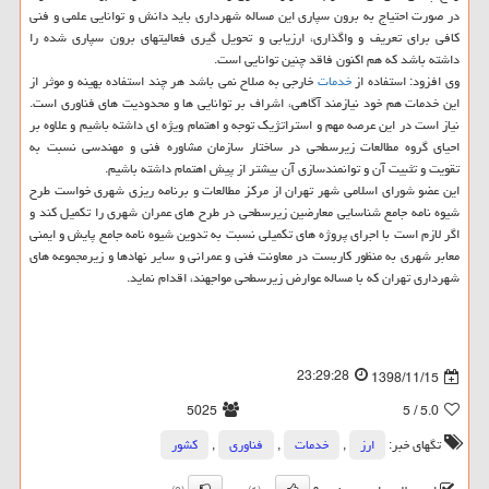
در صورت احتیاج به برون سپاری این مساله شهرداری باید دانش و توانایی علمی و فنی
كافی برای تعریف و واگذاری، ارزیابی و تحویل گیری فعالیتهای برون سپاری شده را
داشته باشد كه هم اكنون فاقد چنین توانایی است.
وی افزود: استفاده از
خدمات
خارجی به صلاح نمی باشد هر چند استفاده بهینه و موثر از
این خدمات هم خود نیازمند آگاهی، اشراف بر توانایی ها و محدودیت های فناوری است.
نیاز است در این عرصه مهم و استراتژیك توجه و اهتمام ویژه ای داشته باشیم و علاوه بر
احیای گروه مطالعات زیرسطحی در ساختار سازمان مشاوره فنی و مهندسی نسبت به
تقویت و تثبیت آن و توانمندسازی آن بیشتر از پیش اهتمام داشته باشیم.
این عضو شورای اسلامی شهر تهران از مركز مطالعات و برنامه ریزی شهری خواست طرح
شیوه نامه جامع شناسایی معارضین زیرسطحی در طرح های عمران شهری را تكمیل كند و
اگر لازم است با اجرای پروژه های تكمیلی نسبت به تدوین شیوه نامه جامع پایش و ایمنی
معابر شهری به منظور كاربست در معاونت فنی و عمرانی و سایر نهادها و زیرمجموعه های
شهرداری تهران كه با مساله عوارض زیرسطحی مواجهند، اقدام نماید.
23:29:28
1398/11/15
5025
/ 5
5.0
تگهای خبر:
ارز
,
خدمات
,
فناوری
,
كشور