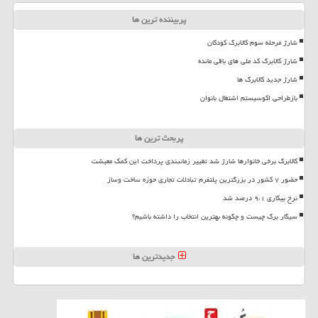
پربیننده ترین ها
شارژ مرحله سوم کالابرگ کودکان
شارژ کالابرگ کد ملی های باقی مانده
شارژ جدید کالابرگ ها
بازطراحی اکوسیستم اشتغال بانوان
پربحث ترین ها
کالابرگ برخی خانوارها شارژ شد تغییر زمانبندی پرداخت این کمک معیشت
حضور ۷ کشور در بزرگترین پلتفرم تبادلات تجاری حوزه ساخت وساز
نرخ بیکاری ۹،۱ درصد شد
سیگار برگ چیست و چگونه بهترین انتخاب را داشته باشیم؟
جدیدترین ها