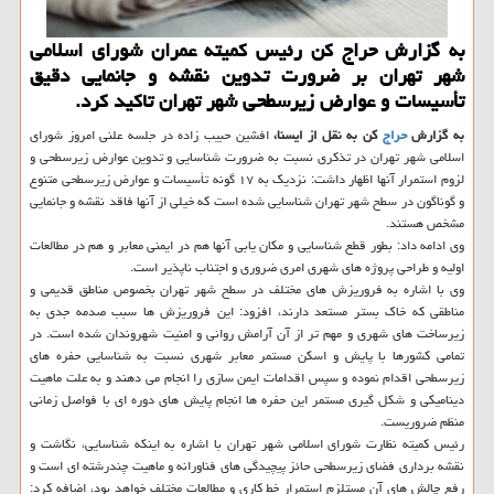
به گزارش حراج كن رئیس كمیته عمران شورای اسلامی
شهر تهران بر ضرورت تدوین نقشه و جانمایی دقیق
تأسیسات و عوارض زیرسطحی شهر تهران تاكید كرد.
به گزارش
حراج
كن به نقل از ایسنا،
افشین حبیب زاده در جلسه علنی امروز شورای
اسلامی شهر تهران در تذكری نسبت به ضرورت شناسایی و تدوین عوارض زیرسطحی و
لزوم استمرار آنها اظهار داشت: نزدیك به ۱۷ گونه تأسیسات و عوارض زیرسطحی متنوع
و گوناگون در سطح شهر تهران شناسایی شده است كه خیلی از آنها فاقد نقشه و جانمایی
مشخص هستند.
وی ادامه داد: بطور قطع شناسایی و مكان یابی آنها هم در ایمنی معابر و هم در مطالعات
اولیه و طراحی پروژه های شهری امری ضروری و اجتناب ناپذیر است.
وی با اشاره به فروریزش های مختلف در سطح شهر تهران بخصوص مناطق قدیمی و
مناطقی كه خاك بستر مستعد دارند، افزود: این فروریزش ها سبب صدمه جدی به
زیرساخت های شهری و مهم تر از آن آرامش روانی و امنیت شهروندان شده است. در
تمامی كشورها با پایش و اسكن مستمر معابر شهری نسبت به شناسایی حفره های
زیرسطحی اقدام نموده و سپس اقدامات ایمن سازی را انجام می دهند و به علت ماهیت
دینامیكی و شكل گیری مستمر این حفره ها انجام پایش های دوره ای با فواصل زمانی
منظم ضروریست.
رئیس كمیته نظارت شورای اسلامی شهر تهران با اشاره به اینكه شناسایی، نگاشت و
نقشه برداری فضای زیرسطحی حائز پیچیدگی های فناورانه و ماهیت چندرشته ای است و
رفع چالش های آن مستلزم استمرار خط كاری و مطالعات مختلف خواهد بود، اضافه كرد: