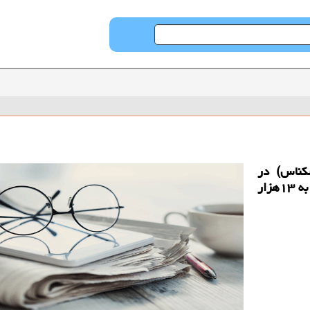
كناس) در
صرافی های بانكی، امروز پنج شنبه ۱۰ بهمن ۹۸ به ۱۳هزار