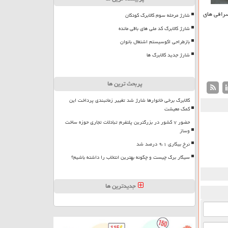
مروز صرافی های
شارژ مرحله سوم کالابرگ کودکان
شارژ کالابرگ کد ملی های باقی مانده
بازطراحی اکوسیستم اشتغال بانوان
شارژ جدید کالابرگ ها
پربحث ترین ها
کالابرگ برخی خانوارها شارژ شد تغییر زمانبندی پرداخت این
کمک معیشت
حضور ۷ کشور در بزرگترین پلتفرم تبادلات تجاری حوزه ساخت
وساز
نرخ بیکاری ۹،۱ درصد شد
سیگار برگ چیست و چگونه بهترین انتخاب را داشته باشیم؟
جدیدترین ها