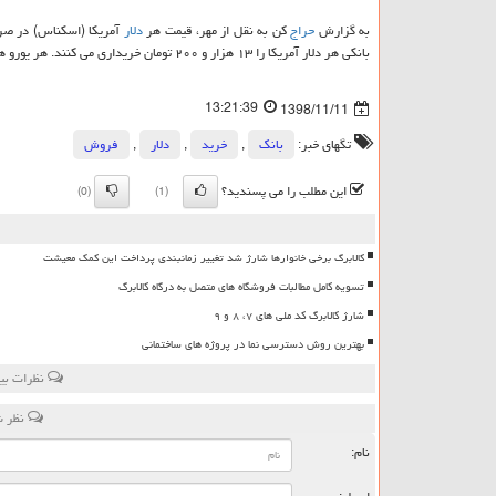
به گزارش
حراج
كن به نقل از مهر، قیمت هر
دلار
آمریكا (اسكناس) در صرافی های 
بانكی هر دلار آمریكا را ۱۳ هزار و ۲۰۰ تومان خریداری می كنند. هر یورو هم امروز برای خرید ۱۴ هزار و ۷۰۰ تومان و برای فروش ۱۴ هزار و ۹۵۰ تومان قیمت خورده است.
13:21:39
1398/11/11
تگهای خبر:
بانك
,
خرید
,
دلار
,
فروش
این مطلب را می پسندید؟
(0)
(1)
کالابرگ برخی خانوارها شارژ شد تغییر زمانبندی پرداخت این کمک معیشت
تسویه کامل مطالبات فروشگاه های متصل به درگاه کالابرگ
شارژ کالابرگ کد ملی های ۷، ۸ و ۹
بهترین روش دسترسی نما در پروژه های ساختمانی
نظرات بین
نظر ش
نام: