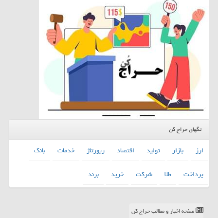
تگهای حراج کن
ارز
بازار
تولید
اقتصاد
رپورتاژ
خدمات
بانك
پرداخت
طلا
شركت
خرید
برند
صفحه اخبار و مطالب حراج کن