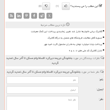
این مطلب را می پسندید؟
(0)
(1)
X
تازه ترین مطالب مرتبط
کالابرگ برخی خانوارها شارژ شد تغییر زمانبندی پرداخت این کمک معیشت
تسویه کامل مطالبات فروشگاه های متصل به درگاه کالابرگ
پرداخت ۷۸۵ میلیارد تومان به مادران مشمول کارت امید مهر
شارژ کالابرگ کد ملی های ۷، ۸ و ۹
نظرات بینندگان در مورد
بخشودگی جریمه دیركرد اقساط وام مسكن تا آخر سال تمدید
گردید
نظر شما در مورد
بخشودگی جریمه دیركرد اقساط وام مسكن تا آخر سال تمدید گردید
نام:
ایمیل:
نظر: