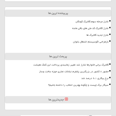
پربیننده ترین ها
شارژ مرحله سوم کالابرگ کودکان
شارژ کالابرگ کد ملی های باقی مانده
شارژ جدید کالابرگ ها
بازطراحی اکوسیستم اشتغال بانوان
پربحث ترین ها
کالابرگ برخی خانوارها شارژ شد تغییر زمانبندی پرداخت این کمک معیشت
حضور ۷ کشور در بزرگترین پلتفرم تبادلات تجاری حوزه ساخت وساز
نرخ بیکاری ۹،۱ درصد شد
سیگار برگ چیست و چگونه بهترین انتخاب را داشته باشیم؟
جدیدترین ها