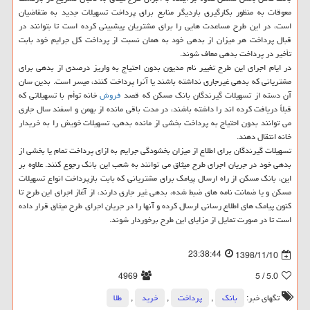
معوقات به منظور بكارگیری باردیگر منابع برای پرداخت تسهیلات جدید به متقاضیان
است، در این طرح مساعدت هایی را برای مشتریان پیشبینی كرده است تا بتوانند در
قبال پرداخت هر میزان از بدهی خود به همان نسبت از پرداخت كل جرایم خود بابت
تأخیر در پرداخت بدهی معاف شوند.
در ایام اجرای این طرح تغییر نام مدیون بدون احتیاج به واریز درصدی از بدهی برای
مشتریانی كه بدهی غیرجاری نداشته باشند یا آنرا پرداخت كنند، میسر است. بدین سان
آن دسته از تسهیلات گیرندگان بانك مسكن كه قصد
فروش
خانه توأم با تسهیلاتی كه
قبلاً دریافت كرده اند را داشته باشند، در مدت باقی مانده از بهمن و اسفند سال جاری
می توانند بدون احتیاج به پرداخت بخشی از مانده بدهی، تسهیلات خویش را به خریدار
خانه انتقال دهند.
تسهیلات گیرندگان برای اطلاع از میزان بخشودگی جرایم به ازای پرداخت تمام یا بخشی از
بدهی خود در جریان اجرای طرح میثاق می توانند به شعب این بانك رجوع كنند. علاوه بر
این، بانك مسكن از راه ارسال پیامك برای مشتریانی كه بابت بازپرداخت انواع تسهیلات
مسكن و یا ضمانت نامه های ضبط شده، بدهی غیر جاری دارند، از آغاز اجرای این طرح تا
كنون پیامك های اطلاع رسانی ارسال كرده و آنها را در جریان اجرای طرح میثاق قرار داده
است تا در صورت تمایل از مزایای این طرح برخوردار شوند.
23:38:44
1398/11/10
4969
/ 5
5.0
تگهای خبر:
بانك
,
پرداخت
,
خرید
,
طلا