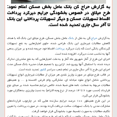
به گزارش حراج كن بانك عامل بخش مسكن اعلام نمود:
طرح میثاق در خصوص بخشودگی جرایم دیركرد پرداخت
اقساط تسهیلات مسكن و دیگر تسهیلات پرداختی این بانك
تا آخر سال جاری تمدید شده است.
به گزارش
حراج
كن به نقل از
بانك
عامل بخش مسكن، طرح میثاق این بانك كه با هدف
كاهش مطالبات غیرجاری این بانك طراحی شده، حاوی امتیازهایی به نفع تسهیلات
گیرندگان بانكی است كه بابت دیركرد
پرداخت
اقساط خود جریمه شده و بر میزان بدهی
آنها به تناسب مدت دیركرد، افزوده شده است.
اجرای این طرح از آغاز شهریور ماه آغاز و به علت امتیازهایی كه به نفع مشتریان تدارك
دیده شده، با استقبال آنها روبرو شد. ازاین رو با تصمیم هیأت مدیره بانك مسكن مدت
اجرای این طرح تا آخر سال جاری در تمام شعب سراسر
كشور
تمدید شده است.
در قالب طرح میثاق در صورت واریز نقدی هر میزان از مطالبات غیرجاری انواع تسهیلات
پرداختی شامل انواع عقود مبادله ای، مشاركتی، وام قرض الحسنه و … و همینطور
مطالبات مربوط به ضمانت نامه های ضبط شده، خالص جرایم محاسبه شده بر مبنای نوع
قرارداد (حسب مورد ۶ تا ۱۴ درصد از نرخ وجه التزام) به نسبت واریزی بدهكاران مورد
بخشودگی قرار می گیرد.
در این طرح همینطور ۱۰۰ درصد جرایم سازنده هایی كه در چارچوب قراردادهای
مشاركت مدنی با بانك، تسهیلات ساخت دریافت كرده بودند، در صورت پرداخت یا تعیین
تكلیف مطالبات به صورت تقسیط، مورد بخشودگی قرار خواهد گرفت.
بانك عامل بخش مسكن علاوه بر اینكه با اجرای طرح میثاق به دنبال تسریع در بازگشت