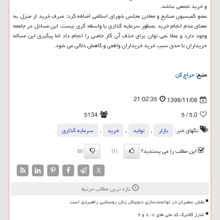
و خرید تجمعی نباشد.
عضو كمیسیون صنایع و معادن مجلس شورای اسلامی اضافه كرد: صرف خرید از منزل به
معنای عدم انجام خرید بمنظور سرمایه گذاری یا واسطه گری نیست، این مسائل در جامعه
وجود دارد و عملا نمی توان برای حذف آن كار خاصی را انجام داد اما پیگیری این مساله
خریداران تا حدی سبب خرید خریداران واقعی و كاهش دلالی می شود.
منبع:
حراج كن
21:02:35
1398/11/08
5134
/ 5
5.0
تگهای خبر:
بازار
,
تولید
,
خرید
,
سرمایه گذاری
این مطلب را می پسندید؟
(0)
(1)
X
تازه ترین مطالب مرتبط
نقش سفیران در توانمندسازی دیجیتال زنان روستایی راهبردی است
شارژ کالابرگ کد ملی های ۷، ۸ و ۹