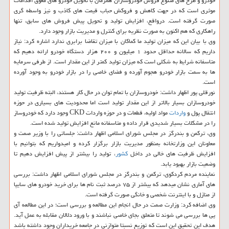
خودرو و طرح های متنوع فروش خودروسازان همزمان با تحویل خودرو های معوق اقدامات
موثری است كه در جهت كاهش و فروكش حباب قیمت های كاذب و نیز واسطه گری
صورت گرفته است. درواقع، افزایش تولید و تحویل پیش فروش های سابق، تنها
راهكاری كه هم اكنون به صورت نظریه برای كنترل و مدیریت بازار وجود دارد.
وی با بیان این كه میزان تولید ما كماكان با میزان تقاضا برابری ندارد اشاره كرد: نیاز
داریم كه سالانه حداقل حدود ۱ میلیون و ۲۰۰ هزار دستگاه خودرو ارائه دهیم كه
متاسفانه شرایط به شكلی است كه میزان تولید كمتر از این مقدار است. از طرفی سرمایه
ها به سمت بازار خودرو هجوم آورده و فضای خاصی را در بازار خودرو به وجود آورده
است.
نورقلی پور اظهار داشت: خودروسازان با تمام توان در حال كار هستند، البته ظرفیت تولید
خودروسازان بسیار بالاتر از این مقدار تولید است اما محدودیت های بسیاری در حوزه
انتقال پول و
واردات
مواد اولیه، قطعات و در حوزه واردات CKD وجود دارد كه خودروساز
را در مشكلات بسیار شدیدی قرار داده و متاسفانه مانع افزایش تولید شده است.
وی، تركمن و بندرگز در مجلس شورای اسلامی اظهار داشت: جلساتی را با وزیر صمت و
معاونان این وزارتخانه بمنظور مدیریت بازار برگزار كرده و امیدواریم كه بتوانیم با
افزایش ظرفیت های خالی در داخل
كشور
، تولید را بیشتر از پیش افزایش دهیم تا
وضعیت بازار بهبود یابد.
نماینده مردم كردكوی، تركمن و بندرگز در مجلس شورای اسلامی اظهار داشت: بررسی
های آماری نشان میدهد كه بیشتر از ۷۵ درصد ثبت نام ها برای خرید خودرو های سایپا
از منازل و با اینترنت شخصی و خانگی صورت گرفته است.
وی اضافه كرد: وزارت صمت در حال انجام این مطالعه و بررسی است؛ در این مطالعه آی
پی ها بررسی می شوند تا متعلق بجای خاصی نباشند و با ورود دلالان مقابله به عمل آید.
هدف این تحقیق این است كه توزیع نسبتا متوازنی در جامعه خریداران وجود داشته باشد