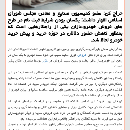
حراج كن: عضو كمیسیون صنایع و معادن مجلس شورای
اسلامی اظهار داشت: یكسان بودن شرایط ثبت نام در طرح
های فروش خودروسازان یكی از راهكارهایی است كه
بمنظور كاهش حضور دلالان در حوزه خرید و پیش خرید
خودرو لحاظ شد.
به گزارش بخش بازرگانی خبرگزاری مهر، رامین نورقلی پور اظهار داشت: تسهیلات در نظر
گرفته شده برای طرح های
فروش
فوری سایپا سبب می شود سند خودرو تا یك سال در
رهن این خودروساز باقی بماند و بدین سبب فروش در
بازار
توسط مشتری امكان پذیر
نیست.
نماینده مردم كردكوی، تركمن و بندرگز در مجلس شورای اسلامی اضافه كرد: در این
راستا و بمنظور كاهش واسطه گری و رسیدن محصول به دست مصرف كننده واقعی، سایپا
راهكارهای دیگری را نیز در نظر گرفته، همچون اینكه خریدار نباید در فاصله ۱۸ ماه
گذشته خرید دیگری انجام داده باشد؛ همین طور تركیب سامانه سایپا و ایران خودرو از
دیگر راهكارها برای مقابله با واسطه گری است.
نورقلی پور افزود: این تدابیر بااینكه تاثیر ملموسی بر ترافیك مراجعان ندارد اما
اقداماتی است كه در جهت كنترل بازار و بمنظور كاهش دلالی و واسطه گری و رسیدن
خودرو به دست مصرف كنندگان واقعی در طرح های فروش سایپا و دیگر خودروسازان
صورت می گیرد اما شاید كماكان به راهكار واقعی رفع این معضلات نرسیده ایم.
عضو كمیسیون صنایع و معادن مجلس شورای اسلامی اظهار داشت: افزایش تولید و تحویل