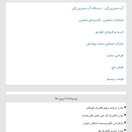
آب شیرین کن - دستگاه آب شیرین کن
انتخابات مجلس ، کاندیدای مجلس
خرید و فروش خودرو
شرکت صنعتی سخت پوشش
طراحی سایت
فیش حج
قیمت بیسیم
پربیننده ترین ها
شارژ مرحله سوم کالابرگ کودکان
شارژ کالابرگ کد ملی های باقی مانده
بازطراحی اکوسیستم اشتغال بانوان
شارژ جدید کالابرگ ها