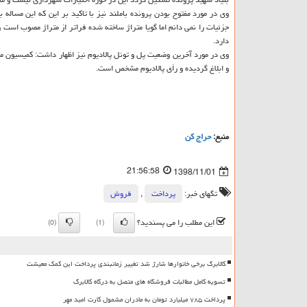
وی در مورد مفتوح بودن پرونده باملند نیز با تاكید بر این كه این مسا
دارد.
و ابلاغ گردیده و رأی پالادیوم مشخص است.
منبع:
حراج كن
21:56:58
1398/11/01
تگهای خبر:
پرداخت
,
فروش
این مطلب را می پسندید؟
(0)
(1)
کالابرگ برخی خانوارها شارژ شد تغییر زمانبندی پرداخت این کمک معیشت
تسویه کامل مطالبات فروشگاه های متصل به درگاه کالابرگ
پرداخت ۷۸۵ میلیارد تومان به مادران مشمول کارت امید مهر