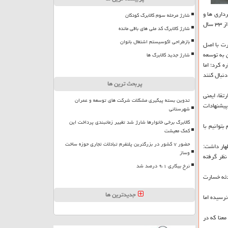
داری ها و
شارژ مرحله سوم کالابرگ کودکان
دهیاری ها مورد غفلت واقع شد، اظهار داشت: از سال ۶۲ دولت مكلف به اصلاح نظام درآمدی شهرداری ها شده است و سرانجام پیش نویس لایحه درآمد پایدار در سال ۹۳ پس از ۳۳ سال
شارژ کالابرگ کد ملی های باقی مانده
بازطراحی اکوسیستم اشتغال بانوان
مغایرت با اصل
ن به توسعه
شارژ جدید کالابرگ ها
 كرد؛ اما
دنبال كنند
پربحث ترین ها
قاء ایمنی
تدوین بسته پیگیری مشکلات شرکت های توسعه و عمران
پیشنهادات
شهرستانی
کالابرگ برخی خانوارها شارژ شد تغییر زمانبندی پرداخت این
بتوانیم با
کمک معیشت
حضور ۷ کشور در بزرگترین پلتفرم تبادلات تجاری حوزه ساخت
ظهار داشت:
وساز
نظر گرفته
نرخ بیکاری ۹،۱ درصد شد
دثه خسارت
جدیدترین ها
رسیده اما
عنا كه در