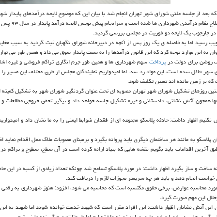
ه بعد از جلسه علنی شورای شهر تهران انجام شد با بیان این كه موضوع لایحه درآمدهای پایدار شهر
 در چارچوب یك لایحه دو فوریت در مجلس بررسی گردید.
 مهم ۱۰ و ۱۳ سرانجام این لایحه به تصویب رسید اما به فاصله ی یك روز پس از آنچه در دبیرخانه شورای نگهبان ثبت گردید به سبب 
وان به این موارد توجه كرد كه این قانون درآمدها را به سمت پایدار سوق می داد و همین طور می توا
یف روشن برای دولت در
پرداخت
سهم شهرداری ها و همین طور جرم انگاری تراكم فروشی و غیره اشاره
ی برای شورای شهر قائل شده است، این مواد رد شد. اما امیدواریم نمایندگان مجلس از طرق مختلف این مسیر را 
كه بر زمین مانده اند تعیین تكلیف شود.
خستین روزهای تشكیل شورای شهر تهران مصوبه ای تحت عنوان گردنگیر شورای شهر به تشكیل كمیته ارت
هها همچون آتش نشانی، دادستانی و غیره تشكیل جلسه خواهد داد و پیگیر تحقق خروجی مطالعات و 
كنیم اظهار داشت: حادثه پلاسكو مجموعه ای از فقدان ضوابط ایمنی را به ما نشان داد و امیدواریم 
ن پلاسكو به مانند هر ساختمان دیگری باید پروانه بگیرد و برمبنای مصوبات ملاك عمل اقدام نماید ا
بق آخرین اقدامات باید بگویم نقشه هایی كه بنیاد ارائه كرده است در آن سطح، سطوح و تراكم در 
نه ساخت و ساز بگیرد اظهار داشت: در مورد پلاسكو تسامح شد چونكه تعداد زیادی از كسبه در این حا
ی خواست انجام دهد و باید هر چه سریعتر مجوزات لازم را دریافت كند.
مورد محاسبه عوارض، برخی حقوق مكتسبه است كه محاسبه می شود، افزود: هنوز شهرداری به رقمی ن
لال این مهم صورت گیرد.
ین آتش نشانان اظهار داشت: این افراد مقرر است كه شهید خدمت خوانده شوند اما شهید به این م
یگیری هایی در شورا و شهرداری دراین زمینه داشته ایم اما طبیعتا تصمیم گیرنده ما نیستیم.