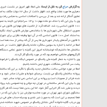
به گزارش
حراج
كن به نقل از ایسنا،
علی اعطاء ظهر امروز در نشست خبری ك
تعلیق آشكار ارائه شد و بعد از بررسی با اصلاحات اساسی به مجلس رفت و
وی با بیان این كه با حذف دو ماده
۱۰۰ قانون اساسی رد شد، اضافه كرد: از خاصیت های مهم این قانون می ت
محوری، استقلال مالی شهرداری ها با ساماندهی عوارض قانونی، ایجاد تكل
به استناد اصل ۱۰۰ قانون اساسی كه در آن تنها وظیفه نظارت
تا قانون درآمدهای پایدار شهرداری ها پس از آن كه بیشتر از سه دهه است 
اعطا در ادامه با اشاره به سومین سالگرد حادثه پلاسكو اظهار داشت: در ن
ساختمان ها داشتیم كه خوشبختانه امروز این كمیته با حضور تمامی دستگا
كارگروههای مختلفی خواهیم بود كه در مورد پلاسكو كار كردند.
وی با اشاره به شعار كمیته ملی پلاسكو در خصوص اینكه پلاسكو را فراموش ن
پشت سر گذاشتن مشكلات، شهری ایمن داشته باشیم.
اعطا در مورد حواشی ساخت ساختمان جدید پلاسكو با تاكید بر این كه ساختما
پروانه ساختمان پلاسكو می بایست برمبنای ضوابط و مقررات صادر شود و ط
شده فراتر از مصوبات است و پروانه بر این اساس نمی تواند صادر شود.
وی با بیان این كه هر ساختمانی در تهران چه دولتی و چه خصوصی باید پروا
دیدند و مقرر شد كار اجرایی آغاز شود. اما این بدین معنا نیست كه هر كار
سخنگوی شورای شهر تهران در مورد محاسبه عوارض نیز با بیان این كه در 
فعلا تصمیم بر این است كه به صورت غیر نقدی و بوسیله حساب های فی درخ
وی درباب گلایه خانواده آتش نشانان پلاسكو در خصوص شهید شناخته شدن ا
بنیاد شهید پرونده تشكیل گردد این در حوزه اختیارات شهرداری نیست و ما پ