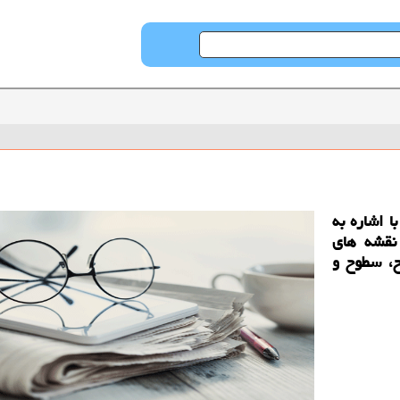
 اشاره به
نقشه های
ح، سطوح و