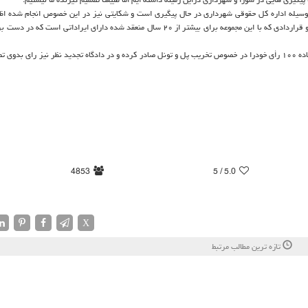
له بوسیله اداره كل حقوقی شهرداری در حال پیگیری است و شكایتی نیز در این خصوص انجام شده اظ
جزئیات را نمی دانم اما گویا متراژ ساخته شده فراتر از متراژ مصوب است و قراردادی كه با این مجموعه برای بیشتر از ۲۰ سال منعقد شده دارای ایراد
وی در مورد آخرین وضعیت پل و تونل پالادیوم نیز اظهار داشت: كمیسیون ماده ۱۰۰ رأی خودرا در خصوص تخریب پل و تونل صادر كرده و در دادگاه تجدید نظر نیز ر
4853
/ 5
5.0
X
تازه ترین مطالب مرتبط