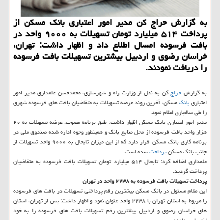
به گزارش حراج كن مدیر امور اعتباری بانك مسكن از
پرداخت ۵۱۴ میلیارد تومان تسهیلات به ۹۰۰۰ واحد در
بافت فرسوده امسال اطلاع داد و اظهار داشت: تهران،
خراسان رضوی و اردبیل بیشترین تسهیلات بافت فرسوده
را دریافت نمودند.
به گزارش
حراج
كن به نقل از وزارت راه و شهرسازی، محمدحسن علمداری مدیر امور
اعتباری
بانك
مسكن، آخرین روند عرضه تسهیلات به متقاضیان بافت های فرسوده شهری
را طی سالجاری اعلام نمود.
مدیر امور اعتباری بانك مسكن اظهار داشت: طبق برنامه مصوب، عرضه تسهیلات به ۲۰
هزار واحد بافت فرسوده از محل منابع بانك و همینطور وجوه اداره شده صندوق ملی در
برنامه كاری بانك مسكن قرار دارد كه از این میزان تابحال به ۹۰۰۰ واحد تسهیلات از
جانب بانك مسكن
پرداخت
شده است.
علمداری اضافه كرد: تابحال ۵۱۴ میلیارد تومان تسهیلات بافت فرسوده به متقاضیان
پرداخت گردید.
پرداخت تسهیلات بافت فرسوده به ۲۲۳۸ واحد در تهران
این مقام مسئول در بانك مسكن بیشترین رقم پرداختی تسهیلات در بافت های فرسوده
را مربوط به استان تهران با ۲۲۳۸ واحد عنوان نمود و اظهار داشت: پس از تهران، استان
های خراسان رضوی و اردبیل بیشترین رقم تسهیلات بافت های فرسوده را به خود