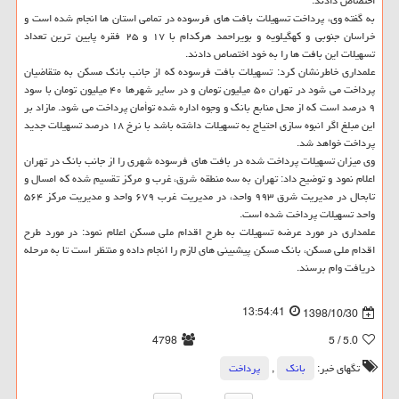
اختصاص دادند.
به گفته وی، پرداخت تسهیلات بافت های فرسوده در تمامی استان ها انجام شده است و
خراسان جنوبی و كهگیلویه و بویراحمد هركدام با ۱۷ و ۲۵ فقره پایین ترین تعداد
تسهیلات این بافت ها را به خود اختصاص دادند.
علمداری خاطرنشان كرد: تسهیلات بافت فرسوده كه از جانب بانك مسكن به متقاضیان
پرداخت می شود در تهران ۵۰ میلیون تومان و در سایر شهرها ۴۰ میلیون تومان با سود
۹ درصد است كه از محل منابع بانك و وجوه اداره شده توأمان پرداخت می شود. مازاد بر
این مبلغ اگر انبوه سازی احتیاج به تسهیلات داشته باشد با نرخ ۱۸ درصد تسهیلات جدید
پرداخت خواهد شد.
وی میزان تسهیلات پرداخت شده در بافت های فرسوده شهری را از جانب بانك در تهران
اعلام نمود و توضیح داد: تهران به سه منطقه شرق، غرب و مركز تقسیم شده كه امسال و
تابحال در مدیریت شرق ۹۹۳ واحد، در مدیریت غرب ۶۷۹ واحد و مدیریت مركز ۵۶۴
واحد تسهیلات پرداخت شده است.
علمداری در مورد عرضه تسهیلات به طرح اقدام ملی مسكن اعلام نمود: در مورد طرح
اقدام ملی مسكن، بانك مسكن پیشبینی های لازم را انجام داده و منتظر است تا به مرحله
دریافت وام برسند.
13:54:41
1398/10/30
4798
/ 5
5.0
تگهای خبر:
بانك
,
پرداخت