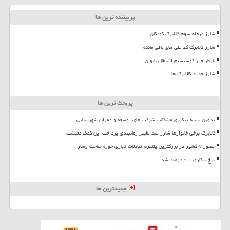
پربیننده ترین ها
شارژ مرحله سوم کالابرگ کودکان
شارژ کالابرگ کد ملی های باقی مانده
بازطراحی اکوسیستم اشتغال بانوان
شارژ جدید کالابرگ ها
پربحث ترین ها
تدوین بسته پیگیری مشکلات شرکت های توسعه و عمران شهرستانی
کالابرگ برخی خانوارها شارژ شد تغییر زمانبندی پرداخت این کمک معیشت
حضور ۷ کشور در بزرگترین پلتفرم تبادلات تجاری حوزه ساخت وساز
نرخ بیکاری ۹،۱ درصد شد
جدیدترین ها