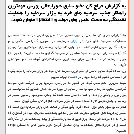
به گزارش حراج كن عضو سابق شورایعالی بورس مهمترین
راهكار جذب سرمایه های خرد به بازار سرمایه را هدایت
نقدینگی به سمت بخش های مولد و اشتغالزا عنوان نمود.
به گزارش حراج كن به نقل از مهر، حسین عبده تبریزی امروز در نشست تخصصی
«مشاركت سرمایه های خرد در
بازار
سرمایه» در سومین كنفرانس حكمرانی و
سیاستگذاری عمومی اظهار داشت: در اولین گام برای توسعه بازار سهامداری باید ببینیم
كه آیا سهامداران می توانند سود مناسبی از سرمایه گذاری به دست آورند یا خیر؟ آیا
بازار سرمایه فرصت مناسبی برای جمع آوری پس اندازهای كوتاه مدت و سوددهی
آنهاست؟
وی اضافه كرد: منابع حاصل از جمع آوری سپرده های خرد در بازار سرمایه را باید بگونه
ای اختصاص دهیم كه رشد پایدار در
اقتصاد
ایجاد نماییم.
عبده تبریزی خاطرنشان كرد: در كشور ما بازارهای سرمایه برای شركت های متوسط
كارآمدی بالایی ندارند و نمی توانند از منابع آن بهره ببرند. همان فضایی كه سالهاست در
بازار پول و بانكی رخ داده و فضا به حدی تنگ شده كه بخش خصوصی از تأمین اعتبار در
رقابت با بخش دولتی خارج شده است، در بازار سرمایه هم در حال شكل گیری است.
عضو سابق شورایعالی پول اضافه كرد: یكی دیگر از ضعف های بازار سرمایه این است كه
ناشران، گزینه های متنوعی ندارند. مثلاً بازار بدهی بلندمدت نداریم. البته در كشوری كه
تورم به ۲۰ درصد می رسد، بازارهایی مانند بازنشستگی و بیمه بلندمدت در آن ناكارآمد
است و در قراردادهای بلندمدت برای متعادل كردن بازار تأمین مالی با مشكل مواجه
هستیم.