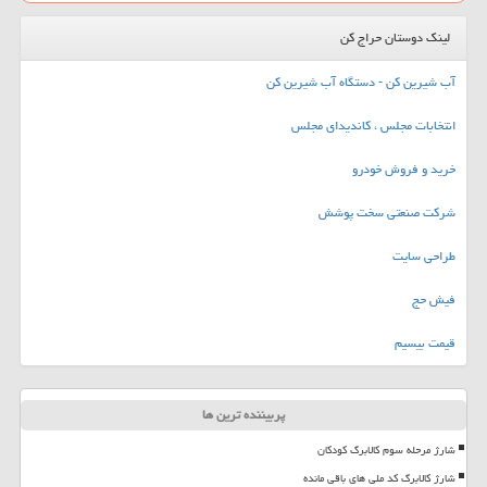
لینک دوستان حراج کن
آب شیرین کن - دستگاه آب شیرین کن
انتخابات مجلس ، کاندیدای مجلس
خرید و فروش خودرو
شرکت صنعتی سخت پوشش
طراحی سایت
فیش حج
قیمت بیسیم
پربیننده ترین ها
شارژ مرحله سوم کالابرگ کودکان
شارژ کالابرگ کد ملی های باقی مانده