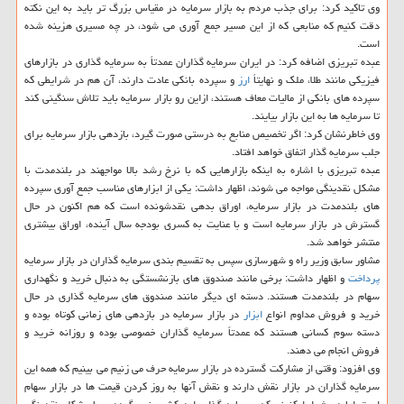
وی تاكید كرد: برای جذب مردم به بازار سرمایه در مقیاس بزرگ تر باید به این نكته
دقت كنیم كه منابعی كه از این مسیر جمع آوری می شود، در چه مسیری هزینه شده
است.
عبده تبریزی اضافه كرد: در ایران سرمایه گذاران عمدتاً به سرمایه گذاری در بازارهای
فیزیكی مانند طلا، ملك و نهایتاً
ارز
و سپرده بانكی عادت دارند، آن هم در شرایطی كه
سپرده های بانكی از مالیات معاف هستند، ازاین رو بازار سرمایه باید تلاش سنگینی كند
تا سرمایه ها به این بازار بیایند.
وی خاطرنشان كرد: اگر تخصیص منابع به درستی صورت گیرد، بازدهی بازار سرمایه برای
جلب سرمایه گذار اتفاق خواهد افتاد.
عبده تبریزی با اشاره به اینكه بازارهایی كه با نرخ رشد بالا مواجهند در بلندمدت با
مشكل نقدینگی مواجه می شوند، اظهار داشت: یكی از ابزارهای مناسب جمع آوری سپرده
های بلندمدت در بازار سرمایه، اوراق بدهی نقدشونده است كه هم اكنون در حال
گسترش در بازار سرمایه است و با عنایت به كسری بودجه سال آینده، اوراق بیشتری
منتشر خواهد شد.
مشاور سابق وزیر راه و شهرسازی سپس به تقسیم بندی سرمایه گذاران در بازار سرمایه
پرداخت
و اظهار داشت: برخی مانند صندوق های بازنشستگی به دنبال خرید و نگهداری
سهام در بلندمدت هستند. دسته ای دیگر مانند صندوق های سرمایه گذاری در حال
خرید و فروش مداوم انواع
ابزار
در بازار سرمایه در بازدهی های زمانی كوتاه بوده و
دسته سوم كسانی هستند كه عمدتاً سرمایه گذاران خصوصی بوده و روزانه خرید و
فروش انجام می دهند.
وی افزود: وقتی از مشاركت گسترده در بازار سرمایه حرف می زنیم می بینیم كه همه این
سرمایه گذاران در بازار نقش دارند و نقش آنها به روز كردن قیمت ها در بازار سهام