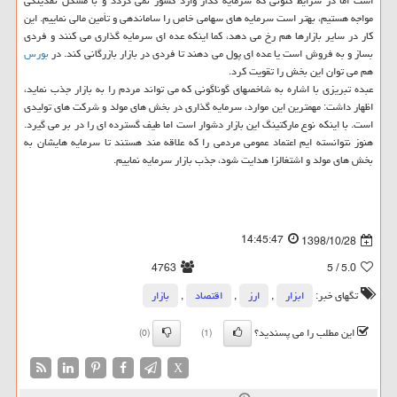
است اما در شرایط كنونی كه سرمایه گذار وارد كشور نمی گردد و با مشكل نقدینگی
مواجه هستیم، بهتر است سرمایه های سهامی خاص را ساماندهی و تأمین مالی نماییم. این
كار در سایر بازارها هم رخ می دهد، كما اینكه عده ای سرمایه گذاری می كنند و فردی
بساز و به فروش است یا عده ای پول می دهند تا فردی در بازار بازرگانی كند. در
بورس
هم می توان این بخش را تقویت كرد.
عبده تبریزی با اشاره به شاخصهای گوناگونی كه می تواند مردم را به بازار جذب نماید،
اظهار داشت: مهمترین این موارد، سرمایه گذاری در بخش های مولد و شركت های تولیدی
است. با اینكه نوع ماركتینگ این بازار دشوار است اما طیف گسترده ای را در بر می گیرد.
هنوز نتوانسته ایم اعتماد عمومی مردمی را كه علاقه مند هستند تا سرمایه هایشان به
بخش های مولد و اشتغالزا هدایت شود، جذب بازار سرمایه نماییم.
14:45:47
1398/10/28
4763
/ 5
5.0
تگهای خبر:
ابزار
,
ارز
,
اقتصاد
,
بازار
این مطلب را می پسندید؟
(0)
(1)
X