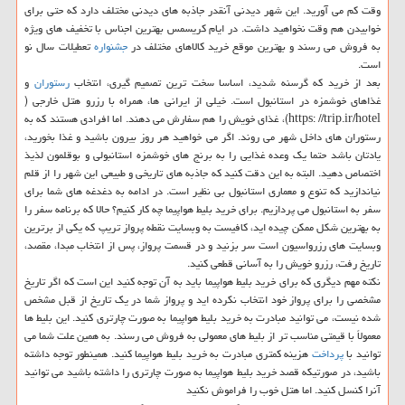
وقت كم می آورید. این شهر دیدنی آنقدر جاذبه های دیدنی مختلف دارد كه حتی برای
خوابیدن هم وقت نخواهید داشت. در ایام كریسمس بهترین اجناس با تخفیف های ویژه
به فروش می رسند و بهترین موقع خرید كالاهای مختلف در
جشنواره
تعطیلات سال نو
است.
بعد از خرید كه گرسنه شدید، اساسا سخت ترین تصمیم گیری، انتخاب
رستوران
و
غذاهای خوشمزه در استانبول است. خیلی از ایرانی ها، همراه با رزرو هتل خارجی (
https: //trip.ir/hotel)، غذای خویش را هم سفارش می دهند. اما افرادی هستند كه به
رستوران های داخل شهر می روند. اگر می خواهید هر روز بیرون باشید و غذا بخورید،
یادتان باشد حتما یك وعده غذایی را به برنج های خوشمزه استانبولی و بوقلمون لذیذ
اختصاص دهید. البته به این دقت كنید كه جاذبه های تاریخی و طبیعی این شهر را از قلم
نیاندازید كه تنوع و معماری استانبول بی نظیر است. در ادامه به دغدغه های شما برای
سفر به استانبول می پردازیم. برای خرید بلیط هواپیما چه كار كنیم؟ حالا كه برنامه سفر را
به بهترین شكل ممكن چیده اید، كافیست به وبسایت نقطه پرواز تریپ كه یكی از برترین
وبسایت های رزرواسیون است سر بزنید و در قسمت پرواز، پس از انتخاب مبدا، مقصد،
تاریخ رفت، رزرو خویش را به آسانی قطعی كنید.
نكته مهم دیگری كه برای خرید بلیط هواپیما باید به آن توجه كنید این است كه اگر تاریخ
مشخصی را برای پرواز خود انتخاب نكرده اید و پرواز شما در یك تاریخ از قبل مشخص
شده نیست، می توانید مبادرت به خرید بلیط هواپیما به صورت چارتری كنید. این بلیط ها
معمولاً با قیمتی مناسب تر از بلیط های معمولی به فروش می رسند. به همین علت شما می
توانید با
پرداخت
هزینه كمتری مبادرت به خرید بلیط هواپیما كنید. همینطور توجه داشته
باشید، در صورتیكه قصد خرید بلیط هواپیما به صورت چارتری را داشته باشید می توانید
آنرا كنسل كنید. اما هتل خوب را فراموش نكنید