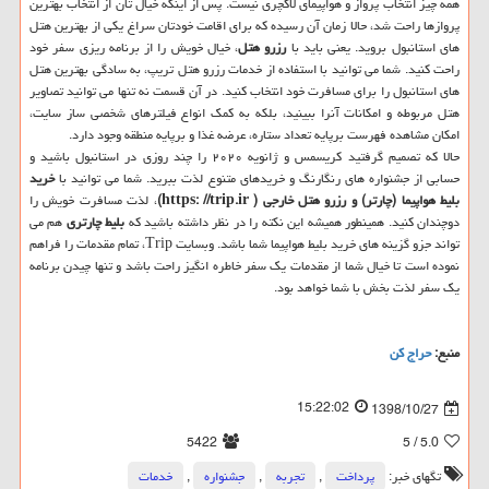
همه چیز انتخاب پرواز و هواپیمای لاكچری نیست. پس از اینكه خیال تان از انتخاب بهترین
پروازها راحت شد، حالا زمان آن رسیده كه برای اقامت خودتان سراغ یكی از بهترین هتل
های استانبول بروید. یعنی باید با
رزرو هتل
، خیال خویش را از برنامه ریزی سفر خود
راحت كنید. شما می توانید با استفاده از خدمات رزرو هتل تریپ، به سادگی بهترین هتل
های استانبول را برای مسافرت خود انتخاب كنید. در آن قسمت نه تنها می توانید تصاویر
هتل مربوطه و امكانات آنرا ببینید، بلكه به كمك انواع فیلترهای شخصی ساز سایت،
امكان مشاهده فهرست برپایه تعداد ستاره، عرضه غذا و برپایه منطقه وجود دارد.
حالا كه تصمیم گرفتید كریسمس و ژانویه ۲۰۲۰ را چند روزی در استانبول باشید و
حسابی از جشنواره های رنگارنگ و خریدهای متنوع لذت ببرید. شما می توانید با
خرید
بلیط هواپیما (چارتر) و رزرو هتل خارجی (
https: //trip.ir
)
، لذت مسافرت خویش را
دوچندان كنید. همینطور همیشه این نكته را در نظر داشته باشید كه
بلیط چارتری
هم می
تواند جزو گزینه های خرید بلیط هواپیما شما باشد. وبسایت Trip، تمام مقدمات را فراهم
نموده است تا خیال شما از مقدمات یك سفر خاطره انگیز راحت باشد و تنها چیدن برنامه
یك سفر لذت بخش با شما خواهد بود.
منبع:
حراج كن
15:22:02
1398/10/27
5422
/ 5
5.0
تگهای خبر:
پرداخت
,
تجربه
,
جشنواره
,
خدمات