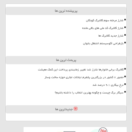
پربیننده ترین ها
شارژ مرحله سوم کالابرگ کودکان
شارژ کالابرگ کد ملی های باقی مانده
شارژ جدید کالابرگ ها
بازطراحی اکوسیستم اشتغال بانوان
پربحث ترین ها
کالابرگ برخی خانوارها شارژ شد تغییر زمانبندی پرداخت این کمک معیشت
حضور ۷ کشور در بزرگترین پلتفرم تبادلات تجاری حوزه ساخت وساز
نرخ بیکاری ۹،۱ درصد شد
سیگار برگ چیست و چگونه بهترین انتخاب را داشته باشیم؟
جدیدترین ها