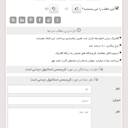
این مطلب را می پسندید؟
(0)
(1)
X
تازه ترین مطالب مرتبط
کالابرگ برخی خانوارها شارژ شد تغییر زمانبندی پرداخت این کمک معیشت
نرخ بیکاری ۹،۱ درصد شد
تسویه کامل مطالبات فروشگاه های متصل به درگاه کالابرگ
پرداخت ۷۸۵ میلیارد تومان به مادران مشمول کارت امید مهر
نظرات بینندگان در مورد
كریسمس استانبول دیدنی است
نظر شما در مورد
كریسمس استانبول دیدنی است
نام:
ایمیل:
نظر: