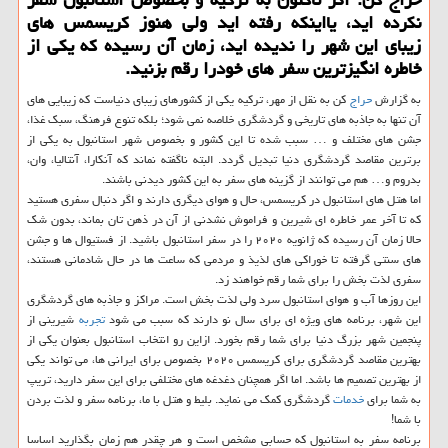
نكرده اید، یااینكه رفته اید ولی هنوز كریسمس های
زیبای این شهر را ندیده اید، زمان آن رسیده كه یكی از
خاطره انگیزترین سفر های خودرا رقم بزنید.
به گزارش
حراج
كن به نقل از مهر، تركیه یكی از كشورهای زیبای دنیاست كه زیبایی های
آن تنها به جاذبه های تاریخی و گردشگری خلاصه نمی شود؛ بلكه تنوع فرهنگ، سبك غذا،
جشن های مختلف و … سبب شده تا این كشور و بخصوص شهر استانبول به یكی از
برترین مقاصد گردشگری دنیا تبدیل گردد. البته ناگفته نماند كه آنكارا، آنتالیا، وان،
بدروم و… هم می توانند از گزینه های سفر به این كشور دیدنی باشند.
اما هتل های استانبول در كریسمس، حال و هوای دیگری دارند و اگر دنبال سفری هستید
كه تا آخر عمر خاطره ای شیرین و فراموش نشدنی از آن در ذهن تان بماند، بدون شك
حالا زمان آن رسیده كه ژانویه ۲۰۲۰ را در سفر استانبول باشید. از فستیوال ها و جشن
های سنتی گرفته تا خوراكی های لذیذ و مردمی كه ساعت ها در حال شادمانی هستند،
سفری لذت بخش را برای شما رقم خواهند زد.
این روزها آب و هوای استانبول سرد ولی لذت بخش است. مراكز و جاذبه های گردشگری
این شهر، برنامه های ویژه ای برای سال نو دارند كه سبب می شود
تجربه
شیرینی از
پنجمین شهر بزرگ دنیا برای شما رقم بخورد. ازاین رو انتخاب استانبول بعنوان یكی از
بهترین مقاصد گردشگری برای كریسمس ۲۰۲۰ بخصوص برای ایرانی ها، می تواند یكی
از بهترین تصمیم ها باشد. اما اگر همچنان دغدغه های مختلفی برای این سفر دارید، تریپ
به شما برای
خدمات
گردشگری كمك می نماید. بلیط و هتل با ما، برنامه سفر و لذت بردن
با شما!
برنامه سفر به استانبول كه حسابی مشخص است و هر چقدر هم زمان بگذارید اساسا